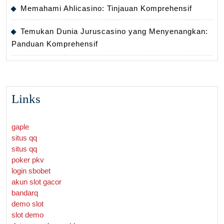
Memahami Ahlicasino: Tinjauan Komprehensif
Temukan Dunia Juruscasino yang Menyenangkan:
Panduan Komprehensif
Links
gaple
situs qq
situs qq
poker pkv
login sbobet
akun slot gacor
bandarq
demo slot
slot demo