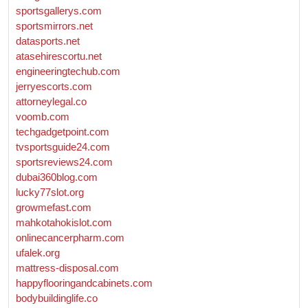
sportsgallerys.com
sportsmirrors.net
datasports.net
atasehirescortu.net
engineeringtechub.com
jerryescorts.com
attorneylegal.co
voomb.com
techgadgetpoint.com
tvsportsguide24.com
sportsreviews24.com
dubai360blog.com
lucky77slot.org
growmefast.com
mahkotahokislot.com
onlinecancerpharm.com
ufalek.org
mattress-disposal.com
happyflooringandcabinets.com
bodybuildinglife.co