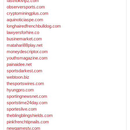
fasthokivip2.com
observersports.com
cryptominingplus.com
aquinoticiaspe.com
longhairedfrenchbulldog.com
lawyersforhire.co
businemarket.com
matahari88play.net
moneydescriptor.com
youthsmagazine.com
painaidee.net
sportsdarkest.com
webtoon.biz
thesportswires.com
hyungpro.com
sportingnewsnet.com
sportstime24day.com
sporteslive.com
theblingblingshields.com
pinkfrenchtipnails.com
newgamestv.com