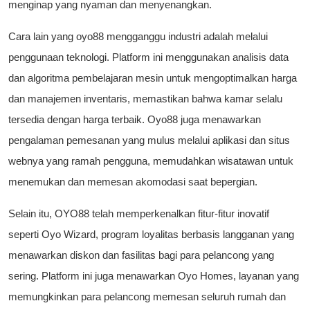
menginap yang nyaman dan menyenangkan.
Cara lain yang oyo88 mengganggu industri adalah melalui
penggunaan teknologi. Platform ini menggunakan analisis data
dan algoritma pembelajaran mesin untuk mengoptimalkan harga
dan manajemen inventaris, memastikan bahwa kamar selalu
tersedia dengan harga terbaik. Oyo88 juga menawarkan
pengalaman pemesanan yang mulus melalui aplikasi dan situs
webnya yang ramah pengguna, memudahkan wisatawan untuk
menemukan dan memesan akomodasi saat bepergian.
Selain itu, OYO88 telah memperkenalkan fitur-fitur inovatif
seperti Oyo Wizard, program loyalitas berbasis langganan yang
menawarkan diskon dan fasilitas bagi para pelancong yang
sering. Platform ini juga menawarkan Oyo Homes, layanan yang
memungkinkan para pelancong memesan seluruh rumah dan