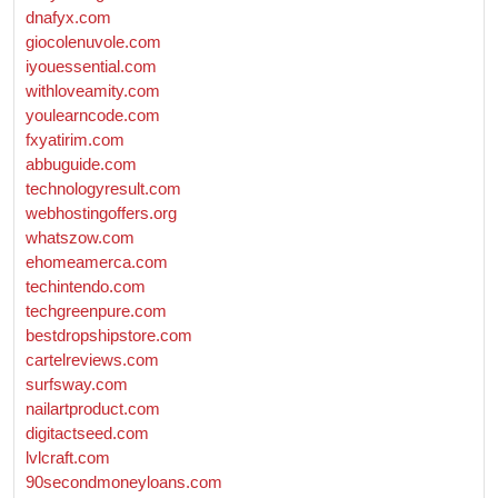
dnafyx.com
giocolenuvole.com
iyouessential.com
withloveamity.com
youlearncode.com
fxyatirim.com
abbuguide.com
technologyresult.com
webhostingoffers.org
whatszow.com
ehomeamerca.com
techintendo.com
techgreenpure.com
bestdropshipstore.com
cartelreviews.com
surfsway.com
nailartproduct.com
digitactseed.com
lvlcraft.com
90secondmoneyloans.com