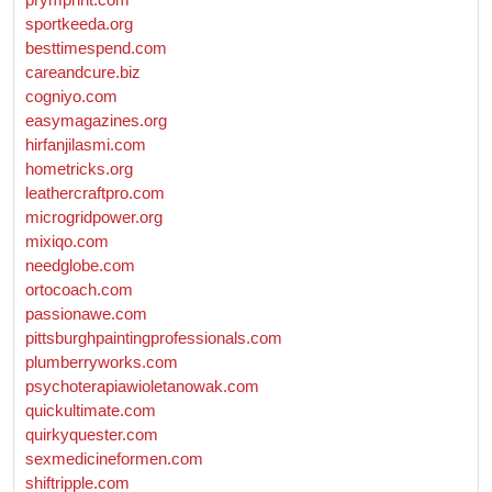
sportkeeda.org
besttimespend.com
careandcure.biz
cogniyo.com
easymagazines.org
hirfanjilasmi.com
hometricks.org
leathercraftpro.com
microgridpower.org
mixiqo.com
needglobe.com
ortocoach.com
passionawe.com
pittsburghpaintingprofessionals.com
plumberryworks.com
psychoterapiawioletanowak.com
quickultimate.com
quirkyquester.com
sexmedicineformen.com
shiftripple.com