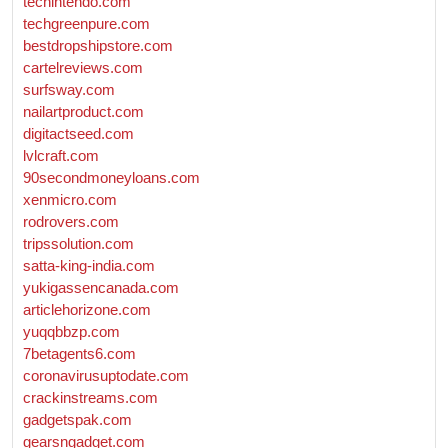
techintendo.com
techgreenpure.com
bestdropshipstore.com
cartelreviews.com
surfsway.com
nailartproduct.com
digitactseed.com
lvlcraft.com
90secondmoneyloans.com
xenmicro.com
rodrovers.com
tripssolution.com
satta-king-india.com
yukigassencanada.com
articlehorizone.com
yuqqbbzp.com
7betagents6.com
coronavirusuptodate.com
crackinstreams.com
gadgetspak.com
gearsngadget.com