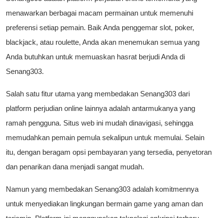
menawarkan berbagai macam permainan untuk memenuhi
preferensi setiap pemain. Baik Anda penggemar slot, poker,
blackjack, atau roulette, Anda akan menemukan semua yang
Anda butuhkan untuk memuaskan hasrat berjudi Anda di
Senang303.
Salah satu fitur utama yang membedakan Senang303 dari
platform perjudian online lainnya adalah antarmukanya yang
ramah pengguna. Situs web ini mudah dinavigasi, sehingga
memudahkan pemain pemula sekalipun untuk memulai. Selain
itu, dengan beragam opsi pembayaran yang tersedia, penyetoran
dan penarikan dana menjadi sangat mudah.
Namun yang membedakan Senang303 adalah komitmennya
untuk menyediakan lingkungan bermain game yang aman dan