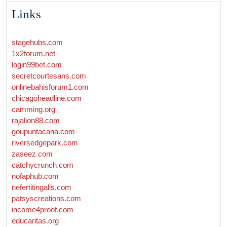
Links
stagehubs.com
1x2forum.net
login99bet.com
secretcourtesans.com
onlinebahisforum1.com
chicagoheadline.com
camming.org
rajalion88.com
goupuntacana.com
riversedgepark.com
zaseez.com
catchycrunch.com
nofaphub.com
nefertitingalls.com
patsyscreations.com
income4proof.com
educaritas.org