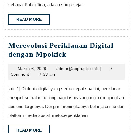
sebagai Pulau Tiga, adalah surga sejati
READ
READ MORE
MORE
Merevolusi Periklanan Digital
Merevolusi
dengan Mpokick
Periklanan
March
admin@appruptio
March 6, 2026
|
admin@appruptio.info
|
0
Digital
6,
Comment
|
7:33 am
dengan
2026
Mpokick
[ad_1] Di dunia digital yang serba cepat saat ini, periklanan
menjadi semakin penting bagi bisnis yang ingin menjangkau
audiens targetnya. Dengan meningkatnya belanja online dan
platform media sosial, metode periklanan
READ
READ MORE