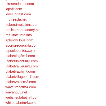
hireseodoctor.com
lapsfit.com
levelup-fast.com
mytreepla.net
pokersimulations.com
replicamanufactory.net
rezultate-loto.info
splendifulous.com
sportsrecords4u.com
topceleberites.com
ufabetting8m4.com
ufabetunionum3.com
ufabetvalueum3.com
ufabetvaultm7.com
ufabetvillageum7.com
ufabetvoicem3.com
waveufabetm4.com
wayang88.net
websiteufabetm4.com
whiteufabetm4.com