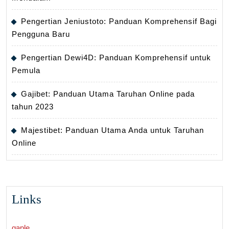
Pengertian Jeniustoto: Panduan Komprehensif Bagi
Pengguna Baru
Pengertian Dewi4D: Panduan Komprehensif untuk
Pemula
Gajibet: Panduan Utama Taruhan Online pada
tahun 2023
Majestibet: Panduan Utama Anda untuk Taruhan
Online
Links
gaple