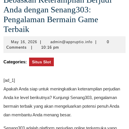
Anda dengan Senang303:
Pengalaman Bermain Game
Terbaik
May
admin@appruptio.i
May 16, 2026
|
admin@appruptio.info
|
0
16,
Comments
|
10:16 pm
2026
Categories:
Situs Slot
[ad_1]
Apakah Anda siap untuk meningkatkan keterampilan perjudian
Anda ke level berikutnya? Kunjungi Senang303, pengalaman
bermain terbaik yang akan mengeluarkan potensi penuh Anda
dan membantu Anda menang besar.
Senang303 adalah platform perjudian online terkemuka yang