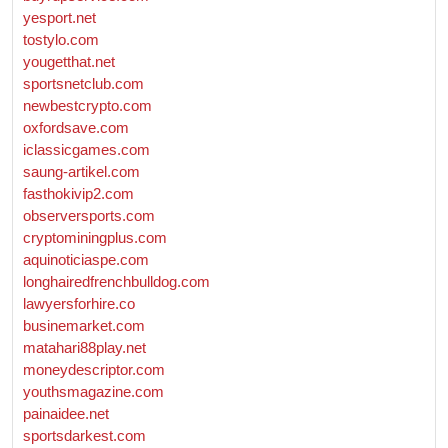
yesport.net
tostylo.com
yougetthat.net
sportsnetclub.com
newbestcrypto.com
oxfordsave.com
iclassicgames.com
saung-artikel.com
fasthokivip2.com
observersports.com
cryptominingplus.com
aquinoticiaspe.com
longhairedfrenchbulldog.com
lawyersforhire.co
businemarket.com
matahari88play.net
moneydescriptor.com
youthsmagazine.com
painaidee.net
sportsdarkest.com