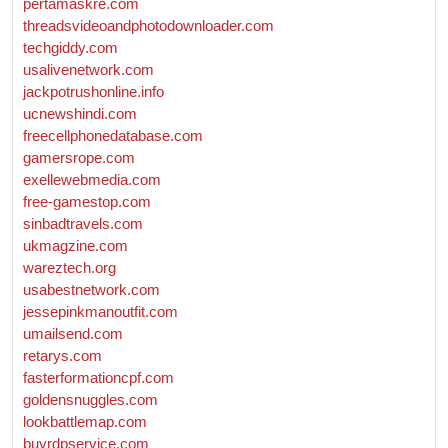
pertamaskre.com
threadsvideoandphotodownloader.com
techgiddy.com
usalivenetwork.com
jackpotrushonline.info
ucnewshindi.com
freecellphonedatabase.com
gamersrope.com
exellewebmedia.com
free-gamestop.com
sinbadtravels.com
ukmagzine.com
wareztech.org
usabestnetwork.com
jessepinkmanoutfit.com
umailsend.com
retarys.com
fasterformationcpf.com
goldensnuggles.com
lookbattlemap.com
buyrdpservice.com