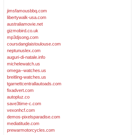
jimsfamousbbq.com
libertywalk-usa.com
australiamovie.net
gizmobird.co.uk
mp3djsong.com
coursdanglaistoulouse.com
neptunuslex.com
auguri-di-natale.info
michelewatch.us
omega--watches.us
breitling-watches.us
tgarnettcentrallautoads.com
fixadvert.com
autopluz.co
save3time-c.com
vexonhcf.com
demos-pixelsparadise.com
mediatitude.com
prewarmotorcycles.com