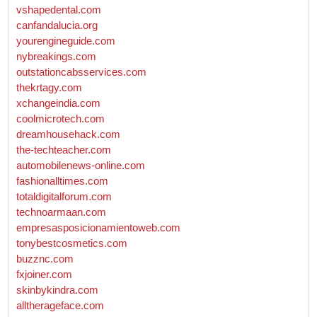
vshapedental.com
canfandalucia.org
yourengineguide.com
nybreakings.com
outstationcabsservices.com
thekrtagy.com
xchangeindia.com
coolmicrotech.com
dreamhousehack.com
the-techteacher.com
automobilenews-online.com
fashionalltimes.com
totaldigitalforum.com
technoarmaan.com
empresasposicionamientoweb.com
tonybestcosmetics.com
buzznc.com
fxjoiner.com
skinbykindra.com
alltherageface.com