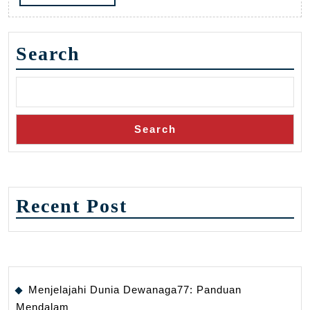
MORE
Search
Search
Recent Post
Menjelajahi Dunia Dewanaga77: Panduan
Mendalam