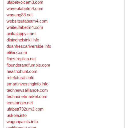
ufabetvoicem3.com
waveufabetm4.com
wayang88.net
websiteufabetm4.com
whiteufabetm4.com
anikalappy.com
dininghelsinki.info
duanfrescariverside.info
etilerx.com
finestreplica.net
flounderandfumble.com
healthohunt.com
retefuturah.info
smartinvestinginfo.info
technewsalliance.com
technonetmarket.com
tedstanger.net
ufabett732um3.com
uskola.info
wagonpaints.info
waitfornext.com