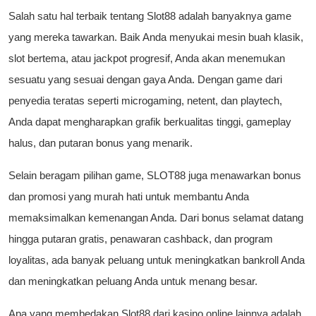
Salah satu hal terbaik tentang Slot88 adalah banyaknya game
yang mereka tawarkan. Baik Anda menyukai mesin buah klasik,
slot bertema, atau jackpot progresif, Anda akan menemukan
sesuatu yang sesuai dengan gaya Anda. Dengan game dari
penyedia teratas seperti microgaming, netent, dan playtech,
Anda dapat mengharapkan grafik berkualitas tinggi, gameplay
halus, dan putaran bonus yang menarik.
Selain beragam pilihan game, SLOT88 juga menawarkan bonus
dan promosi yang murah hati untuk membantu Anda
memaksimalkan kemenangan Anda. Dari bonus selamat datang
hingga putaran gratis, penawaran cashback, dan program
loyalitas, ada banyak peluang untuk meningkatkan bankroll Anda
dan meningkatkan peluang Anda untuk menang besar.
Apa yang membedakan Slot88 dari kasino online lainnya adalah