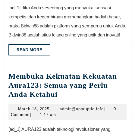
Menyena
[ad_1] Jika Anda seseorang yang menyukai sensasi
Gateway
kompetisi dan kegembiraan memenangkan hadiah besar,
Anda
maka Bidwin88 adalah platform yang sempurna untuk Anda.
untuk
Bidwin88 adalah situs lelang online yang unik dan inovatif
Menang
READ
READ MORE
Besar
MORE
Membuka Kekuatan Kekuatan
Aura123: Semua yang Perlu
Membuka
Anda Ketahui
Kekuatan
March
admin@apprupti
March 18, 2025
|
admin@appruptio.info
|
0
Kekuatan
18,
Comment
|
1:17 am
Aura123:
2025
Semua
[ad_1] AURA123 adalah teknologi revolusioner yang