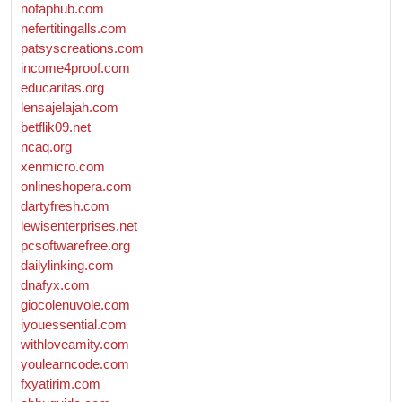
nofaphub.com
nefertitingalls.com
patsyscreations.com
income4proof.com
educaritas.org
lensajelajah.com
betflik09.net
ncaq.org
xenmicro.com
onlineshopera.com
dartyfresh.com
lewisenterprises.net
pcsoftwarefree.org
dailylinking.com
dnafyx.com
giocolenuvole.com
iyouessential.com
withloveamity.com
youlearncode.com
fxyatirim.com