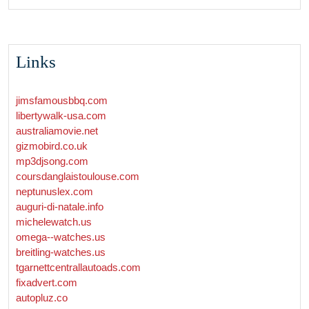
Links
jimsfamousbbq.com
libertywalk-usa.com
australiamovie.net
gizmobird.co.uk
mp3djsong.com
coursdanglaistoulouse.com
neptunuslex.com
auguri-di-natale.info
michelewatch.us
omega--watches.us
breitling-watches.us
tgarnettcentrallautoads.com
fixadvert.com
autopluz.co