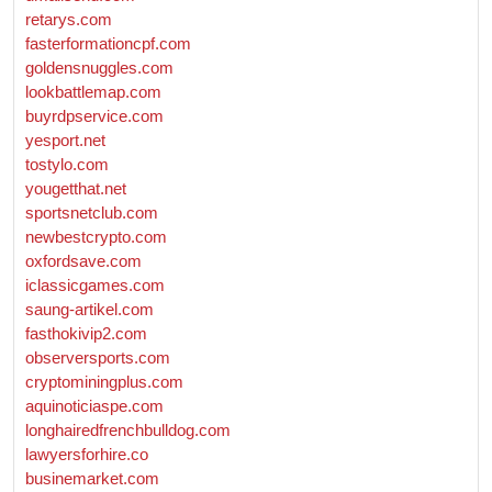
retarys.com
fasterformationcpf.com
goldensnuggles.com
lookbattlemap.com
buyrdpservice.com
yesport.net
tostylo.com
yougetthat.net
sportsnetclub.com
newbestcrypto.com
oxfordsave.com
iclassicgames.com
saung-artikel.com
fasthokivip2.com
observersports.com
cryptominingplus.com
aquinoticiaspe.com
longhairedfrenchbulldog.com
lawyersforhire.co
businemarket.com