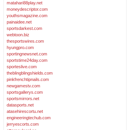
matahari88play.net
moneydescriptor.com
youthsmagazine.com
painaidee.net
sportsdarkest.com
webtoon.biz
thesportswires.com
hyungpro.com
sportingnewsnet.com
sportstime24day.com
sporteslive.com
theblingblingshields.com
pinkfrenchtipnails.com
newgamestv.com
sportsgallerys.com
sportsmirrors.net
datasports.net
atasehirescortu.net
engineeringtechub.com
jerryescorts.com