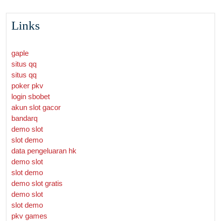
Links
gaple
situs qq
situs qq
poker pkv
login sbobet
akun slot gacor
bandarq
demo slot
slot demo
data pengeluaran hk
demo slot
slot demo
demo slot gratis
demo slot
slot demo
pkv games