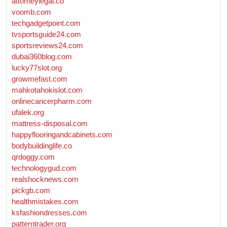
attorneylegal.co
voomb.com
techgadgetpoint.com
tvsportsguide24.com
sportsreviews24.com
dubai360blog.com
lucky77slot.org
growmefast.com
mahkotahokislot.com
onlinecancerpharm.com
ufalek.org
mattress-disposal.com
happyflooringandcabinets.com
bodybuildinglife.co
qrdoggy.com
technologygud.com
realshocknews.com
pickgb.com
healthmistakes.com
ksfashiondresses.com
patterntrader.org