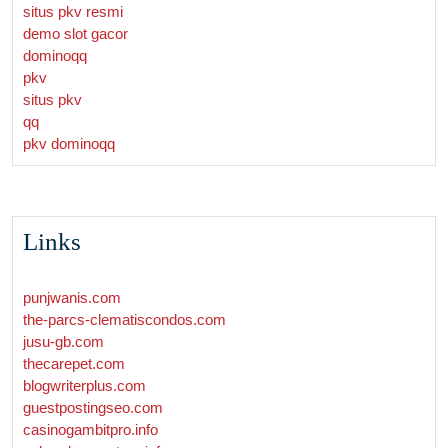
situs pkv resmi
demo slot gacor
dominoqq
pkv
situs pkv
qq
pkv dominoqq
Links
punjwanis.com
the-parcs-clematiscondos.com
jusu-gb.com
thecarepet.com
blogwriterplus.com
guestpostingseo.com
casinogambitpro.info