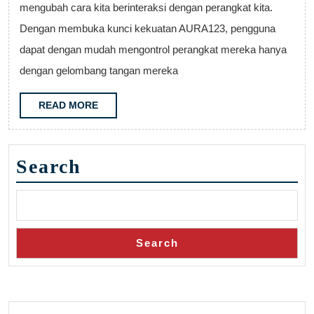
yang
mengubah cara kita berinteraksi dengan perangkat kita.
Perlu
Dengan membuka kunci kekuatan AURA123, pengguna
Anda
dapat dengan mudah mengontrol perangkat mereka hanya
Ketahui
dengan gelombang tangan mereka
READ
READ MORE
MORE
Search
Search