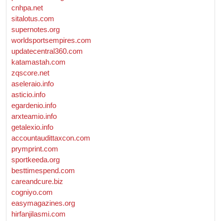
cnhpa.net
sitalotus.com
supernotes.org
worldsportsempires.com
updatecentral360.com
katamastah.com
zqscore.net
aseleraio.info
asticio.info
egardenio.info
arxteamio.info
getalexio.info
accountaudittaxcon.com
prymprint.com
sportkeeda.org
besttimespend.com
careandcure.biz
cogniyo.com
easymagazines.org
hirfanjilasmi.com