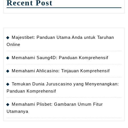
Recent Post
Majestibet: Panduan Utama Anda untuk Taruhan
Online
Memahami Saung4D: Panduan Komprehensif
Memahami Ahlicasino: Tinjauan Komprehensif
Temukan Dunia Juruscasino yang Menyenangkan:
Panduan Komprehensif
Memahami Plisbet: Gambaran Umum Fitur
Utamanya