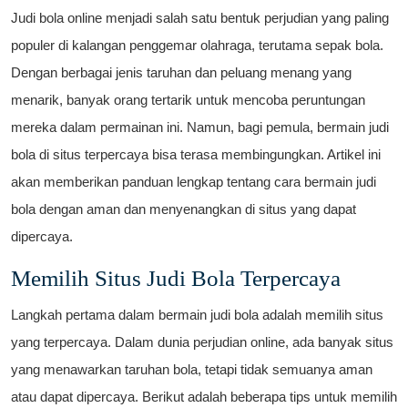
Judi bola online menjadi salah satu bentuk perjudian yang paling
populer di kalangan penggemar olahraga, terutama sepak bola.
Dengan berbagai jenis taruhan dan peluang menang yang
menarik, banyak orang tertarik untuk mencoba peruntungan
mereka dalam permainan ini. Namun, bagi pemula, bermain judi
bola di situs terpercaya bisa terasa membingungkan. Artikel ini
akan memberikan panduan lengkap tentang cara bermain judi
bola dengan aman dan menyenangkan di situs yang dapat
dipercaya.
Memilih Situs Judi Bola Terpercaya
Langkah pertama dalam bermain judi bola adalah memilih situs
yang terpercaya. Dalam dunia perjudian online, ada banyak situs
yang menawarkan taruhan bola, tetapi tidak semuanya aman
atau dapat dipercaya. Berikut adalah beberapa tips untuk memilih