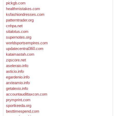
pickgb.com
healthmistakes.com
ksfashiondresses.com
patterntrader.org
cnhpa.net
sitalotus.com
supernotes.org
worldsportsempires.com
updatecentral360.com
katamastah.com
zqscore.net
aseleraio.info
asticio.info
egardenio.info
arxteamio.info
getalexio.info
accountaudittaxcon.com
prymprint.com
sportkeeda.org
besttimespend.com