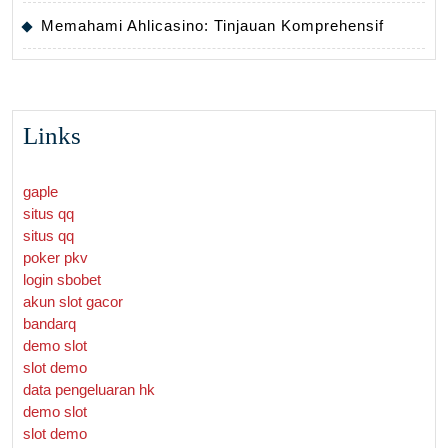
Memahami Ahlicasino: Tinjauan Komprehensif
Links
gaple
situs qq
situs qq
poker pkv
login sbobet
akun slot gacor
bandarq
demo slot
slot demo
data pengeluaran hk
demo slot
slot demo