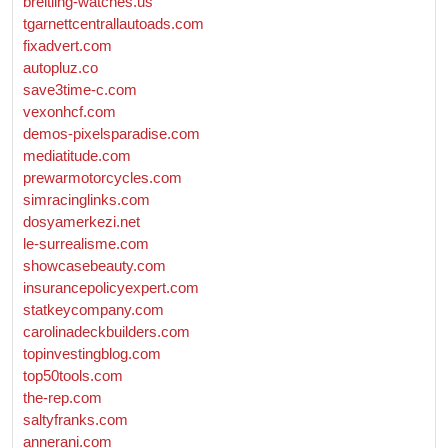
breitling-watches.us
tgarnettcentrallautoads.com
fixadvert.com
autopluz.co
save3time-c.com
vexonhcf.com
demos-pixelsparadise.com
mediatitude.com
prewarmotorcycles.com
simracinglinks.com
dosyamerkezi.net
le-surrealisme.com
showcasebeauty.com
insurancepolicyexpert.com
statkeycompany.com
carolinadeckbuilders.com
topinvestingblog.com
top50tools.com
the-rep.com
saltyfranks.com
annerani.com