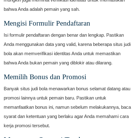
bahwa Anda adalah pemain yang sah.
Mengisi Formulir Pendaftaran
Isi formulir pendaftaran dengan benar dan lengkap. Pastikan
Anda menggunakan data yang valid, karena beberapa situs judi
bola akan memverifikasi identitas Anda untuk memastikan
bahwa Anda bukan pemain yang diblokir atau dilarang.
Memilih Bonus dan Promosi
Banyak situs judi bola menawarkan bonus selamat datang atau
promosi lainnya untuk pemain baru. Pastikan untuk
memanfaatkan bonus ini, namun sebelum melakukannya, baca
syarat dan ketentuan yang berlaku agar Anda memahami cara
kerja promosi tersebut.