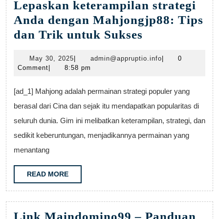
Lepaskan keterampilan strategi
Anda dengan Mahjongjp88: Tips
Lepaskan
dan Trik untuk Sukses
keterampilan
May
admin@appruptio.
May 30, 2025
|
admin@appruptio.info
|
0
strategi
30,
Comment
|
8:58 pm
Anda
2025
dengan
[ad_1] Mahjong adalah permainan strategi populer yang
Mahjongjp88
berasal dari Cina dan sejak itu mendapatkan popularitas di
Tips
seluruh dunia. Gim ini melibatkan keterampilan, strategi, dan
dan
sedikit keberuntungan, menjadikannya permainan yang
Trik
menantang
untuk
READ
READ MORE
Sukses
MORE
Link Maindomino99 – Panduan