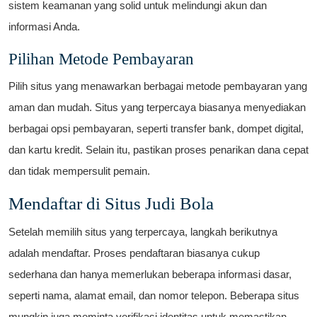
sistem keamanan yang solid untuk melindungi akun dan
informasi Anda.
Pilihan Metode Pembayaran
Pilih situs yang menawarkan berbagai metode pembayaran yang
aman dan mudah. Situs yang terpercaya biasanya menyediakan
berbagai opsi pembayaran, seperti transfer bank, dompet digital,
dan kartu kredit. Selain itu, pastikan proses penarikan dana cepat
dan tidak mempersulit pemain.
Mendaftar di Situs Judi Bola
Setelah memilih situs yang terpercaya, langkah berikutnya
adalah mendaftar. Proses pendaftaran biasanya cukup
sederhana dan hanya memerlukan beberapa informasi dasar,
seperti nama, alamat email, dan nomor telepon. Beberapa situs
mungkin juga meminta verifikasi identitas untuk memastikan