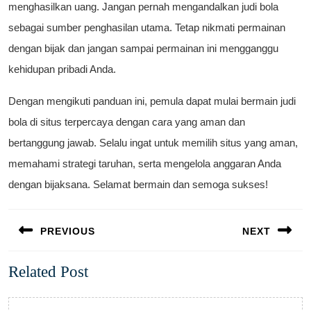
menghasilkan uang. Jangan pernah mengandalkan judi bola
sebagai sumber penghasilan utama. Tetap nikmati permainan
dengan bijak dan jangan sampai permainan ini mengganggu
kehidupan pribadi Anda.
Dengan mengikuti panduan ini, pemula dapat mulai bermain judi
bola di situs terpercaya dengan cara yang aman dan
bertanggung jawab. Selalu ingat untuk memilih situs yang aman,
memahami strategi taruhan, serta mengelola anggaran Anda
dengan bijaksana. Selamat bermain dan semoga sukses!
Post
PREVIOUS
NEXT
navigation
Previous
Next
Related Post
post:
post: