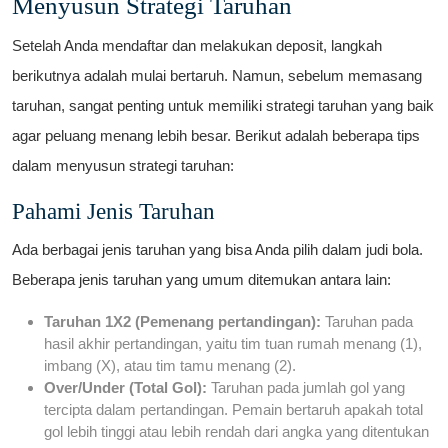
Menyusun Strategi Taruhan
Setelah Anda mendaftar dan melakukan deposit, langkah
berikutnya adalah mulai bertaruh. Namun, sebelum memasang
taruhan, sangat penting untuk memiliki strategi taruhan yang baik
agar peluang menang lebih besar. Berikut adalah beberapa tips
dalam menyusun strategi taruhan:
Pahami Jenis Taruhan
Ada berbagai jenis taruhan yang bisa Anda pilih dalam judi bola.
Beberapa jenis taruhan yang umum ditemukan antara lain:
Taruhan 1X2 (Pemenang pertandingan):
Taruhan pada
hasil akhir pertandingan, yaitu tim tuan rumah menang (1),
imbang (X), atau tim tamu menang (2).
Over/Under (Total Gol):
Taruhan pada jumlah gol yang
tercipta dalam pertandingan. Pemain bertaruh apakah total
gol lebih tinggi atau lebih rendah dari angka yang ditentukan