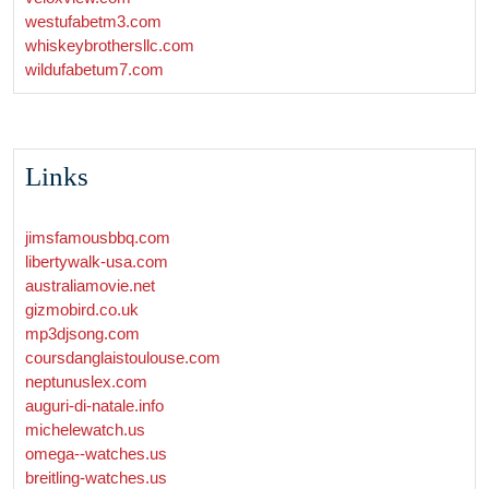
westufabetm3.com
whiskeybrothersllc.com
wildufabetum7.com
Links
jimsfamousbbq.com
libertywalk-usa.com
australiamovie.net
gizmobird.co.uk
mp3djsong.com
coursdanglaistoulouse.com
neptunuslex.com
auguri-di-natale.info
michelewatch.us
omega--watches.us
breitling-watches.us