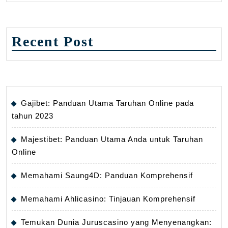
Recent Post
Gajibet: Panduan Utama Taruhan Online pada
tahun 2023
Majestibet: Panduan Utama Anda untuk Taruhan
Online
Memahami Saung4D: Panduan Komprehensif
Memahami Ahlicasino: Tinjauan Komprehensif
Temukan Dunia Juruscasino yang Menyenangkan: