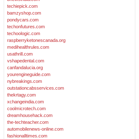
techiepick.com
bamzyshop.com
pondycars.com
techonfutures.com
techoologic.com
raspberryketonescanada.org
medihealthrules.com
usathrill.com
vshapedental.com
canfandalucia.org
yourengineguide.com
nybreakings.com
outstationcabsservices.com
thekrtagy.com
xchangeindia.com
coolmicrotech.com
dreamhousehack.com
the-techteacher.com
automobilenews-online.com
fashionalltimes.com