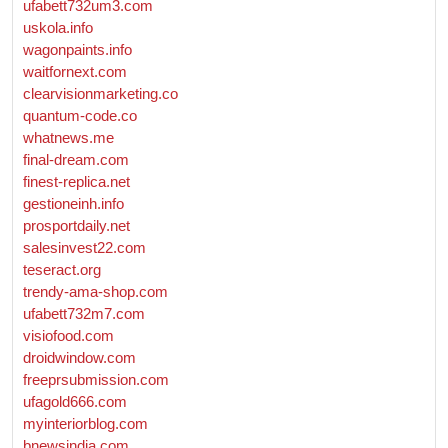
ufabett732um3.com
uskola.info
wagonpaints.info
waitfornext.com
clearvisionmarketing.co
quantum-code.co
whatnews.me
final-dream.com
finest-replica.net
gestioneinh.info
prosportdaily.net
salesinvest22.com
teseract.org
trendy-ama-shop.com
ufabett732m7.com
visiofood.com
droidwindow.com
freeprsubmission.com
ufagold666.com
myinteriorblog.com
bnewsindia.com