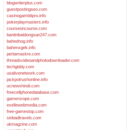
blogwriterplus.com
guestpostingseo.com
casinogambitpro.info
pokerplaymasters.info
courseoncourse.com
bantinbatdongsan247.com
bahednog.info
bahenxgek.info
pertamaskre.com
threadsvideoandphotodownloader.com
techgiddy.com
usalivenetwork.com
jackpotrushonline.info
ucnewshindi.com
freecellphonedatabase.com
gamersrope.com
exellewebmedia.com
free-gamestop.com
sinbadtravels.com
ukmagzine.com