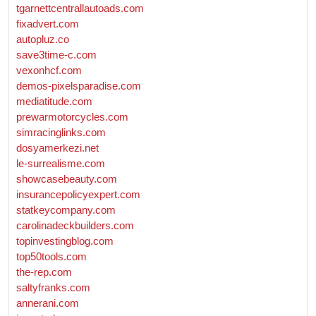
tgarnettcentrallautoads.com
fixadvert.com
autopluz.co
save3time-c.com
vexonhcf.com
demos-pixelsparadise.com
mediatitude.com
prewarmotorcycles.com
simracinglinks.com
dosyamerkezi.net
le-surrealisme.com
showcasebeauty.com
insurancepolicyexpert.com
statkeycompany.com
carolinadeckbuilders.com
topinvestingblog.com
top50tools.com
the-rep.com
saltyfranks.com
annerani.com