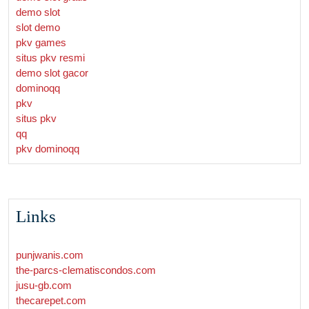
demo slot
slot demo
pkv games
situs pkv resmi
demo slot gacor
dominoqq
pkv
situs pkv
qq
pkv dominoqq
Links
punjwanis.com
the-parcs-clematiscondos.com
jusu-gb.com
thecarepet.com