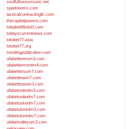
soulfulhousemusic.net
sparklooms.com
tacticalcontractingllc.com
thecapitalpowers.com
tobabet88slot3.com
todayscurrentnews.com
totobet77.asia
totobet77.org
trendingpublication.com
ufabettererum3.com
ufabettermentm4.com
ufabettersum7.com
ufabettinwm7.com
ufabettinwum3.com
ufabetunitedm3.com
ufabetunitedm7.com
ufabetuskedm7.com
ufabetutoredm3.com
ufabetutoredm7.com
ufabetvalleyum3.com
veloxview.com