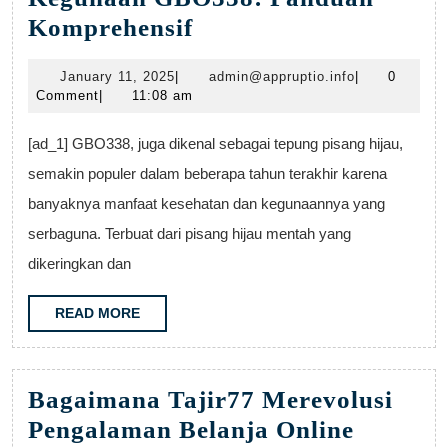
Menjelajahi
Komprehensif
Manfaat
January
admin@apprup
January 11, 2025
|
admin@appruptio.info
|
0
dan
11,
Comment
|
11:08 am
Kegunaan
2025
GBO338:
[ad_1] GBO338, juga dikenal sebagai tepung pisang hijau,
Panduan
semakin populer dalam beberapa tahun terakhir karena
Komprehensif
banyaknya manfaat kesehatan dan kegunaannya yang
serbaguna. Terbuat dari pisang hijau mentah yang
dikeringkan dan
READ
READ MORE
MORE
Bagaimana Tajir77 Merevolusi
Bagaim
Pengalaman Belanja Online