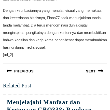
Dengan kepribadiannya yang menular, visual yang memukau,
dan kecerdasan bisnisnya, Fiona77 tidak menunjukkan tanda-
tanda melambat. Dia terus mendominasi dunia digital,
menginspirasi pengikutnya dengan kontennya dan membuktikan
bahwa keaslian dan kerja keras benar-benar dapat membuahkan
hasil di dunia media sosial.
[ad_2]
Post
PREVIOUS
NEXT
navigation
Previous
Next
Related Post
post:
post:
Menjelajahi Manfaat dan
Kegunaan GBO338: Panduan