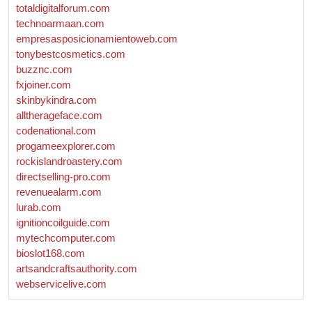
totaldigitalforum.com
technoarmaan.com
empresasposicionamientoweb.com
tonybestcosmetics.com
buzznc.com
fxjoiner.com
skinbykindra.com
alltherageface.com
codenational.com
progameexplorer.com
rockislandroastery.com
directselling-pro.com
revenuealarm.com
lurab.com
ignitioncoilguide.com
mytechcomputer.com
bioslot168.com
artsandcraftsauthority.com
webservicelive.com