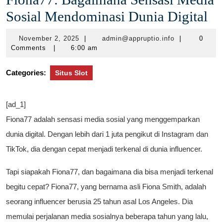
Sosial Mendominasi Dunia Digital
November
admin@apprupt
November 2, 2025
|
admin@appruptio.info
|
0
2,
Comments
|
6:00 am
2025
Categories:
Situs Slot
[ad_1]
Fiona77 adalah sensasi media sosial yang menggemparkan
dunia digital. Dengan lebih dari 1 juta pengikut di Instagram dan
TikTok, dia dengan cepat menjadi terkenal di dunia influencer.
Tapi siapakah Fiona77, dan bagaimana dia bisa menjadi terkenal
begitu cepat? Fiona77, yang bernama asli Fiona Smith, adalah
seorang influencer berusia 25 tahun asal Los Angeles. Dia
memulai perjalanan media sosialnya beberapa tahun yang lalu,