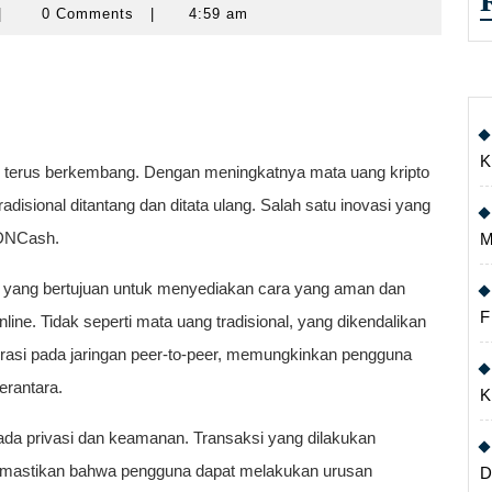
dmin@appruptio.info
|
0 Comments
|
4:59 am
K
 uang terus berkembang. Dengan meningkatnya mata uang kripto
disional ditantang dan ditata ulang. Salah satu inovasi yang
 IDNCash.
M
si yang bertujuan untuk menyediakan cara yang aman dan
F
line. Tidak seperti mata uang tradisional, yang dikendalikan
rasi pada jaringan peer-to-peer, memungkinkan pengguna
rantara.
K
ada privasi dan keamanan. Transaksi yang dilakukan
mastikan bahwa pengguna dapat melakukan urusan
D