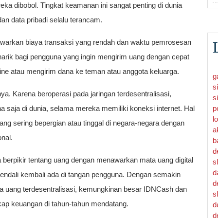
ka dibobol. Tingkat keamanan ini sangat penting di dunia
an data pribadi selalu terancam.
warkan biaya transaksi yang rendah dan waktu pemrosesan
enarik bagi pengguna yang ingin mengirim uang dengan cepat
ine atau mengirim dana ke teman atau anggota keluarga.
g
s
ya. Karena beroperasi pada jaringan terdesentralisasi,
s
aja di dunia, selama mereka memiliki koneksi internet. Hal
p
l
yang sering bepergian atau tinggal di negara-negara dengan
a
nal.
b
d
 berpikir tentang uang dengan menawarkan mata uang digital
s
d
kendali kembali ada di tangan pengguna. Dengan semakin
d
a uang terdesentralisasi, kemungkinan besar IDNCash dan
s
kap keuangan di tahun-tahun mendatang.
d
d