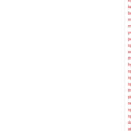
l
l
b
m
m
y
p
s
w
t
h
s
s
s
t
p
n
s
s
d
a