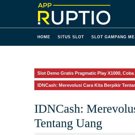
Skip
to
content
HOME
SITUS SLOT
SLOT GAMPANG M
Slot Demo Gratis Pragmatic Play X1000, Coba S
IDNCash: Merevolusi Cara Kita Berpikir Tent
IDNCash: Merevolusi
Tentang Uang