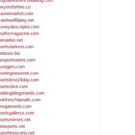
onghairedfrenchbulldog.com
awyersforhire.co
usinemarket.com
atahari88play.net
oneydescriptor.com
outhsmagazine.com
ainaidee.net
portsdarkest.com
ebtoon.biz
hesportswires.com
yungpro.com
portingnewsnet.com
portstime24day.com
porteslive.com
heblingblingshields.com
inkfrenchtipnails.com
ewgamestv.com
portsgallerys.com
portsmirrors.net
atasports.net
tasehirescortu.net