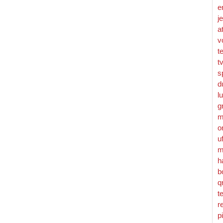
e
j
a
v
t
t
s
d
l
g
m
o
u
m
h
b
q
t
r
p