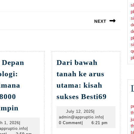
s
p
s
NEXT
d
d
Next
p
post:
s
q
p
 Depan
Dari bawah
logi:
tanah ke arus
imana
utama: kisah
Dari
8000
sukses Besti69
bawah
Masa
p
mpin
tanah
July
July 12, 2025
|
t
Depan
12,
admin@apprupti
admin@appruptio.info
|
j
ke
Teknologi:
March
2025
h 1, 2026
|
0 Comment
|
6:21 pm
t
1,
admin@appruptio.info
arus
ppruptio.info
|
Bagaimana
b
2026