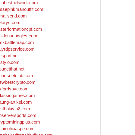
sabestnetwork.com
essepinkmanoutfit.com
mailsend.com
etarys.com
asterformationcpf.com
oldensnuggles.com
ookbattlemap.com
uyrdpservice.com
esport.net
ostylo.com
ougetthat.net
portsnetclub.com
ewbestcrypto.com
xfordsave.com
classicgames.com
aung-artikel.com
asthokivip2.com
bserversports.com
ryptominingplus.com
quinoticiaspe.com