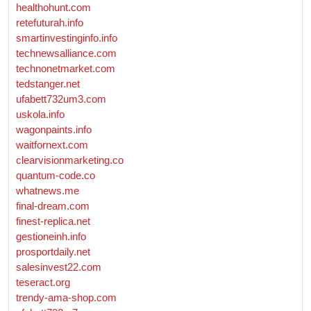
healthohunt.com
retefuturah.info
smartinvestinginfo.info
technewsalliance.com
technonetmarket.com
tedstanger.net
ufabett732um3.com
uskola.info
wagonpaints.info
waitfornext.com
clearvisionmarketing.co
quantum-code.co
whatnews.me
final-dream.com
finest-replica.net
gestioneinh.info
prosportdaily.net
salesinvest22.com
teseract.org
trendy-ama-shop.com