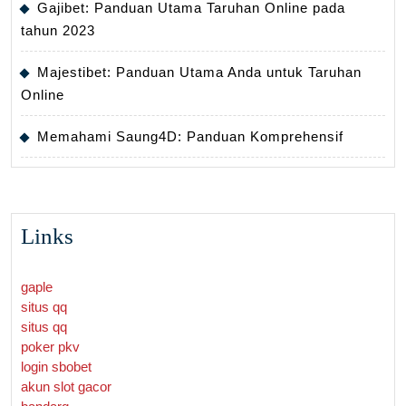
Gajibet: Panduan Utama Taruhan Online pada
tahun 2023
Majestibet: Panduan Utama Anda untuk Taruhan
Online
Memahami Saung4D: Panduan Komprehensif
Links
gaple
situs qq
situs qq
poker pkv
login sbobet
akun slot gacor