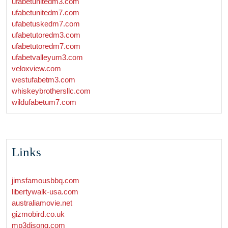
ufabetunitedm3.com
ufabetunitedm7.com
ufabetuskedm7.com
ufabetutoredm3.com
ufabetutoredm7.com
ufabetvalleyum3.com
veloxview.com
westufabetm3.com
whiskeybrothersllc.com
wildufabetum7.com
Links
jimsfamousbbq.com
libertywalk-usa.com
australiamovie.net
gizmobird.co.uk
mp3djsong.com