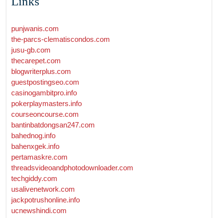
Links
punjwanis.com
the-parcs-clematiscondos.com
jusu-gb.com
thecarepet.com
blogwriterplus.com
guestpostingseo.com
casinogambitpro.info
pokerplaymasters.info
courseoncourse.com
bantinbatdongsan247.com
bahednog.info
bahenxgek.info
pertamaskre.com
threadsvideoandphotodownloader.com
techgiddy.com
usalivenetwork.com
jackpotrushonline.info
ucnewshindi.com