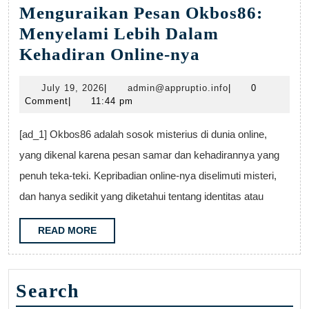
Olahraga
Menguraikan Pesan Okbos86:
Menyelami Lebih Dalam
Menguraikan
Kehadiran Online-nya
Pesan
July
admin@appruptio.
July 19, 2026
|
admin@appruptio.info
|
0
Okbos86:
19,
Comment
|
11:44 pm
Menyelami
2026
Lebih
[ad_1] Okbos86 adalah sosok misterius di dunia online,
Dalam
yang dikenal karena pesan samar dan kehadirannya yang
Kehadiran
penuh teka-teki. Kepribadian online-nya diselimuti misteri,
Online-
dan hanya sedikit yang diketahui tentang identitas atau
nya
READ
READ MORE
MORE
Search