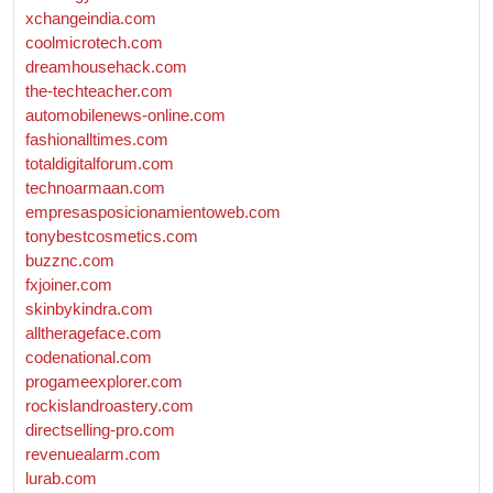
xchangeindia.com
coolmicrotech.com
dreamhousehack.com
the-techteacher.com
automobilenews-online.com
fashionalltimes.com
totaldigitalforum.com
technoarmaan.com
empresasposicionamientoweb.com
tonybestcosmetics.com
buzznc.com
fxjoiner.com
skinbykindra.com
alltherageface.com
codenational.com
progameexplorer.com
rockislandroastery.com
directselling-pro.com
revenuealarm.com
lurab.com