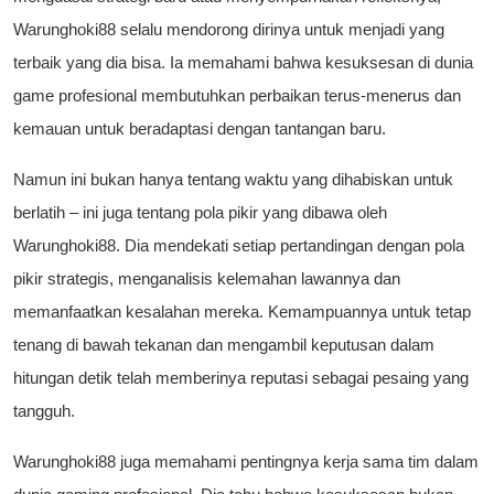
Warunghoki88 selalu mendorong dirinya untuk menjadi yang
terbaik yang dia bisa. Ia memahami bahwa kesuksesan di dunia
game profesional membutuhkan perbaikan terus-menerus dan
kemauan untuk beradaptasi dengan tantangan baru.
Namun ini bukan hanya tentang waktu yang dihabiskan untuk
berlatih – ini juga tentang pola pikir yang dibawa oleh
Warunghoki88. Dia mendekati setiap pertandingan dengan pola
pikir strategis, menganalisis kelemahan lawannya dan
memanfaatkan kesalahan mereka. Kemampuannya untuk tetap
tenang di bawah tekanan dan mengambil keputusan dalam
hitungan detik telah memberinya reputasi sebagai pesaing yang
tangguh.
Warunghoki88 juga memahami pentingnya kerja sama tim dalam