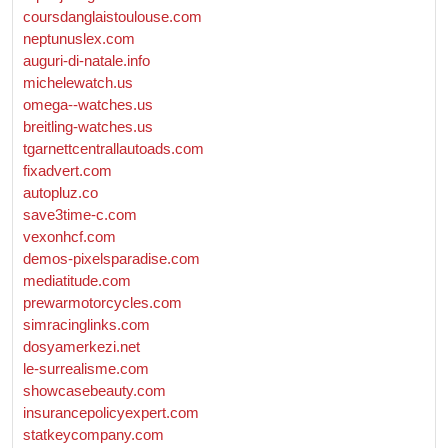
coursdanglaistoulouse.com
neptunuslex.com
auguri-di-natale.info
michelewatch.us
omega--watches.us
breitling-watches.us
tgarnettcentrallautoads.com
fixadvert.com
autopluz.co
save3time-c.com
vexonhcf.com
demos-pixelsparadise.com
mediatitude.com
prewarmotorcycles.com
simracinglinks.com
dosyamerkezi.net
le-surrealisme.com
showcasebeauty.com
insurancepolicyexpert.com
statkeycompany.com