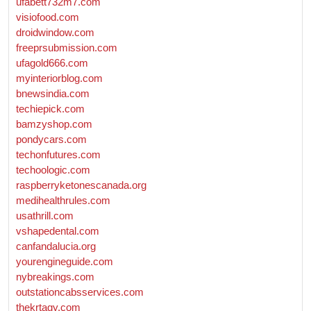
ufabett732m7.com
visiofood.com
droidwindow.com
freeprsubmission.com
ufagold666.com
myinteriorblog.com
bnewsindia.com
techiepick.com
bamzyshop.com
pondycars.com
techonfutures.com
techoologic.com
raspberryketonescanada.org
medihealthrules.com
usathrill.com
vshapedental.com
canfandalucia.org
yourengineguide.com
nybreakings.com
outstationcabsservices.com
thekrtagy.com