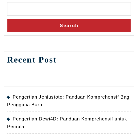
Search
Recent Post
Pengertian Jeniustoto: Panduan Komprehensif Bagi
Pengguna Baru
Pengertian Dewi4D: Panduan Komprehensif untuk
Pemula