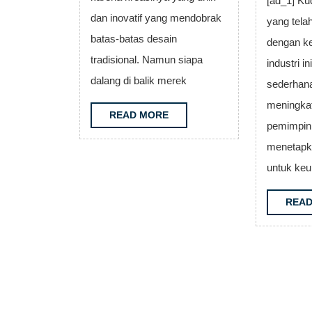
[ad_1] Kuda189 adalah nama
dan inovatif yang mendobrak
yang telah
batas-batas desain
dengan k
tradisional. Namun siapa
industri i
dalang di balik merek
sederhana
meningkat
READ
READ MORE
pemimpin 
MORE
menetapk
untuk ke
REA