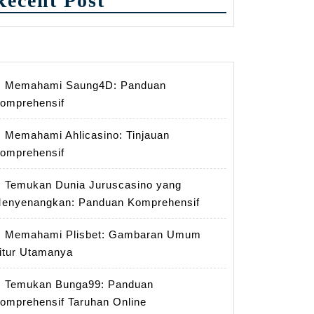
Recent Post
Memahami Saung4D: Panduan
omprehensif
Memahami Ahlicasino: Tinjauan
omprehensif
Temukan Dunia Juruscasino yang
enyenangkan: Panduan Komprehensif
Memahami Plisbet: Gambaran Umum
itur Utamanya
Temukan Bunga99: Panduan
omprehensif Taruhan Online