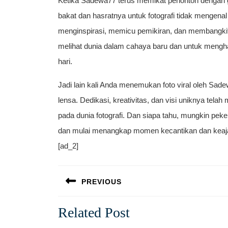
Ketika Sadewa77 terus memikat penonton dengan 
bakat dan hasratnya untuk fotografi tidak mengenal
menginspirasi, memicu pemikiran, dan membangkitk
melihat dunia dalam cahaya baru dan untuk menghar
hari.
Jadi lain kali Anda menemukan foto viral oleh Sade
lensa. Dedikasi, kreativitas, dan visi uniknya tel
pada dunia fotografi. Dan siapa tahu, mungkin pe
dan mulai menangkap momen kecantikan dan keaja
[ad_2]
Post
PREVIOUS
navigation
Previous
Related Post
post: