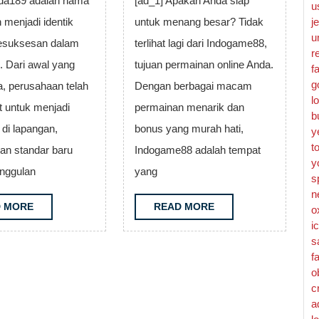
[ad_1] Apakah Anda siap
awal
Indogame88:
u
j
 menjadi identik
untuk menang besar? Tidak
yang
Tujuan
u
esuksesan dalam
terlihat lagi dari Indogame88,
sederhana
Permainan
r
ni. Dari awal yang
tujuan permainan online Anda.
hingga
Online
f
g
, perusahaan telah
Dengan berbagai macam
pemimpin
Terbaik
l
 untuk menjadi
permainan menarik dan
industri
Anda
b
di lapangan,
bonus yang murah hati,
y
t
an standar baru
Indogame88 adalah tempat
y
unggulan
yang
s
n
READ
READ
D MORE
READ MORE
o
MORE
MORE
i
s
f
o
c
a