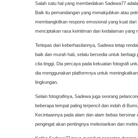
Salah satu hal yang membedakan Sadewa77 adal
Baik itu pemandangan yang menakjubkan atau potre
membangkitkan respons emosional yang kuat dari
menciptakan rasa keintiman dan kedalaman yang 
Terlepas dari keberhasilannya, Sadewa tetap renda
baik dan murah hati, selalu bersedia untuk berbagi
cita tinggi. Dia percaya pada kekuatan fotografi 
dia menggunakan platformnya untuk meningkatkan 
lingkungan.
Selain fotografinya, Sadewa juga seorang pelancon
beberapa tempat paling terpencil dan indah di Bumi
Kecintaannya pada alam dan alam bebas bersinar 
pengingat akan pentingnya melestarikan dan melind