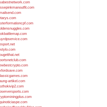
sabestnetwork.com
essepinkmanoutfit.com
mailsend.com
etarys.com
asterformationcpf.com
oldensnuggles.com
ookbattlemap.com
uyrdpservice.com
esport.net
ostylo.com
ougetthat.net
portsnetclub.com
ewbestcrypto.com
xfordsave.com
classicgames.com
aung-artikel.com
asthokivip2.com
bserversports.com
ryptominingplus.com
quinoticiaspe.com