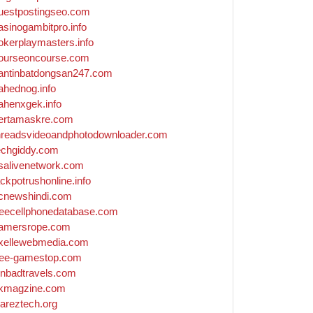
uestpostingseo.com
asinogambitpro.info
okerplaymasters.info
ourseoncourse.com
antinbatdongsan247.com
ahednog.info
ahenxgek.info
ertamaskre.com
hreadsvideoandphotodownloader.com
echgiddy.com
salivenetwork.com
ackpotrushonline.info
cnewshindi.com
reecellphonedatabase.com
amersrope.com
xellewebmedia.com
ree-gamestop.com
o.info
inbadtravels.com
kmagzine.com
areztech.org