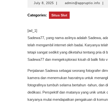
July
admi
July 8, 2025
|
admin@appruptio.info
|
8,
2025
Categories:
Situs Slot
[ad_1]
Sadewa77, yang nama aslinya adalah Sadewa, ada
telah mengambil internet oleh badai. Karyanya telah
tetapi sangat sedikit yang diketahui tentang pria di 
Sadewa77 dan mengeksplorasi kisah di balik foto vi
Perjalanan Sadewa sebagai seorang fotografer dimu
kamera dan menemukan hasratnya untuk menangkap
fotografinya tumbuh selama bertahun -tahun, dan d
dedikasi. Perspektif dan matanya yang unik untuk 
karyanya mulai mendapatkan pengakuan di komunit