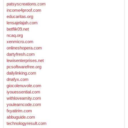
patsyscreations.com
income4proof.com
educaritas.org
lensajelajah.com
betflik09.net
ncaq.org
xenmicro.com
onlineshopera.com
dartyfresh.com
lewisenterprises.net
pcsoftwarefree.org
dailylinking.com
dnafyx.com
giocolenuvole.com
iyouessential.com
withloveamity.com
youlearncode.com
fxyatirim.com
abbuguide.com
technologyresult.com