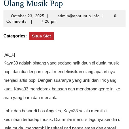
Ulang Musik Pop
October
admin@apprupti
October 23, 2025
|
admin@appruptio.info
|
0
23,
Comments
|
7:26 pm
2025
Categories:
Situs Slot
[ad_1]
Kaya33 adalah bintang yang sedang naik daun di dunia musik
pop, dan dia dengan cepat mendefinisikan ulang apa artinya
menjadi artis pop. Dengan suaranya yang unik dan lirik yang
kuat, Kaya33 mendobrak batasan dan mendorong genre ini ke
arah yang baru dan menarik.
Lahir dan besar di Los Angeles, Kaya33 selalu memiliki
kecintaan terhadap musik. Dia mulai menulis lagunya sendiri di
usia muda, mengambil inspirasi dari pengalaman dan emosi