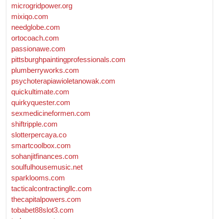
microgridpower.org
mixiqo.com
needglobe.com
ortocoach.com
passionawe.com
pittsburghpaintingprofessionals.com
plumberryworks.com
psychoterapiawioletanowak.com
quickultimate.com
quirkyquester.com
sexmedicineformen.com
shiftripple.com
slotterpercaya.co
smartcoolbox.com
sohanjitfinances.com
soulfulhousemusic.net
sparklooms.com
tacticalcontractingllc.com
thecapitalpowers.com
tobabet88slot3.com