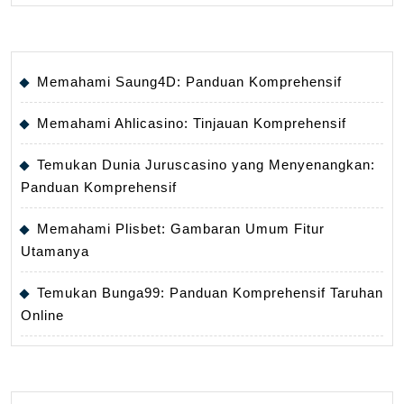
Memahami Saung4D: Panduan Komprehensif
Memahami Ahlicasino: Tinjauan Komprehensif
Temukan Dunia Juruscasino yang Menyenangkan:
Panduan Komprehensif
Memahami Plisbet: Gambaran Umum Fitur
Utamanya
Temukan Bunga99: Panduan Komprehensif Taruhan
Online