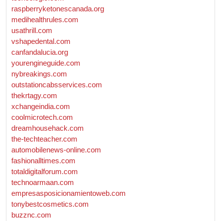
raspberryketonescanada.org
medihealthrules.com
usathrill.com
vshapedental.com
canfandalucia.org
yourengineguide.com
nybreakings.com
outstationcabsservices.com
thekrtagy.com
xchangeindia.com
coolmicrotech.com
dreamhousehack.com
the-techteacher.com
automobilenews-online.com
fashionalltimes.com
totaldigitalforum.com
technoarmaan.com
empresasposicionamientoweb.com
tonybestcosmetics.com
buzznc.com