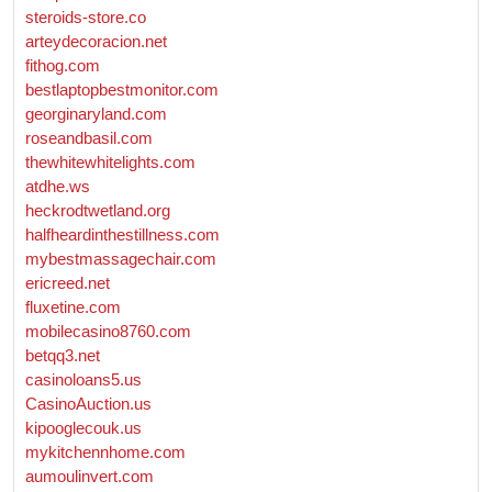
steroids-store.co
arteydecoracion.net
fithog.com
bestlaptopbestmonitor.com
georginaryland.com
roseandbasil.com
thewhitewhitelights.com
atdhe.ws
heckrodtwetland.org
halfheardinthestillness.com
mybestmassagechair.com
ericreed.net
fluxetine.com
mobilecasino8760.com
betqq3.net
casinoloans5.us
CasinoAuction.us
kipooglecouk.us
mykitchennhome.com
aumoulinvert.com