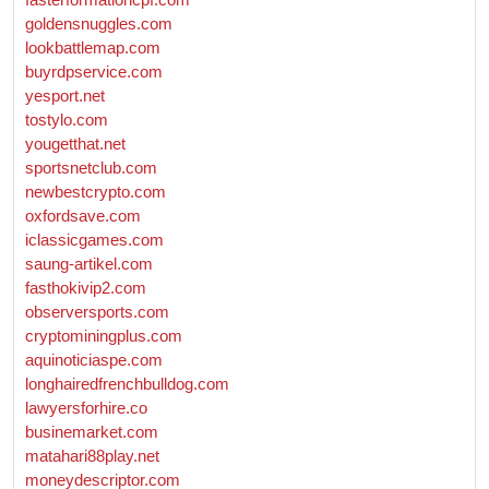
goldensnuggles.com
lookbattlemap.com
buyrdpservice.com
yesport.net
tostylo.com
yougetthat.net
sportsnetclub.com
newbestcrypto.com
oxfordsave.com
iclassicgames.com
saung-artikel.com
fasthokivip2.com
observersports.com
cryptominingplus.com
aquinoticiaspe.com
longhairedfrenchbulldog.com
lawyersforhire.co
businemarket.com
matahari88play.net
moneydescriptor.com