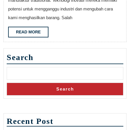
manufaktur tradisional. Teknologi inovatif mereka memiliki
potensi untuk mengganggu industri dan mengubah cara
kami menghasilkan barang. Salah
READ
READ MORE
MORE
Search
Search
Recent Post