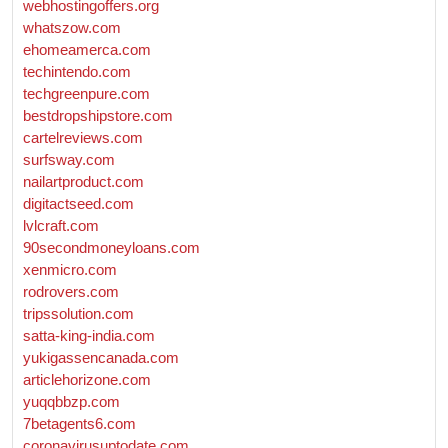
webhostingoffers.org
whatszow.com
ehomeamerca.com
techintendo.com
techgreenpure.com
bestdropshipstore.com
cartelreviews.com
surfsway.com
nailartproduct.com
digitactseed.com
lvlcraft.com
90secondmoneyloans.com
xenmicro.com
rodrovers.com
tripssolution.com
satta-king-india.com
yukigassencanada.com
articlehorizone.com
yuqqbbzp.com
7betagents6.com
coronavirusuptodate.com