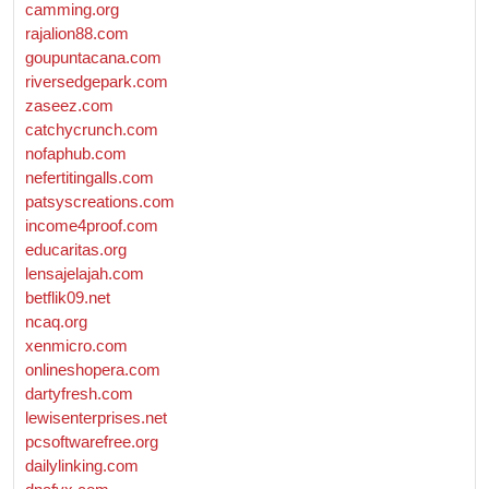
camming.org
rajalion88.com
goupuntacana.com
riversedgepark.com
zaseez.com
catchycrunch.com
nofaphub.com
nefertitingalls.com
patsyscreations.com
income4proof.com
educaritas.org
lensajelajah.com
betflik09.net
ncaq.org
xenmicro.com
onlineshopera.com
dartyfresh.com
lewisenterprises.net
pcsoftwarefree.org
dailylinking.com