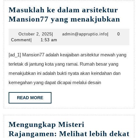
Masuklah ke dalam arsitektur
Masu
Mansion77 yang menakjubkan
ke
October
admin@apprupt
October 2, 2025
|
admin@appruptio.info
|
0
dala
2,
Comment
|
1:53 am
arsit
2025
Mans
[ad_1] Mansion77 adalah keajaiban arsitektur mewah yang
yang
terletak di jantung kota yang ramai. Rumah besar yang
mena
menakjubkan ini adalah bukti nyata akan keindahan dan
kemegahan yang dapat dicapai melalui desain
READ
READ MORE
MORE
Mengungkap Misteri
Rajangamen: Melihat lebih dekat