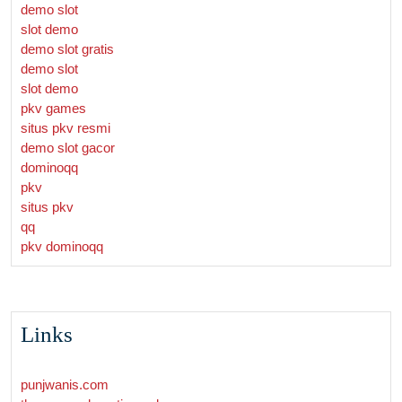
demo slot
slot demo
demo slot gratis
demo slot
slot demo
pkv games
situs pkv resmi
demo slot gacor
dominoqq
pkv
situs pkv
qq
pkv dominoqq
Links
punjwanis.com