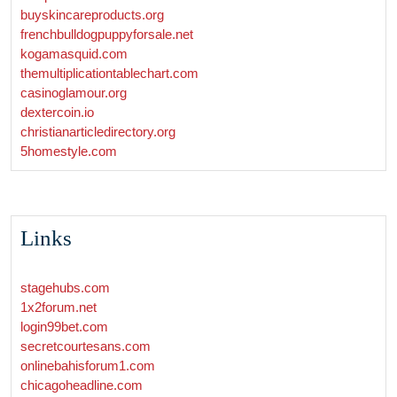
buyskincareproducts.org
frenchbulldogpuppyforsale.net
kogamasquid.com
themultiplicationtablechart.com
casinoglamour.org
dextercoin.io
christianarticledirectory.org
5homestyle.com
Links
stagehubs.com
1x2forum.net
login99bet.com
secretcourtesans.com
onlinebahisforum1.com
chicagoheadline.com