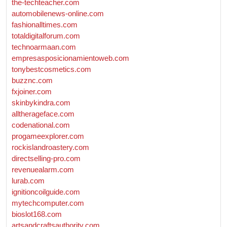
the-techteacher.com
automobilenews-online.com
fashionalltimes.com
totaldigitalforum.com
technoarmaan.com
empresasposicionamientoweb.com
tonybestcosmetics.com
buzznc.com
fxjoiner.com
skinbykindra.com
alltherageface.com
codenational.com
progameexplorer.com
rockislandroastery.com
directselling-pro.com
revenuealarm.com
lurab.com
ignitioncoilguide.com
mytechcomputer.com
bioslot168.com
artsandcraftsauthority.com