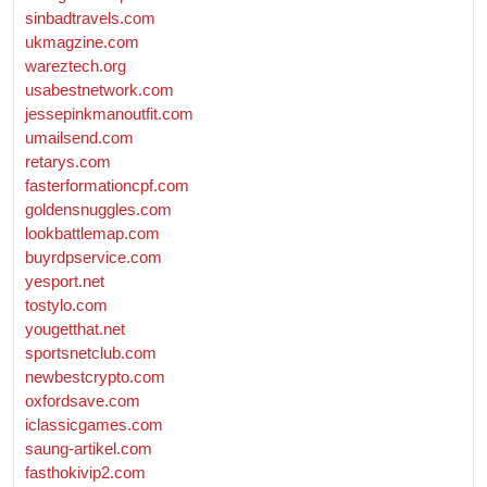
sinbadtravels.com
ukmagzine.com
wareztech.org
usabestnetwork.com
jessepinkmanoutfit.com
umailsend.com
retarys.com
fasterformationcpf.com
goldensnuggles.com
lookbattlemap.com
buyrdpservice.com
yesport.net
tostylo.com
yougetthat.net
sportsnetclub.com
newbestcrypto.com
oxfordsave.com
iclassicgames.com
saung-artikel.com
fasthokivip2.com