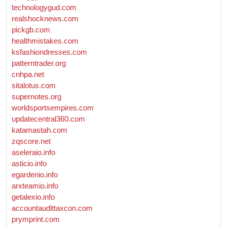
technologygud.com
realshocknews.com
pickgb.com
healthmistakes.com
ksfashiondresses.com
patterntrader.org
cnhpa.net
sitalotus.com
supernotes.org
worldsportsempires.com
updatecentral360.com
katamastah.com
zqscore.net
aseleraio.info
asticio.info
egardenio.info
arxteamio.info
getalexio.info
accountaudittaxcon.com
prymprint.com