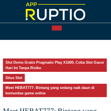
Skip
to
content
Open
Button
Slot Demo Gratis Pragmatic Play X1000, Coba Slot Gacor
Hari Ini Tanpa Risiko
Situs Slot
Meet HEBAT777: Bintang yang sedang naik daun di
komunitas game online
Meet HEBAT777: Bintang yang