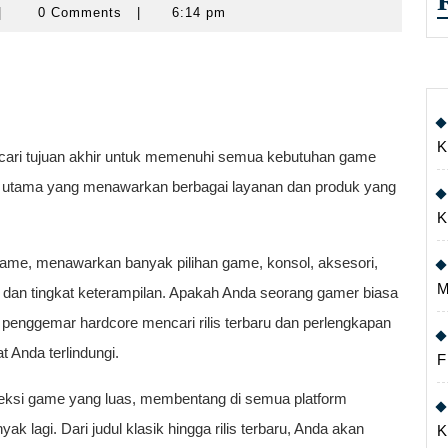
dmin@appruptio.info
|
0 Comments
|
6:14 pm
K
ri tujuan akhir untuk memenuhi semua kebutuhan game
me utama yang menawarkan berbagai layanan dan produk yang
K
ame, menawarkan banyak pilihan game, konsol, aksesori,
M
 dan tingkat keterampilan. Apakah Anda seorang gamer biasa
u penggemar hardcore mencari rilis terbaru dan perlengkapan
 Anda terlindungi.
F
leksi game yang luas, membentang di semua platform
k lagi. Dari judul klasik hingga rilis terbaru, Anda akan
K