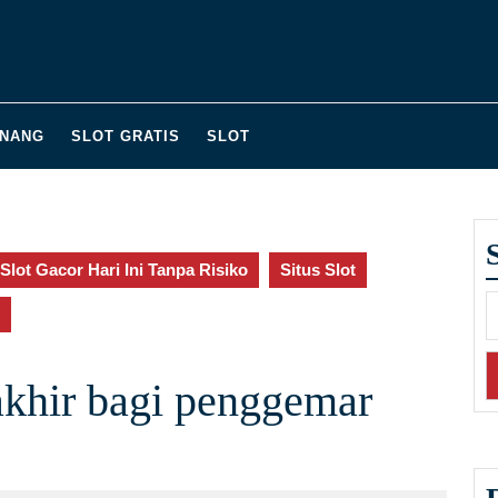
ENANG
SLOT GRATIS
SLOT
lot Gacor Hari Ini Tanpa Risiko
Situs Slot
khir bagi penggemar