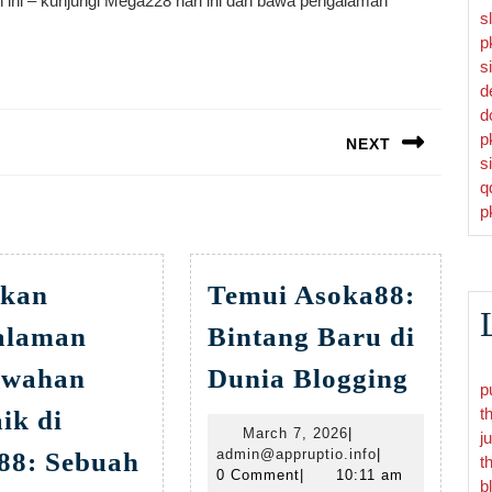
 ini – kunjungi Mega228 hari ini dan bawa pengalaman
s
p
s
d
d
p
NEXT
s
q
Next
p
post:
kan
Temui Asoka88:
alaman
Bintang Baru di
Temui
wahan
Dunia Blogging
p
Asoka
t
ik di
Binta
March
March 7, 2026
|
j
7,
admin@apprupti
admin@appruptio.info
|
88: Sebuah
t
Baru
2026
0 Comment
|
10:11 am
b