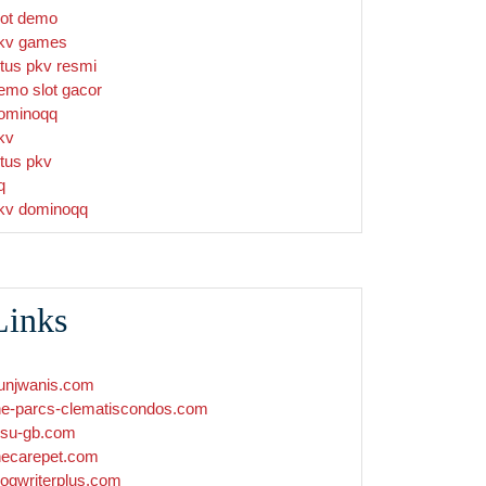
lot demo
kv games
itus pkv resmi
emo slot gacor
ominoqq
kv
itus pkv
q
kv dominoqq
Links
unjwanis.com
88:
he-parcs-clematiscondos.com
ng
usu-gb.com
o.info
hecarepet.com
logwriterplus.com