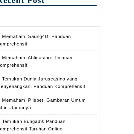
Recent Post
Memahami Saung4D: Panduan
omprehensif
Memahami Ahlicasino: Tinjauan
omprehensif
Temukan Dunia Juruscasino yang
enyenangkan: Panduan Komprehensif
Memahami Plisbet: Gambaran Umum
itur Utamanya
Temukan Bunga99: Panduan
omprehensif Taruhan Online