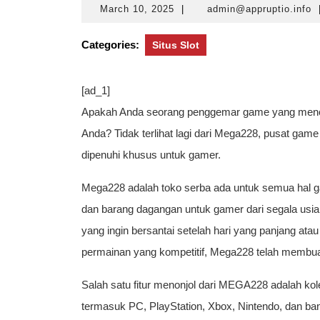
March
a
March 10, 2025
|
admin@appruptio.info
10,
2025
Categories:
Situs Slot
[ad_1]
Apakah Anda seorang penggemar game yang menca
Anda? Tidak terlihat lagi dari Mega228, pusat ga
dipenuhi khusus untuk gamer.
Mega228 adalah toko serba ada untuk semua hal g
dan barang dagangan untuk gamer dari segala usia
yang ingin bersantai setelah hari yang panjang ata
permainan yang kompetitif, Mega228 telah membuat
Salah satu fitur menonjol dari MEGA228 adalah ko
termasuk PC, PlayStation, Xbox, Nintendo, dan banya