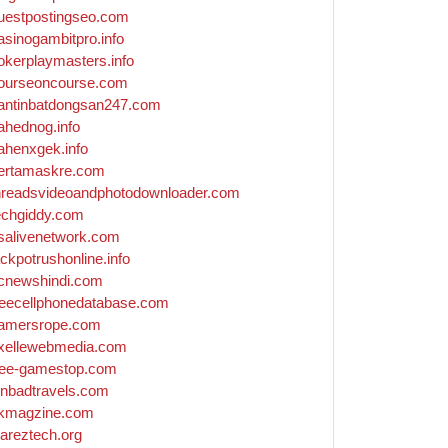
uestpostingseo.com
asinogambitpro.info
okerplaymasters.info
ing
ourseoncourse.com
antinbatdongsan247.com
ahednog.info
ahenxgek.info
ertamaskre.com
hreadsvideoandphotodownloader.com
echgiddy.com
salivenetwork.com
ackpotrushonline.info
cnewshindi.com
reecellphonedatabase.com
amersrope.com
xellewebmedia.com
ree-gamestop.com
inbadtravels.com
kmagzine.com
areztech.org