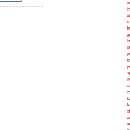
u
MORE
j
u
r
f
g
l
b
y
t
y
s
n
o
i
s
f
o
c
a