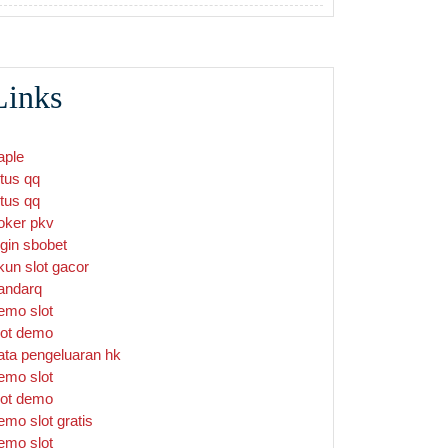
Links
aple
itus qq
itus qq
oker pkv
ogin sbobet
kun slot gacor
andarq
emo slot
lot demo
ata pengeluaran hk
emo slot
lot demo
emo slot gratis
emo slot