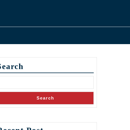
Search
Search