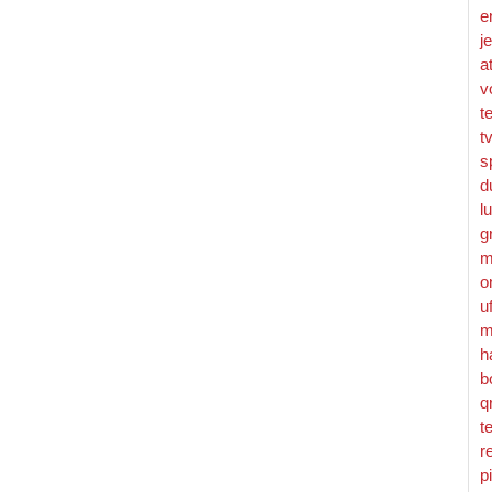
e
j
a
v
t
t
s
d
l
g
m
o
u
m
h
b
q
t
r
p