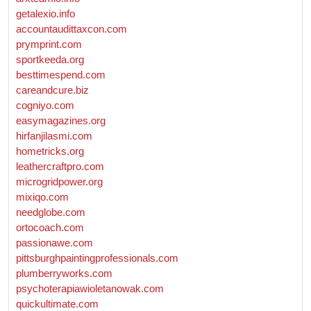
getalexio.info
accountaudittaxcon.com
prymprint.com
sportkeeda.org
besttimespend.com
careandcure.biz
cogniyo.com
easymagazines.org
hirfanjilasmi.com
hometricks.org
leathercraftpro.com
microgridpower.org
mixiqo.com
needglobe.com
ortocoach.com
passionawe.com
pittsburghpaintingprofessionals.com
plumberryworks.com
psychoterapiawioletanowak.com
quickultimate.com