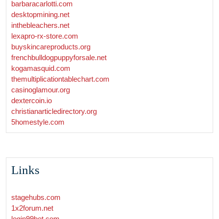
barbaracarlotti.com
desktopmining.net
inthebleachers.net
lexapro-rx-store.com
buyskincareproducts.org
frenchbulldogpuppyforsale.net
kogamasquid.com
themultiplicationtablechart.com
casinoglamour.org
dextercoin.io
christianarticledirectory.org
5homestyle.com
Links
stagehubs.com
1x2forum.net
login99bet.com