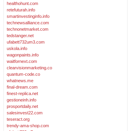
healthohunt.com
retefuturah.info
smartinvestinginfo.info
technewsalliance.com
technonetmarket.com
tedstanger.net
ufabett732um3.com
uskola.info
wagonpaints.info
waitfornext.com
clearvisionmarketing.co
quantum-code.co
whatnews.me
final-dream.com
finest-replica.net
gestioneinh.info
prosportdaily.net
salesinvest22.com
teseract.org
trendy-ama-shop.com