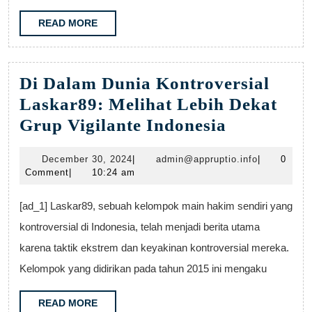
komunitas
READ
READ MORE
game
MORE
online
Di Dalam Dunia Kontroversial
Laskar89: Melihat Lebih Dekat
Di
Grup Vigilante Indonesia
Dalam
December
admin@appr
December 30, 2024
|
admin@appruptio.info
|
0
Dunia
30,
Comment
|
10:24 am
Kontrover
2024
Laskar89:
[ad_1] Laskar89, sebuah kelompok main hakim sendiri yang
Melihat
kontroversial di Indonesia, telah menjadi berita utama
Lebih
karena taktik ekstrem dan keyakinan kontroversial mereka.
Dekat
Kelompok yang didirikan pada tahun 2015 ini mengaku
Grup
READ
READ MORE