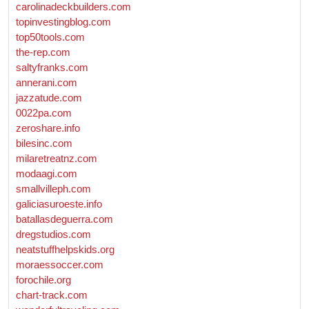
carolinadeckbuilders.com
topinvestingblog.com
top50tools.com
the-rep.com
saltyfranks.com
annerani.com
jazzatude.com
0022pa.com
zeroshare.info
bilesinc.com
milaretreatnz.com
modaagi.com
smallvilleph.com
galiciasuroeste.info
batallasdeguerra.com
dregstudios.com
neatstuffhelpskids.org
moraessoccer.com
forochile.org
chart-track.com