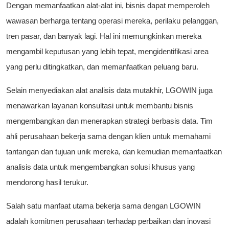
Dengan memanfaatkan alat-alat ini, bisnis dapat memperoleh
wawasan berharga tentang operasi mereka, perilaku pelanggan,
tren pasar, dan banyak lagi. Hal ini memungkinkan mereka
mengambil keputusan yang lebih tepat, mengidentifikasi area
yang perlu ditingkatkan, dan memanfaatkan peluang baru.
Selain menyediakan alat analisis data mutakhir, LGOWIN juga
menawarkan layanan konsultasi untuk membantu bisnis
mengembangkan dan menerapkan strategi berbasis data. Tim
ahli perusahaan bekerja sama dengan klien untuk memahami
tantangan dan tujuan unik mereka, dan kemudian memanfaatkan
analisis data untuk mengembangkan solusi khusus yang
mendorong hasil terukur.
Salah satu manfaat utama bekerja sama dengan LGOWIN
adalah komitmen perusahaan terhadap perbaikan dan inovasi