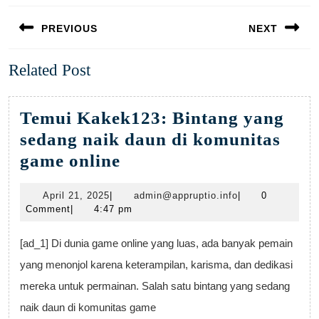
Post
PREVIOUS
NEXT
navigation
Previous
Next
Related Post
post:
post:
Temui Kakek123: Bintang yang
sedang naik daun di komunitas
Temui
game online
Kakek123:
April
admin@appruptio
April 21, 2025
|
admin@appruptio.info
|
0
Bintang
21,
Comment
|
4:47 pm
yang
2025
sedang
[ad_1] Di dunia game online yang luas, ada banyak pemain
naik
yang menonjol karena keterampilan, karisma, dan dedikasi
daun
mereka untuk permainan. Salah satu bintang yang sedang
di
naik daun di komunitas game