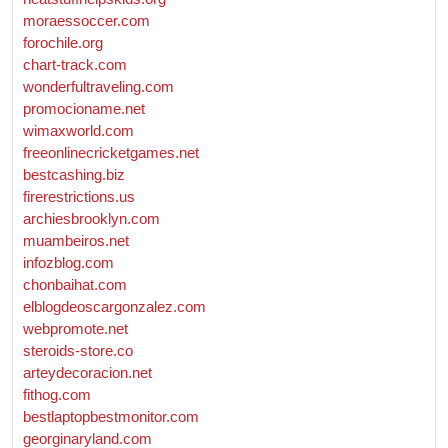
moraessoccer.com
forochile.org
chart-track.com
wonderfultraveling.com
promocioname.net
wimaxworld.com
freeonlinecricketgames.net
bestcashing.biz
firerestrictions.us
archiesbrooklyn.com
muambeiros.net
infozblog.com
chonbaihat.com
elblogdeoscargonzalez.com
webpromote.net
steroids-store.co
arteydecoracion.net
fithog.com
bestlaptopbestmonitor.com
georginaryland.com