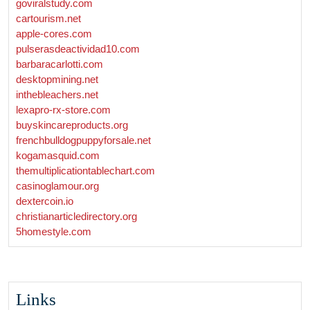
goviralstudy.com
cartourism.net
apple-cores.com
pulserasdeactividad10.com
barbaracarlotti.com
desktopmining.net
inthebleachers.net
lexapro-rx-store.com
buyskincareproducts.org
frenchbulldogpuppyforsale.net
kogamasquid.com
themultiplicationtablechart.com
casinoglamour.org
dextercoin.io
christianarticledirectory.org
5homestyle.com
Links