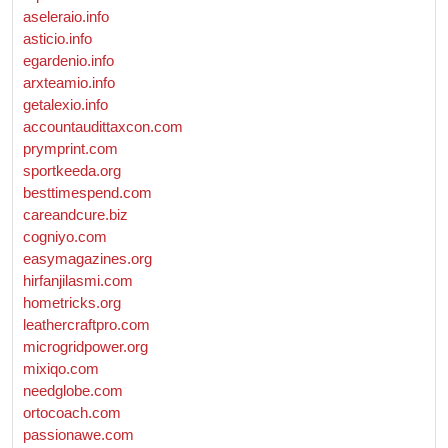
aseleraio.info
asticio.info
egardenio.info
arxteamio.info
getalexio.info
accountaudittaxcon.com
prymprint.com
sportkeeda.org
besttimespend.com
careandcure.biz
cogniyo.com
easymagazines.org
hirfanjilasmi.com
hometricks.org
leathercraftpro.com
microgridpower.org
mixiqo.com
needglobe.com
ortocoach.com
passionawe.com