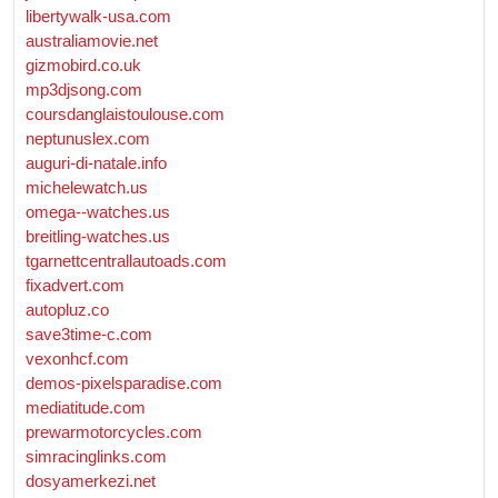
libertywalk-usa.com
australiamovie.net
gizmobird.co.uk
mp3djsong.com
coursdanglaistoulouse.com
neptunuslex.com
auguri-di-natale.info
michelewatch.us
omega--watches.us
breitling-watches.us
tgarnettcentrallautoads.com
fixadvert.com
autopluz.co
save3time-c.com
vexonhcf.com
demos-pixelsparadise.com
mediatitude.com
prewarmotorcycles.com
simracinglinks.com
dosyamerkezi.net