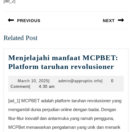
[ad_2]
Post
PREVIOUS
NEXT
navigation
Previous
Next
Related Post
post:
post:
Menjelajahi manfaat MCPBET:
Menj
Platform taruhan revolusioner
manf
March
admin@apprupti
March 10, 2025
|
admin@appruptio.info
|
0
MCP
10,
Comment
|
4:30 am
Plat
2025
taru
[ad_1] MCPBET adalah platform taruhan revolusioner yang
revol
mengambil dunia perjudian online dengan badai. Dengan
fitur-fitur inovatif dan antarmuka yang ramah pengguna,
MCPBet menawarkan pengalaman yang unik dan menarik