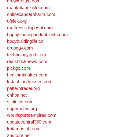
growmefast.com
mahkotahokislot.com
onlinecancerpharm.com
ufalek.org
mattress-disposal.com
happyflooringandcabinets.com
bodybuildinglife.co
qrdoggy.com
technologygud.com
realshocknews.com
pickgb.com
healthmistakes.com
ksfashiondresses.com
patterntrader.org
cnhpa.net
sitalotus.com
supernotes.org
worldsportsempires.com
updatecentral360.com
katamastah.com
zqscore.net