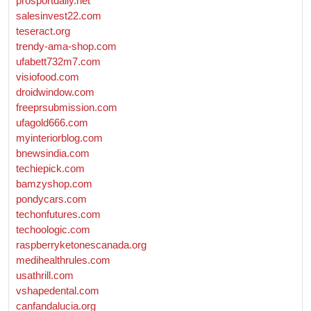
prosportdaily.net
salesinvest22.com
teseract.org
trendy-ama-shop.com
ufabett732m7.com
visiofood.com
droidwindow.com
freeprsubmission.com
ufagold666.com
myinteriorblog.com
bnewsindia.com
techiepick.com
bamzyshop.com
pondycars.com
techonfutures.com
techoologic.com
raspberryketonescanada.org
medihealthrules.com
usathrill.com
vshapedental.com
canfandalucia.org