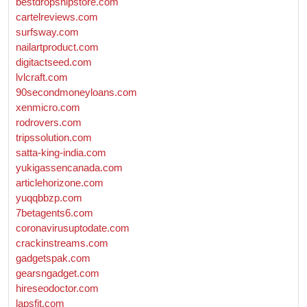
bestdropshipstore.com
cartelreviews.com
surfsway.com
nailartproduct.com
digitactseed.com
lvlcraft.com
90secondmoneyloans.com
xenmicro.com
rodrovers.com
tripssolution.com
satta-king-india.com
yukigassencanada.com
articlehorizone.com
yuqqbbzp.com
7betagents6.com
coronavirusuptodate.com
crackinstreams.com
gadgetspak.com
gearsngadget.com
hireseodoctor.com
lapsfit.com