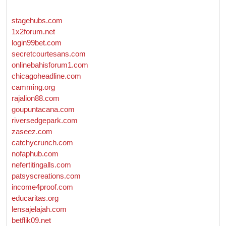
stagehubs.com
1x2forum.net
login99bet.com
secretcourtesans.com
onlinebahisforum1.com
chicagoheadline.com
camming.org
rajalion88.com
goupuntacana.com
riversedgepark.com
zaseez.com
catchycrunch.com
nofaphub.com
nefertitingalls.com
patsyscreations.com
income4proof.com
educaritas.org
lensajelajah.com
betflik09.net