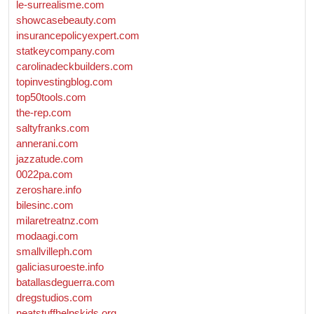
le-surrealisme.com
showcasebeauty.com
insurancepolicyexpert.com
statkeycompany.com
carolinadeckbuilders.com
topinvestingblog.com
top50tools.com
the-rep.com
saltyfranks.com
annerani.com
jazzatude.com
0022pa.com
zeroshare.info
bilesinc.com
milaretreatnz.com
modaagi.com
smallvilleph.com
galiciasuroeste.info
batallasdeguerra.com
dregstudios.com
neatstuffhelpskids.org