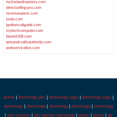
rockislandroastery.com
directselling-pro.com
revenuealarm.com
lurab.com
ignitioncoilguide.com
mytechcomputer.com
bioslot168.com
artsandcraftsauthority.com
webservicelive.com
poker
|
dominoqq pkv
|
dominoqq login
|
dominoqq login
|
dominoqq
|
dominoqq
|
dominoqq
|
dominoqq
|
dominoqq
|
slot maxwin
|
pkv games bandarqq
|
poker
|
poker
|
qq