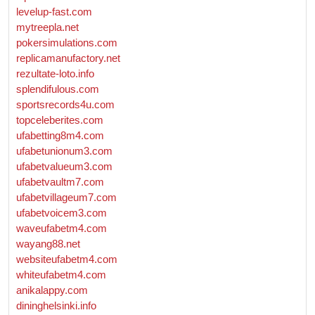
levelup-fast.com
mytreepla.net
pokersimulations.com
replicamanufactory.net
rezultate-loto.info
splendifulous.com
sportsrecords4u.com
topceleberites.com
ufabetting8m4.com
ufabetunionum3.com
ufabetvalueum3.com
ufabetvaultm7.com
ufabetvillageum7.com
ufabetvoicem3.com
waveufabetm4.com
wayang88.net
websiteufabetm4.com
whiteufabetm4.com
anikalappy.com
dininghelsinki.info