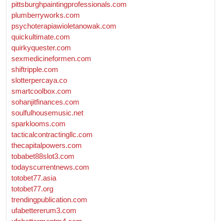
pittsburghpaintingprofessionals.com
plumberryworks.com
psychoterapiawioletanowak.com
quickultimate.com
quirkyquester.com
sexmedicineformen.com
shiftripple.com
slotterpercaya.co
smartcoolbox.com
sohanjitfinances.com
soulfulhousemusic.net
sparklooms.com
tacticalcontractingllc.com
thecapitalpowers.com
tobabet88slot3.com
todayscurrentnews.com
totobet77.asia
totobet77.org
trendingpublication.com
ufabettererum3.com