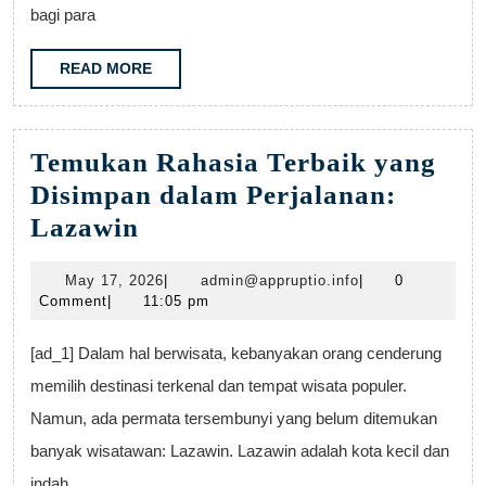
bagi para
READ
READ MORE
MORE
Temukan Rahasia Terbaik yang
Disimpan dalam Perjalanan:
Temukan
Lazawin
Rahasia
May
admin@appruptio.
May 17, 2026
|
admin@appruptio.info
|
0
Terbaik
17,
Comment
|
11:05 pm
yang
2026
Disimpan
[ad_1] Dalam hal berwisata, kebanyakan orang cenderung
dalam
memilih destinasi terkenal dan tempat wisata populer.
Perjalanan:
Namun, ada permata tersembunyi yang belum ditemukan
Lazawin
banyak wisatawan: Lazawin. Lazawin adalah kota kecil dan
indah