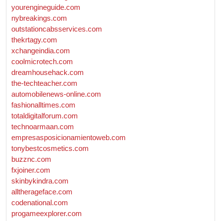
yourengineguide.com
nybreakings.com
outstationcabsservices.com
thekrtagy.com
xchangeindia.com
coolmicrotech.com
dreamhousehack.com
the-techteacher.com
automobilenews-online.com
fashionalltimes.com
totaldigitalforum.com
technoarmaan.com
empresasposicionamientoweb.com
tonybestcosmetics.com
buzznc.com
fxjoiner.com
skinbykindra.com
alltherageface.com
codenational.com
progameexplorer.com