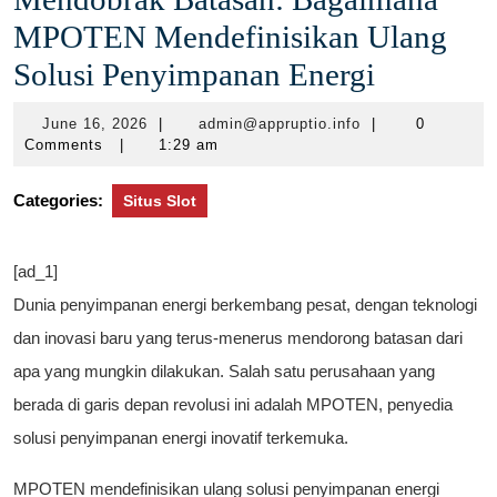
MPOTEN Mendefinisikan Ulang
Solusi Penyimpanan Energi
June
admin@appruptio.i
June 16, 2026
|
admin@appruptio.info
|
0
16,
Comments
|
1:29 am
2026
Categories:
Situs Slot
[ad_1]
Dunia penyimpanan energi berkembang pesat, dengan teknologi
dan inovasi baru yang terus-menerus mendorong batasan dari
apa yang mungkin dilakukan. Salah satu perusahaan yang
berada di garis depan revolusi ini adalah MPOTEN, penyedia
solusi penyimpanan energi inovatif terkemuka.
MPOTEN mendefinisikan ulang solusi penyimpanan energi