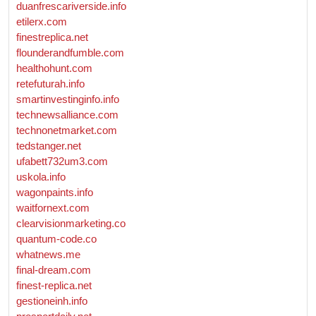
duanfrescariverside.info
etilerx.com
finestreplica.net
flounderandfumble.com
healthohunt.com
retefuturah.info
smartinvestinginfo.info
technewsalliance.com
technonetmarket.com
tedstanger.net
ufabett732um3.com
uskola.info
wagonpaints.info
waitfornext.com
clearvisionmarketing.co
quantum-code.co
whatnews.me
final-dream.com
finest-replica.net
gestioneinh.info