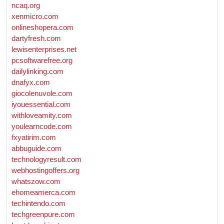
ncaq.org
xenmicro.com
onlineshopera.com
dartyfresh.com
lewisenterprises.net
pcsoftwarefree.org
dailylinking.com
dnafyx.com
giocolenuvole.com
iyouessential.com
withloveamity.com
youlearncode.com
fxyatirim.com
abbuguide.com
technologyresult.com
webhostingoffers.org
whatszow.com
ehomeamerca.com
techintendo.com
techgreenpure.com