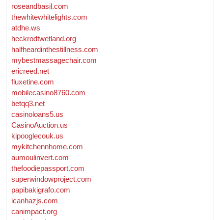
roseandbasil.com
thewhitewhitelights.com
atdhe.ws
heckrodtwetland.org
halfheardinthestillness.com
mybestmassagechair.com
ericreed.net
fluxetine.com
mobilecasino8760.com
betqq3.net
casinoloans5.us
CasinoAuction.us
kipooglecouk.us
mykitchennhome.com
aumoulinvert.com
thefoodiepassport.com
superwindowproject.com
papibakigrafo.com
icanhazjs.com
canimpact.org