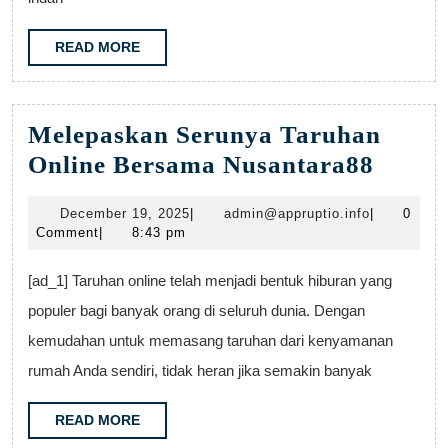
READ
READ MORE
MORE
Melepaskan Serunya Taruhan
Melep
Online Bersama Nusantara88
Serun
December
admin@appr
December 19, 2025
|
admin@appruptio.info
|
0
Taruh
19,
Comment
|
8:43 pm
Onlin
2025
Bersa
[ad_1] Taruhan online telah menjadi bentuk hiburan yang
Nusan
populer bagi banyak orang di seluruh dunia. Dengan
kemudahan untuk memasang taruhan dari kenyamanan
rumah Anda sendiri, tidak heran jika semakin banyak
READ
READ MORE
MORE