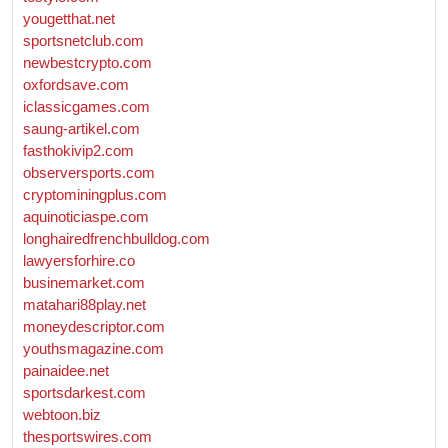
yougetthat.net
sportsnetclub.com
newbestcrypto.com
oxfordsave.com
iclassicgames.com
saung-artikel.com
fasthokivip2.com
observersports.com
cryptominingplus.com
aquinoticiaspe.com
longhairedfrenchbulldog.com
lawyersforhire.co
businemarket.com
matahari88play.net
moneydescriptor.com
youthsmagazine.com
painaidee.net
sportsdarkest.com
webtoon.biz
thesportswires.com