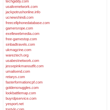
techgiddy.com
usalivenetwork.com
jackpotrushonline.info
ucnewshindi.com
freecellphonedatabase.com
gamersrope.com
exellewebmedia.com
free-gamestop.com
sinbadtravels.com
ukmagzine.com
wareztech.org
usabestnetwork.com
jessepinkmanoutfit.com
umailsend.com
retarys.com
fasterformationcpf.com
goldensnuggles.com
lookbattlemap.com
buyrdpservice.com
yesport.net
tostylo.com