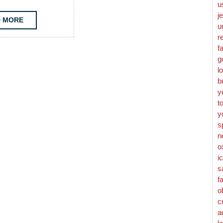
u
j
READ
D MORE
u
MORE
r
f
g
l
b
y
t
y
s
n
o
i
s
f
o
c
a