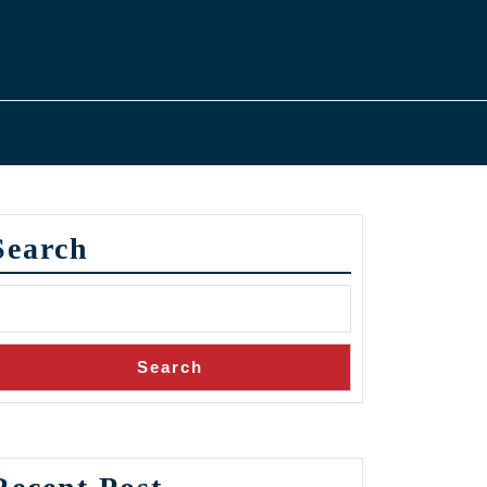
Search
Search