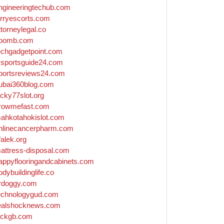
ngineeringtechub.com
erryescorts.com
ttorneylegal.co
oomb.com
echgadgetpoint.com
vsportsguide24.com
portsreviews24.com
ubai360blog.com
ucky77slot.org
rowmefast.com
ahkotahokislot.com
nlinecancerpharm.com
falek.org
attress-disposal.com
appyflooringandcabinets.com
odybuildinglife.co
rdoggy.com
echnologygud.com
ealshocknews.com
ickgb.com