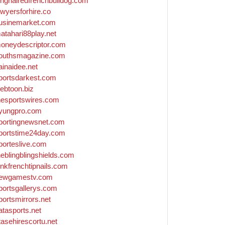
onghairedfrenchbulldog.com
awyersforhire.co
usinemarket.com
atahari88play.net
oneydescriptor.com
outhsmagazine.com
ainaidee.net
portsdarkest.com
ebtoon.biz
hesportswires.com
yungpro.com
portingnewsnet.com
portstime24day.com
porteslive.com
heblingblingshields.com
inkfrenchtipnails.com
ewgamestv.com
portsgallerys.com
portsmirrors.net
atasports.net
tasehirescortu.net