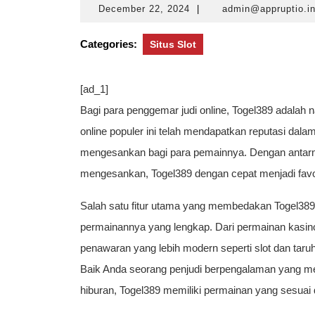
December
December 22, 2024
|
admin@appruptio.in
22,
2024
Categories:
Situs Slot
[ad_1]
Bagi para penggemar judi online, Togel389 adalah 
online populer ini telah mendapatkan reputasi da
mengesankan bagi para pemainnya. Dengan antar
mengesankan, Togel389 dengan cepat menjadi favori
Salah satu fitur utama yang membedakan Togel389 da
permainannya yang lengkap. Dari permainan kasino t
penawaran yang lebih modern seperti slot dan taru
Baik Anda seorang penjudi berpengalaman yang me
hiburan, Togel389 memiliki permainan yang sesuai