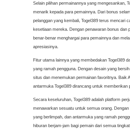
Selain pilihan permainannya yang mengesankan, 
menarik kepada para pemainnya. Dari bonus selama
pelanggan yang kembali, Togel389 terus mencari 
kesetiaan mereka. Dengan penawaran bonus dan p
benar-benar menghargai para pemainnya dan melak
apresiasinya.
Fitur utama lainnya yang membedakan Togel389 dari
yang ramah pengguna. Dengan desain yang bersih 
situs dan menemukan permainan favoritnya. Baik And
antarmuka Togel389 dirancang untuk memberikan
Secara keseluruhan, Togel389 adalah platform per
menawarkan sesuatu untuk semua orang. Dengan p
yang berlimpah, dan antarmuka yang ramah penggu
hiburan berjam-jam bagi pemain dari semua tingka