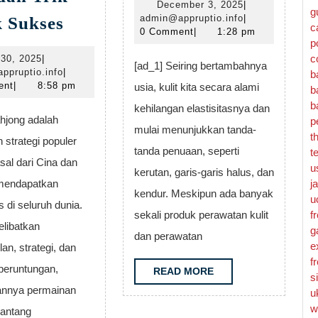
Rahasia
December
December 3, 2025
|
g
Lepaskan
o
admin@apprupti
3,
admin@appruptio.info
|
 Sukses
untuk
c
2025
0 Comment
|
1:28 pm
keterampilan
p
Mencapai
strategi
c
May
30, 2025
|
[ad_1] Seiring bertambahnya
Kulit
30,
admin@appruptio.info
ppruptio.info
|
b
Anda
2025
ent
|
8:58 pm
usia, kulit kita secara alami
Muda
b
dengan
b
kehilangan elastisitasnya dan
dan
Mahjongjp88:
p
mulai menunjukkan tanda-
Bercahaya
t
 strategi populer
Tips
tanda penuaan, seperti
t
sal dari Cina dan
dan
u
kerutan, garis-garis halus, dan
j
 mendapatkan
Trik
kendur. Meskipun ada banyak
u
s di seluruh dunia.
untuk
f
sekali produk perawatan kulit
elibatkan
Sukses
g
dan perawatan
e
an, strategi, dan
f
eberuntungan,
READ
READ MORE
s
MORE
annya permainan
u
w
antang