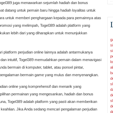
Togel389 juga menawarkan sejumlah hadiah dan bonus
t datang untuk pemain baru hingga hadiah loyalitas untuk
cara untuk memberi penghargaan kepada para pemainnya atas
romosi yang melimpah, Togel389 adalah platform yang
ukan lebih dari yang diharapkan untuk menunjukkan
g
s
s
 platform perjudian online lainnya adalah antarmukanya
p
dan intuitif, Togel389 memudahkan pemain dalam menavigasi
l
a bermain di komputer, tablet, atau ponsel pintar,
a
b
 pengalaman bermain game yang mulus dan menyenangkan.
d
s
judian online yang komprehensif dan menarik yang
d
ilihan permainan yang mengesankan, hadiah dan bonus
d
s
na, Togel389 adalah platform yang pasti akan memberikan
d
t keahlian. Jika Anda sedang mencari pengalaman perjudian
d