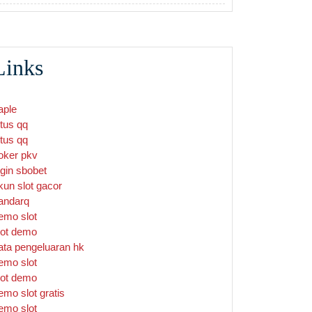
Links
aple
itus qq
itus qq
oker pkv
ogin sbobet
kun slot gacor
andarq
emo slot
lot demo
ata pengeluaran hk
emo slot
lot demo
emo slot gratis
emo slot