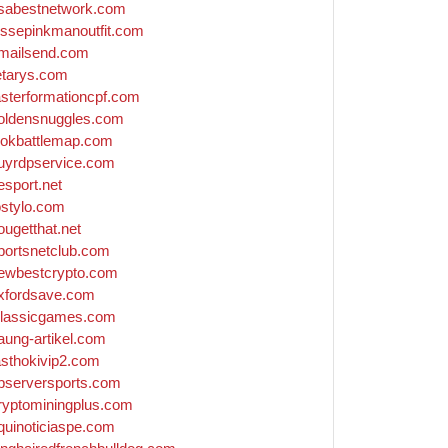
sabestnetwork.com
essepinkmanoutfit.com
mailsend.com
etarys.com
asterformationcpf.com
oldensnuggles.com
ookbattlemap.com
uyrdpservice.com
esport.net
ostylo.com
ougetthat.net
portsnetclub.com
ewbestcrypto.com
xfordsave.com
classicgames.com
aung-artikel.com
asthokivip2.com
bserversports.com
ryptominingplus.com
quinoticiaspe.com