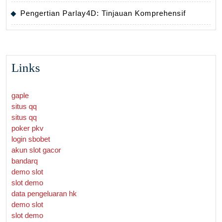
Pengertian Parlay4D: Tinjauan Komprehensif
Links
gaple
situs qq
situs qq
poker pkv
login sbobet
akun slot gacor
bandarq
demo slot
slot demo
data pengeluaran hk
demo slot
slot demo