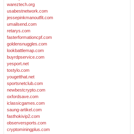
wareztech.org
usabestnetwork.com
jessepinkmanoutfit.com
umailsend.com
retarys.com
fasterformationcpf.com
goldensnuggles.com
lookbattlemap.com
buyrdpservice.com
yesport.net
tostylo.com
yougetthat.net
sportsnetclub.com
newbestcrypto.com
oxfordsave.com
iclassicgames.com
saung-artikel.com
fasthokivip2.com
observersports.com
cryptominingplus.com