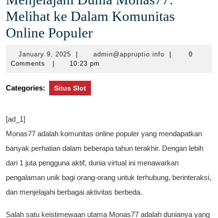
Melihat ke Dalam Komunitas
Online Populer
January
admin@appruptio
January 9, 2025
|
admin@appruptio.info
|
0
9,
Comments
|
10:23 pm
2025
Categories:
Situs Slot
[ad_1]
Monas77 adalah komunitas online populer yang mendapatkan
banyak perhatian dalam beberapa tahun terakhir. Dengan lebih
dari 1 juta pengguna aktif, dunia virtual ini menawarkan
pengalaman unik bagi orang-orang untuk terhubung, berinteraksi,
dan menjelajahi berbagai aktivitas berbeda.
Salah satu keistimewaan utama Monas77 adalah dunianya yang