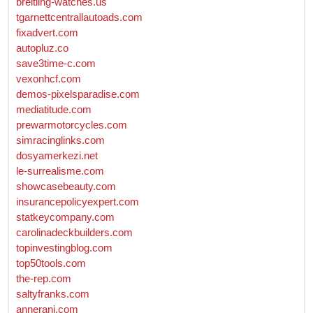
breitling-watches.us
tgarnettcentrallautoads.com
fixadvert.com
autopluz.co
save3time-c.com
vexonhcf.com
demos-pixelsparadise.com
mediatitude.com
prewarmotorcycles.com
simracinglinks.com
dosyamerkezi.net
le-surrealisme.com
showcasebeauty.com
insurancepolicyexpert.com
statkeycompany.com
carolinadeckbuilders.com
topinvestingblog.com
top50tools.com
the-rep.com
saltyfranks.com
annerani.com