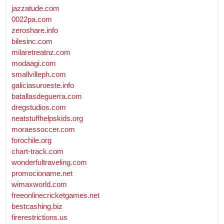
jazzatude.com
0022pa.com
zeroshare.info
bilesinc.com
milaretreatnz.com
modaagi.com
smallvilleph.com
galiciasuroeste.info
batallasdeguerra.com
dregstudios.com
neatstuffhelpskids.org
moraessoccer.com
forochile.org
chart-track.com
wonderfultraveling.com
promocioname.net
wimaxworld.com
freeonlinecricketgames.net
bestcashing.biz
firerestrictions.us