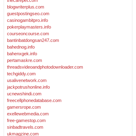
thecarepet.com
blogwriterplus.com
guestpostingseo.com
casinogambitpro.info
pokerplaymasters.info
courseoncourse.com
bantinbatdongsan247.com
bahednog.info
bahenxgek.info
pertamaskre.com
threadsvideoandphotodownloader.com
techgiddy.com
usalivenetwork.com
jackpotrushonline.info
ucnewshindi.com
freecellphonedatabase.com
gamersrope.com
exellewebmedia.com
free-gamestop.com
sinbadtravels.com
ukmagzine.com