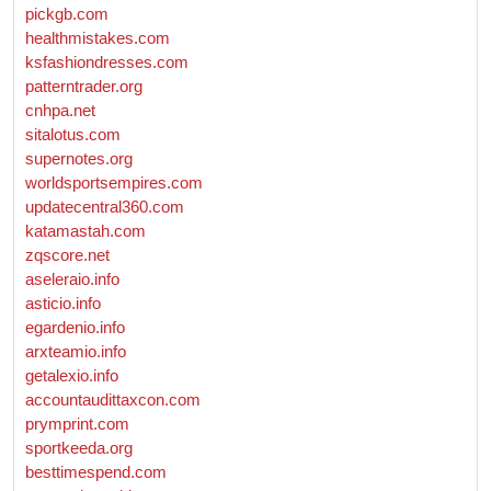
pickgb.com
healthmistakes.com
ksfashiondresses.com
patterntrader.org
cnhpa.net
sitalotus.com
supernotes.org
worldsportsempires.com
updatecentral360.com
katamastah.com
zqscore.net
aseleraio.info
asticio.info
egardenio.info
arxteamio.info
getalexio.info
accountaudittaxcon.com
prymprint.com
sportkeeda.org
besttimespend.com