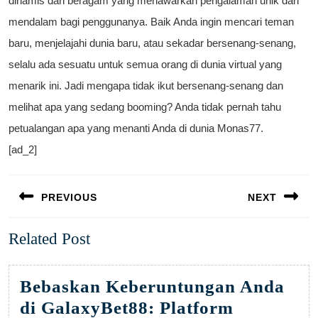
dinamis dan beragam yang menawarkan pengalaman unik dan
mendalam bagi penggunanya. Baik Anda ingin mencari teman
baru, menjelajahi dunia baru, atau sekadar bersenang-senang,
selalu ada sesuatu untuk semua orang di dunia virtual yang
menarik ini. Jadi mengapa tidak ikut bersenang-senang dan
melihat apa yang sedang booming? Anda tidak pernah tahu
petualangan apa yang menanti Anda di dunia Monas77.
[ad_2]
Post
PREVIOUS
NEXT
navigation
Previous
Next
Related Post
post:
post:
Bebaskan Keberuntungan Anda
di GalaxyBet88: Platform