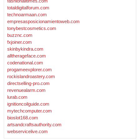
fashionalltimes.com
totaldigitalforum.com
technoarmaan.com
empresasposicionamientoweb.com
tonybestcosmetics.com
buzznc.com
fxjoiner.com
skinbykindra.com
alltherageface.com
codenational.com
progameexplorer.com
rockislandroastery.com
directselling-pro.com
revenuealarm.com
lurab.com
ignitioncoilguide.com
mytechcomputer.com
bioslot168.com
artsandcraftsauthority.com
webservicelive.com