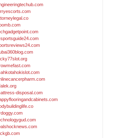
ngineeringtechub.com
erryescorts.com
ttorneylegal.co
oomb.com
echgadgetpoint.com
vsportsguide24.com
portsreviews24.com
ubai360blog.com
ucky77slot.org
rowmefast.com
ahkotahokislot.com
nlinecancerpharm.com
falek.org
attress-disposal.com
appyflooringandcabinets.com
odybuildinglife.co
rdoggy.com
echnologygud.com
ealshocknews.com
ickgb.com