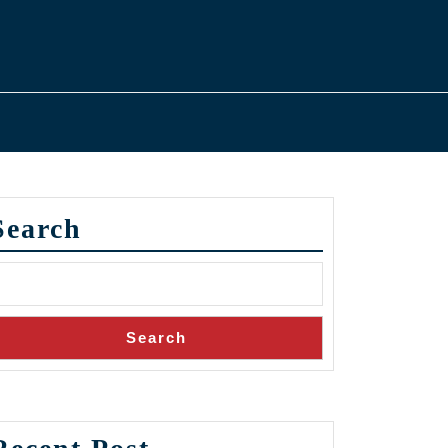
Search
Search