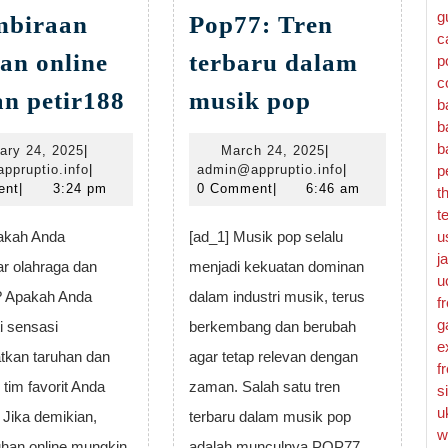
g
mbiraan
Pop77: Tren
c
an online
terbaru dalam
p
c
Temukan
Breaking
n petir188
musik pop
b
kegembiraan
Down
b
taruhan
Pop77:
b
January
March
ary 24, 2025
|
March 24, 2025
|
24,
admin@appruptio.info
24,
admin@apprupti
p
ppruptio.info
|
admin@appruptio.info
|
online
Tren
2025
2025
ent
|
3:24 pm
0 Comment
|
6:46 am
t
dengan
terbaru
t
u
[ad_1] Musik pop selalu
petir188
dalam
o
j
r olahraga dan
menjadi kekuatan dominan
musik
u
? Apakah Anda
dalam industri musik, terus
pop
f
g
i sensasi
berkembang dan berubah
e
kan taruhan dan
agar tetap relevan dengan
f
tim favorit Anda
zaman. Salah satu tren
s
u
 Jika demikian,
terbaru dalam musik pop
w
han online mungkin
adalah munculnya POP77,