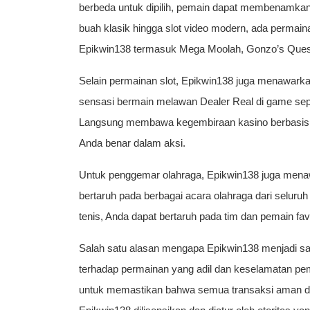
berbeda untuk dipilih, pemain dapat membenamkan 
buah klasik hingga slot video modern, ada permainan
Epikwin138 termasuk Mega Moolah, Gonzo’s Quest
Selain permainan slot, Epikwin138 juga menawark
sensasi bermain melawan Dealer Real di game sepe
Langsung membawa kegembiraan kasino berbasis d
Anda benar dalam aksi.
Untuk penggemar olahraga, Epikwin138 juga menaw
bertaruh pada berbagai acara olahraga dari seluru
tenis, Anda dapat bertaruh pada tim dan pemain fa
Salah satu alasan mengapa Epikwin138 menjadi sa
terhadap permainan yang adil dan keselamatan pem
untuk memastikan bahwa semua transaksi aman dan