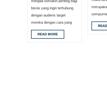
menjadi semakin penting bagi
merupaka
bisnis yang ingin terhubung
sempurna
dengan audiens target
mereka dengan cara yang
REA
READ
READ MORE
MORE