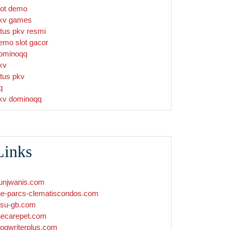
lot demo
kv games
itus pkv resmi
emo slot gacor
ominoqq
kv
itus pkv
q
kv dominoqq
Links
unjwanis.com
he-parcs-clematiscondos.com
usu-gb.com
hecarepet.com
logwriterplus.com