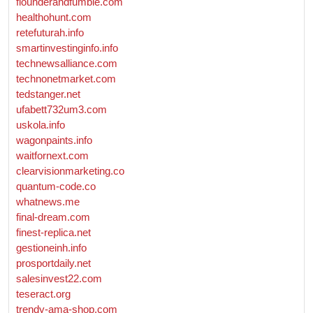
flounderandfumble.com
healthohunt.com
retefuturah.info
smartinvestinginfo.info
technewsalliance.com
technonetmarket.com
tedstanger.net
ufabett732um3.com
uskola.info
wagonpaints.info
waitfornext.com
clearvisionmarketing.co
quantum-code.co
whatnews.me
final-dream.com
finest-replica.net
gestioneinh.info
prosportdaily.net
salesinvest22.com
teseract.org
trendy-ama-shop.com