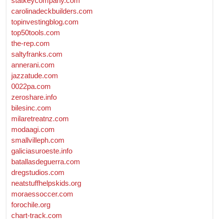
statkeycompany.com
carolinadeckbuilders.com
topinvestingblog.com
top50tools.com
the-rep.com
saltyfranks.com
annerani.com
jazzatude.com
0022pa.com
zeroshare.info
bilesinc.com
milaretreatnz.com
modaagi.com
smallvilleph.com
galiciasuroeste.info
batallasdeguerra.com
dregstudios.com
neatstuffhelpskids.org
moraessoccer.com
forochile.org
chart-track.com