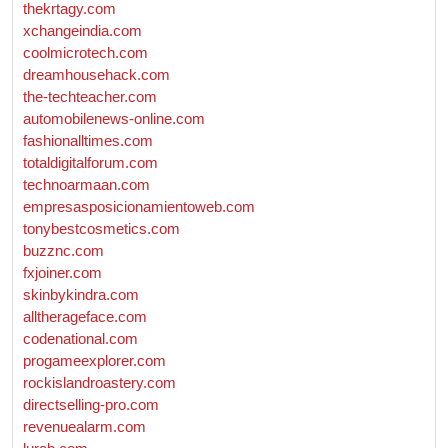
thekrtagy.com
xchangeindia.com
coolmicrotech.com
dreamhousehack.com
the-techteacher.com
automobilenews-online.com
fashionalltimes.com
totaldigitalforum.com
technoarmaan.com
empresasposicionamientoweb.com
tonybestcosmetics.com
buzznc.com
fxjoiner.com
skinbykindra.com
alltherageface.com
codenational.com
progameexplorer.com
rockislandroastery.com
directselling-pro.com
revenuealarm.com