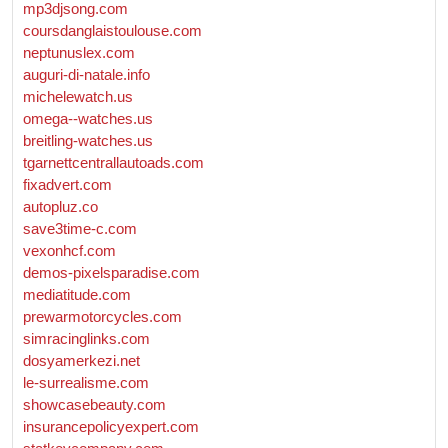
mp3djsong.com
coursdanglaistoulouse.com
neptunuslex.com
auguri-di-natale.info
michelewatch.us
omega--watches.us
breitling-watches.us
tgarnettcentrallautoads.com
fixadvert.com
autopluz.co
save3time-c.com
vexonhcf.com
demos-pixelsparadise.com
mediatitude.com
prewarmotorcycles.com
simracinglinks.com
dosyamerkezi.net
le-surrealisme.com
showcasebeauty.com
insurancepolicyexpert.com