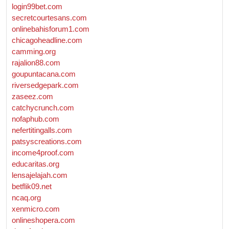
login99bet.com
secretcourtesans.com
onlinebahisforum1.com
chicagoheadline.com
camming.org
rajalion88.com
goupuntacana.com
riversedgepark.com
zaseez.com
catchycrunch.com
nofaphub.com
nefertitingalls.com
patsyscreations.com
income4proof.com
educaritas.org
lensajelajah.com
betflik09.net
ncaq.org
xenmicro.com
onlineshopera.com