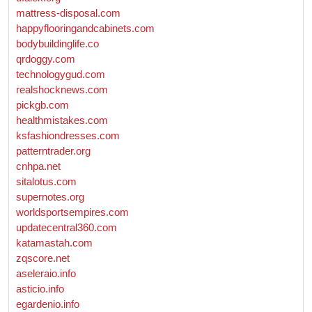
mattress-disposal.com
happyflooringandcabinets.com
bodybuildinglife.co
qrdoggy.com
technologygud.com
realshocknews.com
pickgb.com
healthmistakes.com
ksfashiondresses.com
patterntrader.org
cnhpa.net
sitalotus.com
supernotes.org
worldsportsempires.com
updatecentral360.com
katamastah.com
zqscore.net
aseleraio.info
asticio.info
egardenio.info