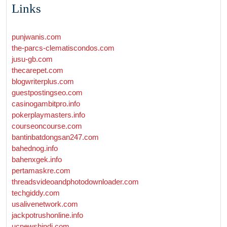
Links
punjwanis.com
the-parcs-clematiscondos.com
jusu-gb.com
thecarepet.com
blogwriterplus.com
guestpostingseo.com
casinogambitpro.info
pokerplaymasters.info
courseoncourse.com
bantinbatdongsan247.com
bahednog.info
bahenxgek.info
pertamaskre.com
threadsvideoandphotodownloader.com
techgiddy.com
usalivenetwork.com
jackpotrushonline.info
ucnewshindi.com