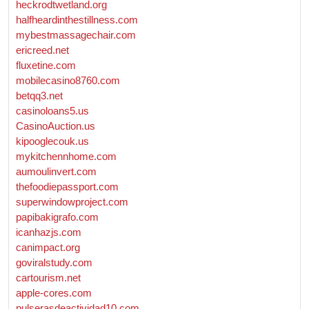
heckrodtwetland.org
halfheardinthestillness.com
mybestmassagechair.com
ericreed.net
fluxetine.com
mobilecasino8760.com
betqq3.net
casinoloans5.us
CasinoAuction.us
kipooglecouk.us
mykitchennhome.com
aumoulinvert.com
thefoodiepassport.com
superwindowproject.com
papibakigrafo.com
icanhazjs.com
canimpact.org
goviralstudy.com
cartourism.net
apple-cores.com
pulserasdeactividad10.com