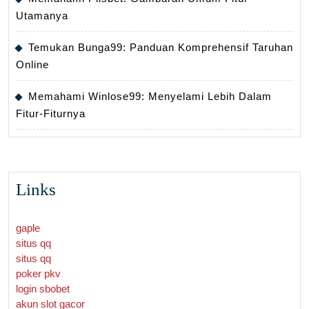
Utamanya
Temukan Bunga99: Panduan Komprehensif Taruhan
Online
Memahami Winlose99: Menyelami Lebih Dalam
Fitur-Fiturnya
Links
gaple
situs qq
situs qq
poker pkv
login sbobet
akun slot gacor