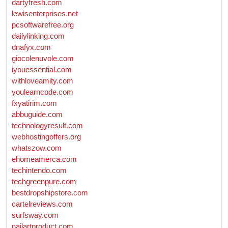
dartyfresh.com
lewisenterprises.net
pcsoftwarefree.org
dailylinking.com
dnafyx.com
giocolenuvole.com
iyouessential.com
withloveamity.com
youlearncode.com
fxyatirim.com
abbuguide.com
technologyresult.com
webhostingoffers.org
whatszow.com
ehomeamerca.com
techintendo.com
techgreenpure.com
bestdropshipstore.com
cartelreviews.com
surfsway.com
nailartproduct.com