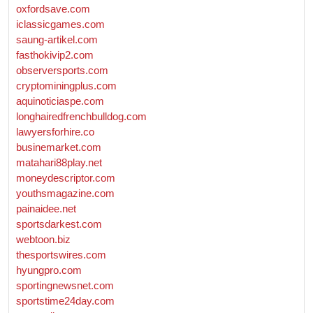
oxfordsave.com
iclassicgames.com
saung-artikel.com
fasthokivip2.com
observersports.com
cryptominingplus.com
aquinoticiaspe.com
longhairedfrenchbulldog.com
lawyersforhire.co
businemarket.com
matahari88play.net
moneydescriptor.com
youthsmagazine.com
painaidee.net
sportsdarkest.com
webtoon.biz
thesportswires.com
hyungpro.com
sportingnewsnet.com
sportstime24day.com