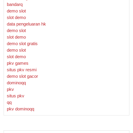
bandarq
demo slot
slot demo
data pengeluaran hk
demo slot
slot demo
demo slot gratis
demo slot
slot demo
pkv games
situs pkv resmi
demo slot gacor
dominoqq
pkv
situs pkv
qq
pkv dominoqq