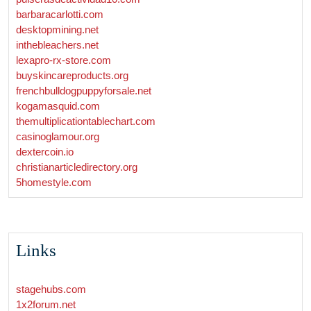
barbaracarlotti.com
desktopmining.net
inthebleachers.net
lexapro-rx-store.com
buyskincareproducts.org
frenchbulldogpuppyforsale.net
kogamasquid.com
themultiplicationtablechart.com
casinoglamour.org
dextercoin.io
christianarticledirectory.org
5homestyle.com
Links
stagehubs.com
1x2forum.net