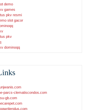
lot demo
kv games
itus pkv resmi
emo slot gacor
ominoqq
kv
itus pkv
q
kv dominoqq
Links
unjwanis.com
he-parcs-clematiscondos.com
usu-gb.com
hecarepet.com
logwriterplus.com