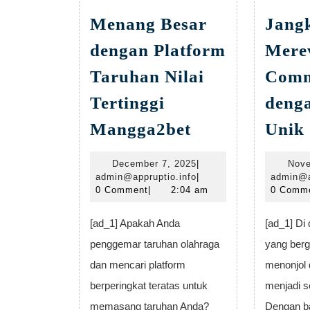
Menang Besar
Jang
dengan Platform
Merev
Taruhan Nilai
Comm
Tertinggi
deng
Menang
Mangga2bet
Unik
Besar
dengan
December
December 7, 2025
|
Nove
admin@appruptio.info
7,
admin@appruptio.info
|
admin@a
Platform
2025
0 Comment
|
2:04 am
0 Comm
Taruhan
[ad_1] Apakah Anda
[ad_1] Di dunia e-commerce
Nilai
penggemar taruhan olahraga
yang berg
Tertinggi
dan mencari platform
menonjol d
Mangga2bet
berperingkat teratas untuk
menjadi s
memasang taruhan Anda?
Dengan b