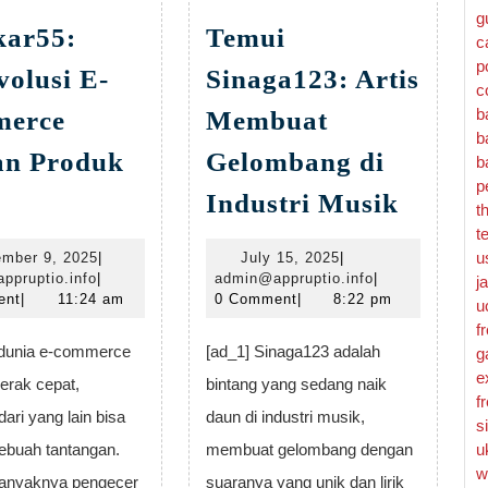
g
kar55:
Temui
c
p
olusi E-
Sinaga123: Artis
c
b
erce
Membuat
b
an Produk
Gelombang di
b
p
Jangkar55:
Temui
Industri Musik
t
Merevolusi
Sinaga
t
E-
Artis
u
November
July
mber 9, 2025
|
July 15, 2025
|
admin@appruptio.info
9,
15,
admin@apprupti
ppruptio.info
|
admin@appruptio.info
|
j
Commerce
Membu
2025
2025
ent
|
11:24 am
0 Comment
|
8:22 pm
u
dengan
Gelom
f
[ad_1] Sinaga123 adalah
Produk
di
g
e
erak cepat,
bintang yang sedang naik
Unik
Indust
f
ari yang lain bisa
daun di industri musik,
Musik
s
u
ebuah tantangan.
membuat gelombang dengan
w
anyaknya pengecer
suaranya yang unik dan lirik