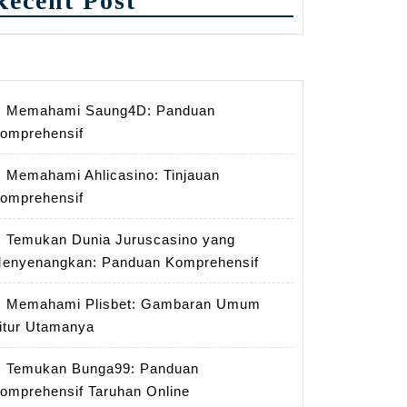
Recent Post
Memahami Saung4D: Panduan
omprehensif
Memahami Ahlicasino: Tinjauan
omprehensif
Temukan Dunia Juruscasino yang
enyenangkan: Panduan Komprehensif
Memahami Plisbet: Gambaran Umum
itur Utamanya
Temukan Bunga99: Panduan
omprehensif Taruhan Online