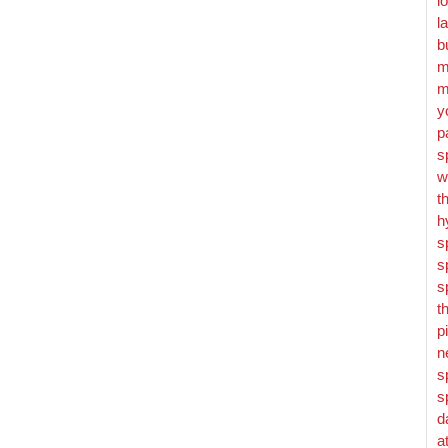
l
l
b
m
m
y
p
s
w
t
h
s
s
s
t
p
n
s
s
d
a