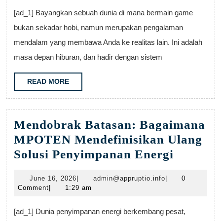
yang
[ad_1] Bayangkan sebuah dunia di mana bermain game
belum
bukan sekadar hobi, namun merupakan pengalaman
pernah
mendalam yang membawa Anda ke realitas lain. Ini adalah
ada
masa depan hiburan, dan hadir dengan sistem
sebelumnya
READ
READ MORE
dengan
MORE
GBO5000:
Masa
Mendobrak Batasan: Bagaimana
Depan
MPOTEN Mendefinisikan Ulang
Hiburan
Mendob
Solusi Penyimpanan Energi
Batasan
June
admin@appruptio
June 16, 2026
|
admin@appruptio.info
|
0
Bagaim
16,
Comment
|
1:29 am
MPOTE
2026
Mendefi
[ad_1] Dunia penyimpanan energi berkembang pesat,