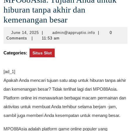
hiburan tanpa akhir dan
kemenangan besar
June
admin@appruptio.i
June 14, 2025
|
admin@appruptio.info
|
0
14,
Comments
|
11:53 am
2025
Categories:
Situs Slot
[ad_1]
Apakah Anda mencari tujuan satu atap untuk hiburan tanpa akhir
dan kemenangan besar? Tidak terlihat lagi dari MPO88Asia.
Platform online ini menawarkan berbagai macam permainan dan
aktivitas untuk membuat Anda terhibur selama berjam -jam,
sambil juga memberi Anda kesempatan untuk menang besar.
MPO88Asia adalah platform game online populer yang