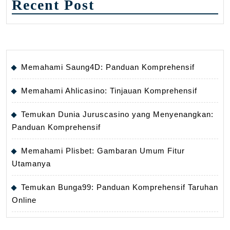
Recent Post
Memahami Saung4D: Panduan Komprehensif
Memahami Ahlicasino: Tinjauan Komprehensif
Temukan Dunia Juruscasino yang Menyenangkan:
Panduan Komprehensif
Memahami Plisbet: Gambaran Umum Fitur
Utamanya
Temukan Bunga99: Panduan Komprehensif Taruhan
Online