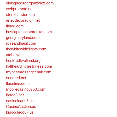
elblogdeoscargonzalez.com
webpromote.net
steroids-store.co
arteydecoracion.net
fithog.com
bestlaptopbestmonitor.com
georginaryland.com
roseandbasil.com
thewhitewhitelights.com
atdhe.ws
heckrodtwetland.org
halfheardinthestillness.com
mybestmassagechair.com
ericreed.net
fluxetine.com
mobilecasino8760.com
betqq3.net
casinoloans5.us
CasinoAuction.us
kipooglecouk.us