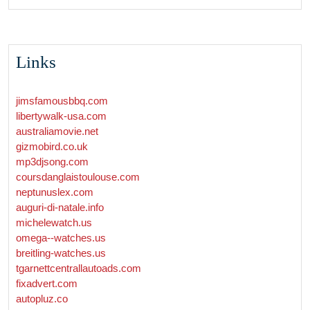
Links
jimsfamousbbq.com
libertywalk-usa.com
australiamovie.net
gizmobird.co.uk
mp3djsong.com
coursdanglaistoulouse.com
neptunuslex.com
auguri-di-natale.info
michelewatch.us
omega--watches.us
breitling-watches.us
tgarnettcentrallautoads.com
fixadvert.com
autopluz.co