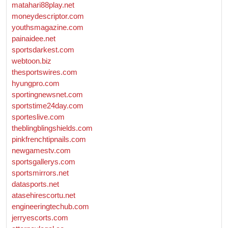
matahari88play.net
moneydescriptor.com
youthsmagazine.com
painaidee.net
sportsdarkest.com
webtoon.biz
thesportswires.com
hyungpro.com
sportingnewsnet.com
sportstime24day.com
sporteslive.com
theblingblingshields.com
pinkfrenchtipnails.com
newgamestv.com
sportsgallerys.com
sportsmirrors.net
datasports.net
atasehirescortu.net
engineeringtechub.com
jerryescorts.com