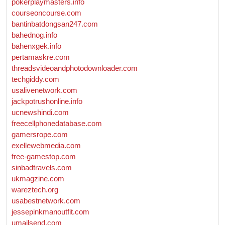
pokerplaymasters.info
courseoncourse.com
bantinbatdongsan247.com
bahednog.info
bahenxgek.info
pertamaskre.com
threadsvideoandphotodownloader.com
techgiddy.com
usalivenetwork.com
jackpotrushonline.info
ucnewshindi.com
freecellphonedatabase.com
gamersrope.com
exellewebmedia.com
free-gamestop.com
sinbadtravels.com
ukmagzine.com
wareztech.org
usabestnetwork.com
jessepinkmanoutfit.com
umailsend.com