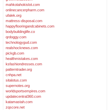
mahkotahokislot.com
onlinecancerpharm.com
ufalek.org
mattress-disposal.com
happyflooringandcabinets.com
bodybuildinglife.co
qrdoggy.com
technologygud.com
realshocknews.com
pickgb.com
healthmistakes.com
ksfashiondresses.com
patterntrader.org
cnhpa.net
sitalotus.com
supernotes.org
worldsportsempires.com
updatecentral360.com
katamastah.com
zqscore.net