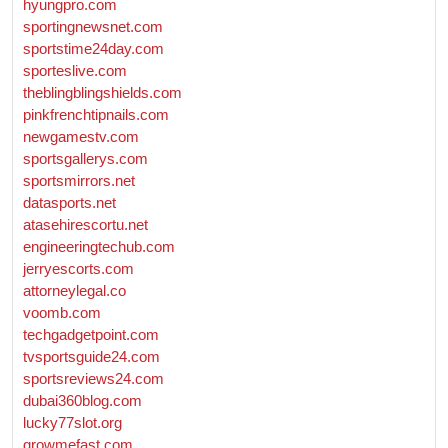
hyungpro.com
sportingnewsnet.com
sportstime24day.com
sporteslive.com
theblingblingshields.com
pinkfrenchtipnails.com
newgamestv.com
sportsgallerys.com
sportsmirrors.net
datasports.net
atasehirescortu.net
engineeringtechub.com
jerryescorts.com
attorneylegal.co
voomb.com
techgadgetpoint.com
tvsportsguide24.com
sportsreviews24.com
dubai360blog.com
lucky77slot.org
growmefast.com