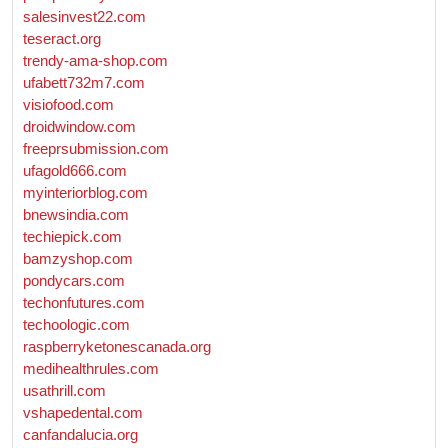
salesinvest22.com
teseract.org
trendy-ama-shop.com
ufabett732m7.com
visiofood.com
droidwindow.com
freeprsubmission.com
ufagold666.com
myinteriorblog.com
bnewsindia.com
techiepick.com
bamzyshop.com
pondycars.com
techonfutures.com
techoologic.com
raspberryketonescanada.org
medihealthrules.com
usathrill.com
vshapedental.com
canfandalucia.org