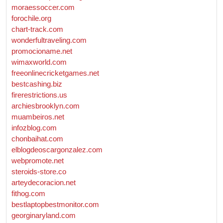
moraessoccer.com
forochile.org
chart-track.com
wonderfultraveling.com
promocioname.net
wimaxworld.com
freeonlinecricketgames.net
bestcashing.biz
firerestrictions.us
archiesbrooklyn.com
muambeiros.net
infozblog.com
chonbaihat.com
elblogdeoscargonzalez.com
webpromote.net
steroids-store.co
arteydecoracion.net
fithog.com
bestlaptopbestmonitor.com
georginaryland.com