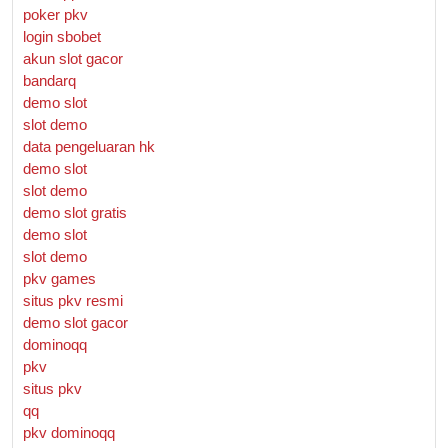
poker pkv
login sbobet
akun slot gacor
bandarq
demo slot
slot demo
data pengeluaran hk
demo slot
slot demo
demo slot gratis
demo slot
slot demo
pkv games
situs pkv resmi
demo slot gacor
dominoqq
pkv
situs pkv
qq
pkv dominoqq