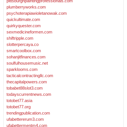
pittsburghpaintingprofessionals.com
plumberryworks.com
psychoterapiawioletanowak.com
quickultimate.com
quirkyquester.com
sexmedicineformen.com
shiftripple.com
slotterpercaya.co
smartcoolbox.com
sohanjitfinances.com
soulfulhousemusic.net
sparklooms.com
tacticalcontractingllc.com
thecapitalpowers.com
tobabet88slot3.com
todayscurrentnews.com
totobet77.asia
totobet77.org
trendingpublication.com
ufabettererum3.com
ufabettermentm4.com