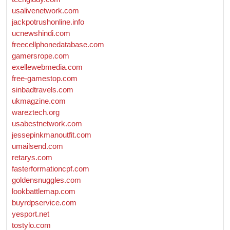
usalivenetwork.com
jackpotrushonline.info
ucnewshindi.com
freecellphonedatabase.com
gamersrope.com
exellewebmedia.com
free-gamestop.com
sinbadtravels.com
ukmagzine.com
wareztech.org
usabestnetwork.com
jessepinkmanoutfit.com
umailsend.com
retarys.com
fasterformationcpf.com
goldensnuggles.com
lookbattlemap.com
buyrdpservice.com
yesport.net
tostylo.com