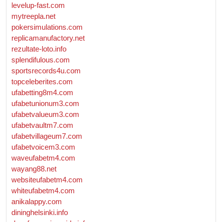
levelup-fast.com
mytreepla.net
pokersimulations.com
replicamanufactory.net
rezultate-loto.info
splendifulous.com
sportsrecords4u.com
topceleberites.com
ufabetting8m4.com
ufabetunionum3.com
ufabetvalueum3.com
ufabetvaultm7.com
ufabetvillageum7.com
ufabetvoicem3.com
waveufabetm4.com
wayang88.net
websiteufabetm4.com
whiteufabetm4.com
anikalappy.com
dininghelsinki.info