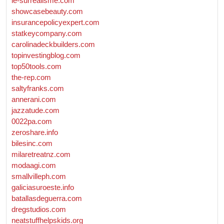
le-surrealisme.com
showcasebeauty.com
insurancepolicyexpert.com
statkeycompany.com
carolinadeckbuilders.com
topinvestingblog.com
top50tools.com
the-rep.com
saltyfranks.com
annerani.com
jazzatude.com
0022pa.com
zeroshare.info
bilesinc.com
milaretreatnz.com
modaagi.com
smallvilleph.com
galiciasuroeste.info
batallasdeguerra.com
dregstudios.com
neatstuffhelpskids.org