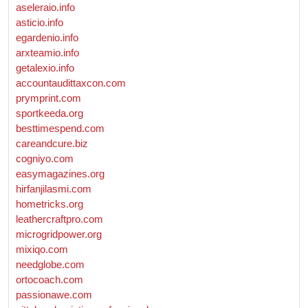
aseleraio.info
asticio.info
egardenio.info
arxteamio.info
getalexio.info
accountaudittaxcon.com
prymprint.com
sportkeeda.org
besttimespend.com
careandcure.biz
cogniyo.com
easymagazines.org
hirfanjilasmi.com
hometricks.org
leathercraftpro.com
microgridpower.org
mixiqo.com
needglobe.com
ortocoach.com
passionawe.com