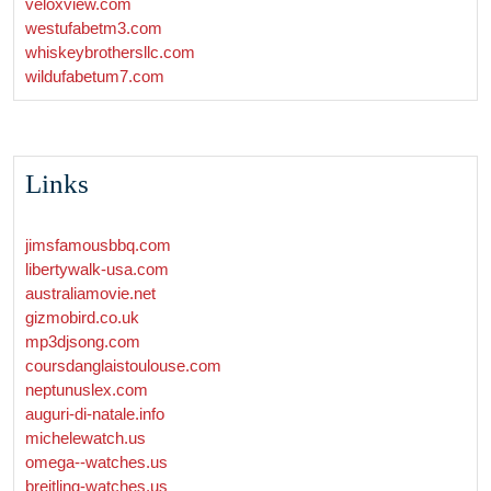
veloxview.com
westufabetm3.com
whiskeybrothersllc.com
wildufabetum7.com
Links
jimsfamousbbq.com
libertywalk-usa.com
australiamovie.net
gizmobird.co.uk
mp3djsong.com
coursdanglaistoulouse.com
neptunuslex.com
auguri-di-natale.info
michelewatch.us
omega--watches.us
breitling-watches.us