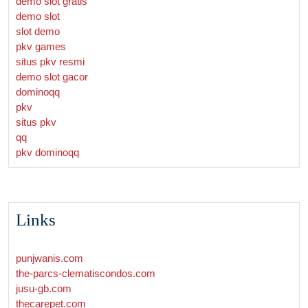
demo slot gratis
demo slot
slot demo
pkv games
situs pkv resmi
demo slot gacor
dominoqq
pkv
situs pkv
qq
pkv dominoqq
Links
punjwanis.com
the-parcs-clematiscondos.com
jusu-gb.com
thecarepet.com