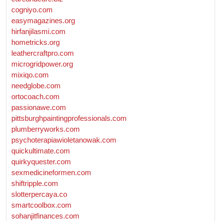
cogniyo.com
easymagazines.org
hirfanjilasmi.com
hometricks.org
leathercraftpro.com
microgridpower.org
mixiqo.com
needglobe.com
ortocoach.com
passionawe.com
pittsburghpaintingprofessionals.com
plumberryworks.com
psychoterapiawioletanowak.com
quickultimate.com
quirkyquester.com
sexmedicineformen.com
shiftripple.com
slotterpercaya.co
smartcoolbox.com
sohanjitfinances.com