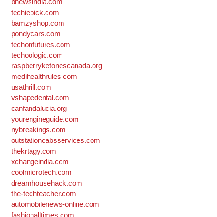
bnewsindia.com
techiepick.com
bamzyshop.com
pondycars.com
techonfutures.com
techoologic.com
raspberryketonescanada.org
medihealthrules.com
usathrill.com
vshapedental.com
canfandalucia.org
yourengineguide.com
nybreakings.com
outstationcabsservices.com
thekrtagy.com
xchangeindia.com
coolmicrotech.com
dreamhousehack.com
the-techteacher.com
automobilenews-online.com
fashionalltimes.com