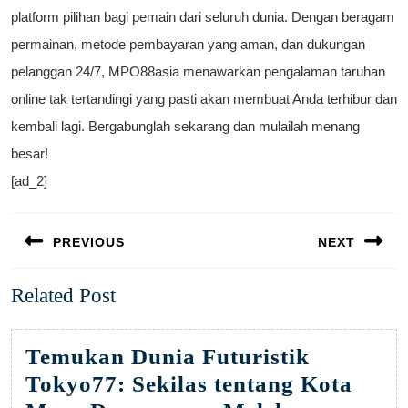
platform pilihan bagi pemain dari seluruh dunia. Dengan beragam
permainan, metode pembayaran yang aman, dan dukungan
pelanggan 24/7, MPO88asia menawarkan pengalaman taruhan
online tak tertandingi yang pasti akan membuat Anda terhibur dan
kembali lagi. Bergabunglah sekarang dan mulailah menang
besar!
[ad_2]
Post
PREVIOUS
NEXT
navigation
Previous
Next
Related Post
post:
post:
Temukan Dunia Futuristik
Tokyo77: Sekilas tentang Kota