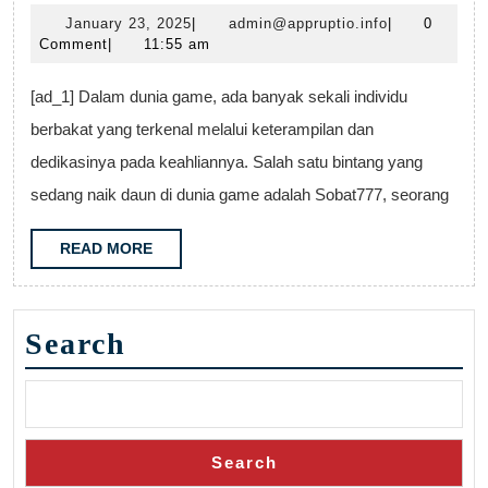
Bintang
ini
January
admin@apprup
January 23, 2025
|
admin@appruptio.info
|
0
Baru
23,
Comment
|
11:55 am
Dunia
2025
Game:
[ad_1] Dalam dunia game, ada banyak sekali individu
Sobat777
berbakat yang terkenal melalui keterampilan dan
dedikasinya pada keahliannya. Salah satu bintang yang
sedang naik daun di dunia game adalah Sobat777, seorang
READ
READ MORE
MORE
Search
Search