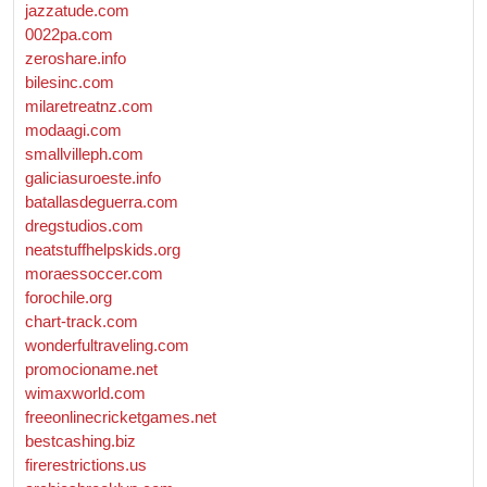
jazzatude.com
0022pa.com
zeroshare.info
bilesinc.com
milaretreatnz.com
modaagi.com
smallvilleph.com
galiciasuroeste.info
batallasdeguerra.com
dregstudios.com
neatstuffhelpskids.org
moraessoccer.com
forochile.org
chart-track.com
wonderfultraveling.com
promocioname.net
wimaxworld.com
freeonlinecricketgames.net
bestcashing.biz
firerestrictions.us