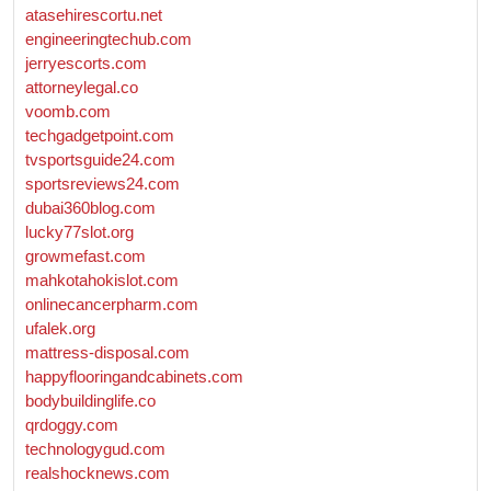
atasehirescortu.net
engineeringtechub.com
jerryescorts.com
attorneylegal.co
voomb.com
techgadgetpoint.com
tvsportsguide24.com
sportsreviews24.com
dubai360blog.com
lucky77slot.org
growmefast.com
mahkotahokislot.com
onlinecancerpharm.com
ufalek.org
mattress-disposal.com
happyflooringandcabinets.com
bodybuildinglife.co
qrdoggy.com
technologygud.com
realshocknews.com