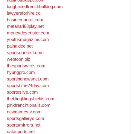
longhairedfrenchbulldog.com
lawyersforhire.co
businemarket.com
matahari88play.net
moneydescriptor.com
youthsmagazine.com
painaidee.net
sportsdarkest.com
webtoon.biz
thesportswires.com
hyungpro.com
sportingnewsnet.com
sportstime24day.com
sporteslive.com
theblingblingshields.com
pinkfrenchtipnails.com
newgamestv.com
sportsgallerys.com
sportsmirrors.net
datasports.net