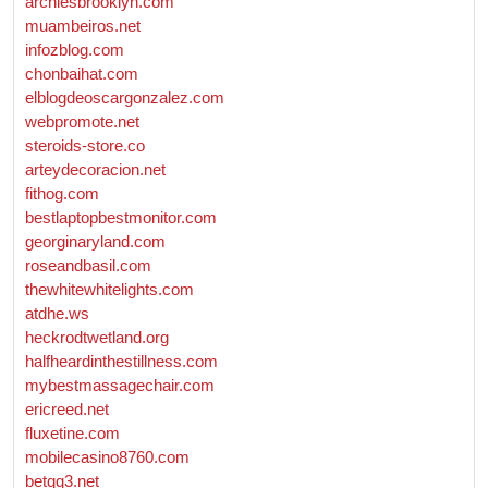
archiesbrooklyn.com
muambeiros.net
infozblog.com
chonbaihat.com
elblogdeoscargonzalez.com
webpromote.net
steroids-store.co
arteydecoracion.net
fithog.com
bestlaptopbestmonitor.com
georginaryland.com
roseandbasil.com
thewhitewhitelights.com
atdhe.ws
heckrodtwetland.org
halfheardinthestillness.com
mybestmassagechair.com
ericreed.net
fluxetine.com
mobilecasino8760.com
betqq3.net