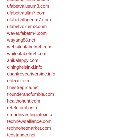
ufabetvalueum3.com
ufabetvaultm7.com
ufabetvillageum7.com
ufabetvoicem3.com
waveufabetm4.com
wayang88.net
websiteufabetm4.com
whiteufabetm4.com
anikalappy.com
dininghelsinki.info
duanfrescariverside.info
etilerx.com
finestreplica.net
flounderandfumble.com
healthohunt.com
retefuturah.info
smartinvestinginfo.info
technewsalliance.com
technonetmarket.com
tedstanger.net