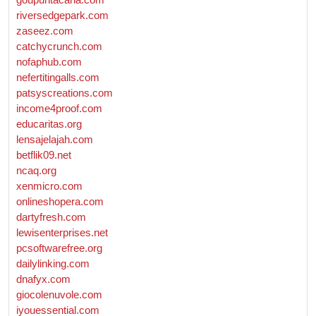
riversedgepark.com
zaseez.com
catchycrunch.com
nofaphub.com
nefertitingalls.com
patsyscreations.com
income4proof.com
educaritas.org
lensajelajah.com
betflik09.net
ncaq.org
xenmicro.com
onlineshopera.com
dartyfresh.com
lewisenterprises.net
pcsoftwarefree.org
dailylinking.com
dnafyx.com
giocolenuvole.com
iyouessential.com