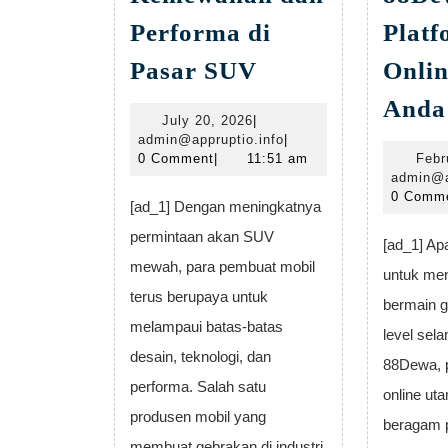
Performa di
Plat
Jaguar33:
Pasar SUV
Onli
Mendefinisikan
Anda
Ulang
July
July 20, 2026
|
20,
admin@appruptio.info
admin@appruptio.info
|
Kemewahan
2026
0 Comment
|
11:51 am
Febr
dan
admin@a
0 Comm
[ad_1] Dengan meningkatnya
Performa
permintaan akan SUV
di
[ad_1] Apakah Anda siap
mewah, para pembuat mobil
Pasar
untuk me
terus berupaya untuk
SUV
bermain g
melampaui batas-batas
level sel
desain, teknologi, dan
88Dewa, 
performa. Salah satu
online ut
produsen mobil yang
beragam p
membuat gebrakan di industri