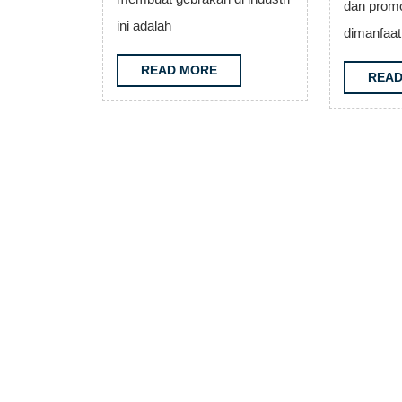
dan promo
ini adalah
dimanfaat
READ
READ MORE
REA
MORE