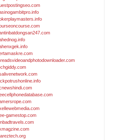
uestpostingseo.com
o.info
asinogambitpro.info
okerplaymasters.info
ourseoncourse.com
antinbatdongsan247.com
ahednog.info
ahenxgek.info
ertamaskre.com
hreadsvideoandphotodownloader.com
echgiddy.com
salivenetwork.com
ackpotrushonline.info
cnewshindi.com
reecellphonedatabase.com
amersrope.com
xellewebmedia.com
ree-gamestop.com
inbadtravels.com
kmagzine.com
areztech.org