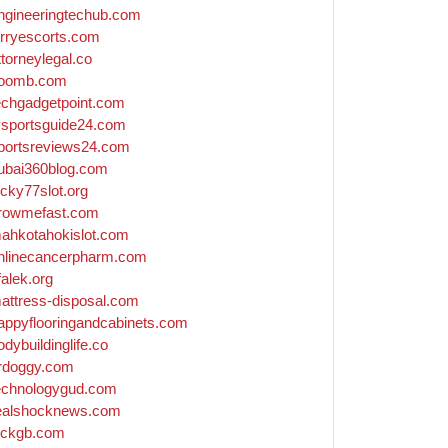
ngineeringtechub.com
erryescorts.com
ttorneylegal.co
oomb.com
echgadgetpoint.com
vsportsguide24.com
portsreviews24.com
ubai360blog.com
ucky77slot.org
rowmefast.com
ahkotahokislot.com
nlinecancerpharm.com
falek.org
attress-disposal.com
appyflooringandcabinets.com
odybuildinglife.co
rdoggy.com
echnologygud.com
ealshocknews.com
ickgb.com