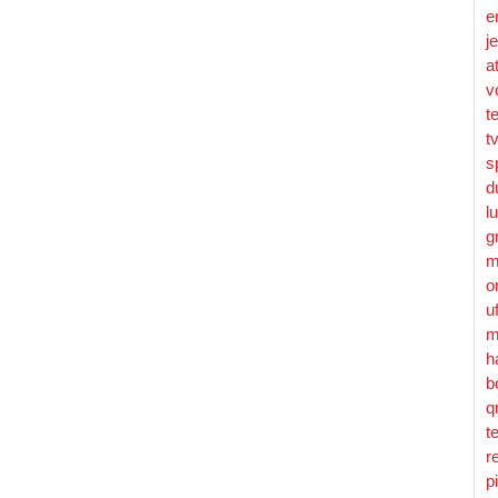
e
j
a
v
t
t
s
d
l
g
m
o
u
m
h
b
q
t
r
p