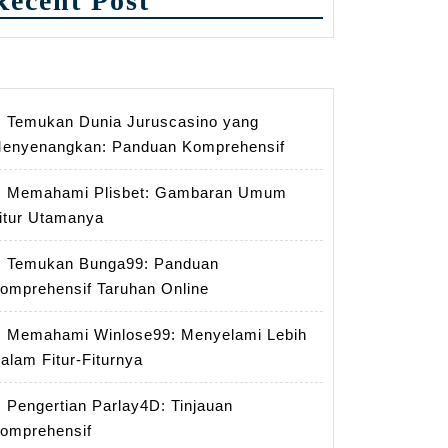
Recent Post
Temukan Dunia Juruscasino yang
enyenangkan: Panduan Komprehensif
Memahami Plisbet: Gambaran Umum
itur Utamanya
Temukan Bunga99: Panduan
omprehensif Taruhan Online
Memahami Winlose99: Menyelami Lebih
alam Fitur-Fiturnya
Pengertian Parlay4D: Tinjauan
omprehensif