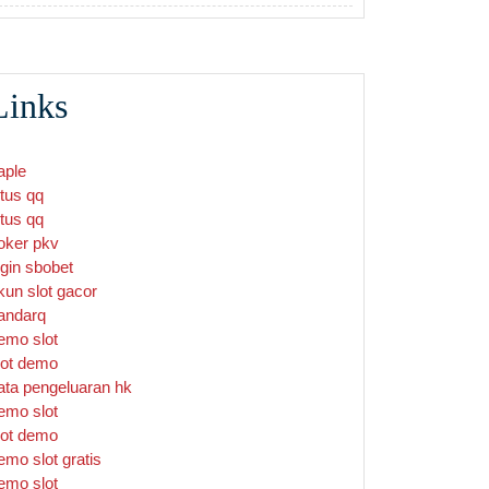
Links
aple
itus qq
itus qq
oker pkv
ogin sbobet
kun slot gacor
andarq
emo slot
lot demo
ata pengeluaran hk
emo slot
lot demo
emo slot gratis
emo slot