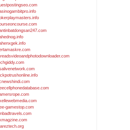
uestpostingseo.com
d:
asinogambitpro.info
ptio.info
okerplaymasters.info
n
ourseoncourse.com
hensif
antinbatdongsan247.com
ahednog.info
ahenxgek.info
ertamaskre.com
hreadsvideoandphotodownloader.com
echgiddy.com
salivenetwork.com
ackpotrushonline.info
cnewshindi.com
reecellphonedatabase.com
amersrope.com
xellewebmedia.com
ree-gamestop.com
inbadtravels.com
kmagzine.com
areztech.org