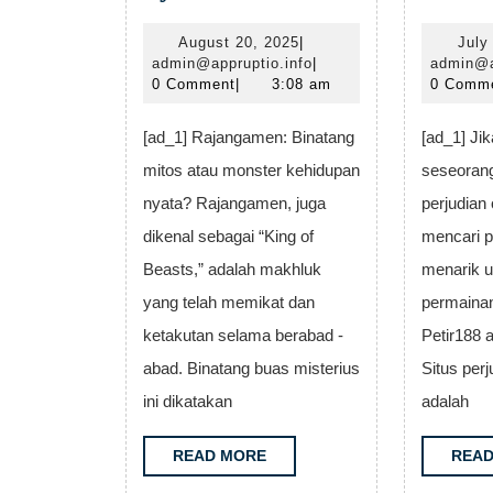
Binatang
mitos
August
August 20, 2025
|
July
20,
admin@appruptio.info
admin@appruptio.info
|
admin@a
atau
2025
0 Comment
|
3:08 am
0 Comm
monster
[ad_1] Rajangamen: Binatang
[ad_1] Jika Anda adalah
kehidupan
mitos atau monster kehidupan
seseoran
nyata?
nyata? Rajangamen, juga
perjudian 
dikenal sebagai “King of
mencari p
Beasts,” adalah makhluk
menarik 
yang telah memikat dan
permainan
ketakutan selama berabad -
Petir188 
abad. Binatang buas misterius
Situs perj
ini dikatakan
adalah
READ
READ MORE
REA
MORE