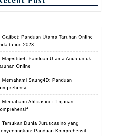
Recent Post
Gajibet: Panduan Utama Taruhan Online
ada tahun 2023
Majestibet: Panduan Utama Anda untuk
aruhan Online
Memahami Saung4D: Panduan
omprehensif
Memahami Ahlicasino: Tinjauan
omprehensif
Temukan Dunia Juruscasino yang
enyenangkan: Panduan Komprehensif