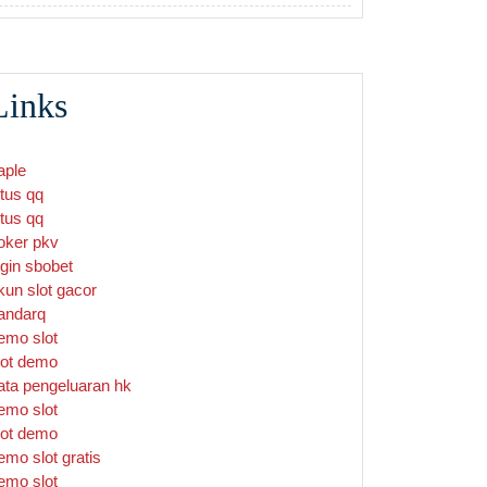
Links
aple
itus qq
itus qq
oker pkv
ogin sbobet
kun slot gacor
andarq
emo slot
lot demo
ata pengeluaran hk
emo slot
lot demo
emo slot gratis
emo slot