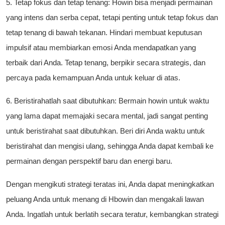
5. Tetap fokus dan tetap tenang: Howin bisa menjadi permainan
yang intens dan serba cepat, tetapi penting untuk tetap fokus dan
tetap tenang di bawah tekanan. Hindari membuat keputusan
impulsif atau membiarkan emosi Anda mendapatkan yang
terbaik dari Anda. Tetap tenang, berpikir secara strategis, dan
percaya pada kemampuan Anda untuk keluar di atas.
6. Beristirahatlah saat dibutuhkan: Bermain howin untuk waktu
yang lama dapat memajaki secara mental, jadi sangat penting
untuk beristirahat saat dibutuhkan. Beri diri Anda waktu untuk
beristirahat dan mengisi ulang, sehingga Anda dapat kembali ke
permainan dengan perspektif baru dan energi baru.
Dengan mengikuti strategi teratas ini, Anda dapat meningkatkan
peluang Anda untuk menang di Hbowin dan mengakali lawan
Anda. Ingatlah untuk berlatih secara teratur, kembangkan strategi