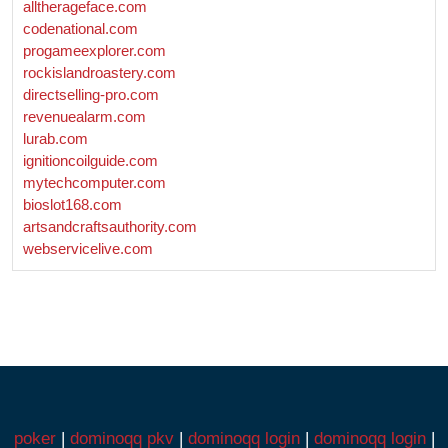
alltherageface.com
codenational.com
progameexplorer.com
rockislandroastery.com
directselling-pro.com
revenuealarm.com
lurab.com
ignitioncoilguide.com
mytechcomputer.com
bioslot168.com
artsandcraftsauthority.com
webservicelive.com
poker
|
dominoqq pkv
|
dominoqq login
|
dominoqq login
|