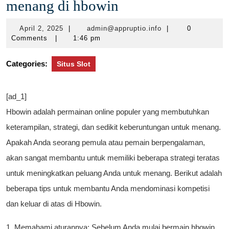
menang di hbowin
April
admin@appruptio.in
April 2, 2025
|
admin@appruptio.info
|
0
2,
Comments
|
1:46 pm
2025
Categories:
Situs Slot
[ad_1]
Hbowin adalah permainan online populer yang membutuhkan
keterampilan, strategi, dan sedikit keberuntungan untuk menang.
Apakah Anda seorang pemula atau pemain berpengalaman,
akan sangat membantu untuk memiliki beberapa strategi teratas
untuk meningkatkan peluang Anda untuk menang. Berikut adalah
beberapa tips untuk membantu Anda mendominasi kompetisi
dan keluar di atas di Hbowin.
1. Memahami aturannya: Sebelum Anda mulai bermain hbowin,