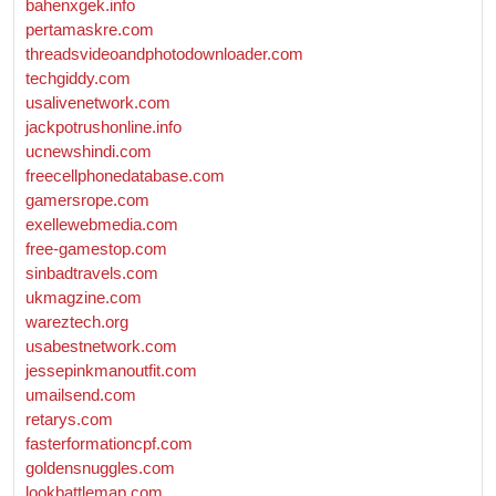
bahenxgek.info
pertamaskre.com
threadsvideoandphotodownloader.com
techgiddy.com
usalivenetwork.com
jackpotrushonline.info
ucnewshindi.com
freecellphonedatabase.com
gamersrope.com
exellewebmedia.com
free-gamestop.com
sinbadtravels.com
ukmagzine.com
wareztech.org
usabestnetwork.com
jessepinkmanoutfit.com
umailsend.com
retarys.com
fasterformationcpf.com
goldensnuggles.com
lookbattlemap.com