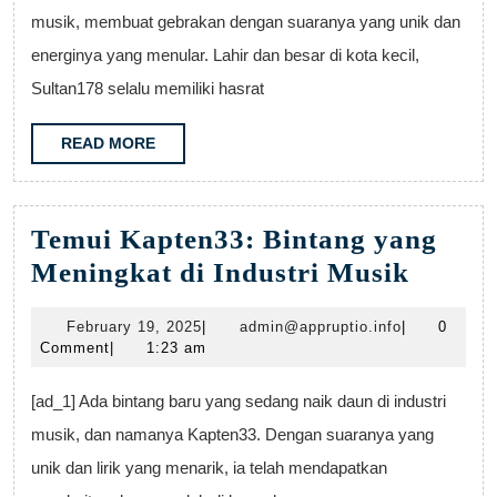
Musik
musik, membuat gebrakan dengan suaranya yang unik dan
energinya yang menular. Lahir dan besar di kota kecil,
Sultan178 selalu memiliki hasrat
READ
READ MORE
MORE
Temui Kapten33: Bintang yang
Temui
Meningkat di Industri Musik
Kapte
February
admin@appru
February 19, 2025
|
admin@appruptio.info
|
0
Bintan
19,
Comment
|
1:23 am
yang
2025
Menin
[ad_1] Ada bintang baru yang sedang naik daun di industri
di
musik, dan namanya Kapten33. Dengan suaranya yang
Indust
unik dan lirik yang menarik, ia telah mendapatkan