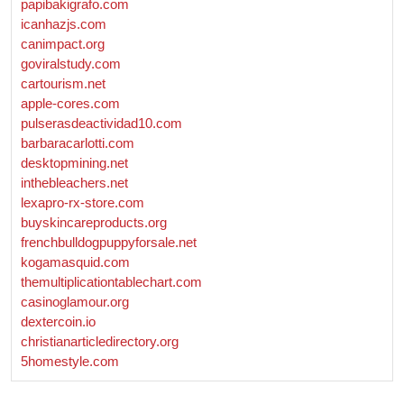
papibakigrafo.com
icanhazjs.com
canimpact.org
goviralstudy.com
cartourism.net
apple-cores.com
pulserasdeactividad10.com
barbaracarlotti.com
desktopmining.net
inthebleachers.net
lexapro-rx-store.com
buyskincareproducts.org
frenchbulldogpuppyforsale.net
kogamasquid.com
themultiplicationtablechart.com
casinoglamour.org
dextercoin.io
christianarticledirectory.org
5homestyle.com