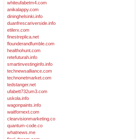
whiteufabetm4.com
anikalappy.com
dininghelsinki.info
duanfrescariverside.info
etilerx.com
finestreplica.net
flounderandfumble.com
healthohunt.com
retefuturah.info
smartinvestinginfo.info
technewsalliance.com
technonetmarket.com
tedstanger.net
ufabett732um3.com
uskola.info
wagonpaints.info
waitfornext.com
clearvisionmarketing.co
quantum-code.co
whatnews.me