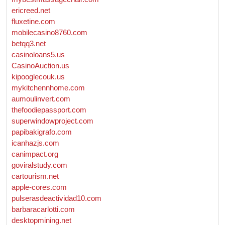
ericreed.net
fluxetine.com
mobilecasino8760.com
betqq3.net
casinoloans5.us
CasinoAuction.us
kipooglecouk.us
mykitchennhome.com
aumoulinvert.com
thefoodiepassport.com
superwindowproject.com
papibakigrafo.com
icanhazjs.com
canimpact.org
goviralstudy.com
cartourism.net
apple-cores.com
pulserasdeactividad10.com
barbaracarlotti.com
desktopmining.net