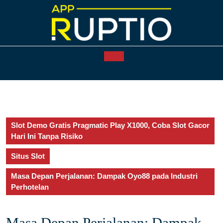
Skip
to
content
Open
Button
Slot Demo Gratis Pragmatic Play X1000, Coba Slot Gacor
Hari Ini Tanpa Risiko
Situs Slot
Masa Depan Perjalanan: Dampak Oyo88 pada Industri
Perhotelan
Masa Depan Perjalanan: Dampak