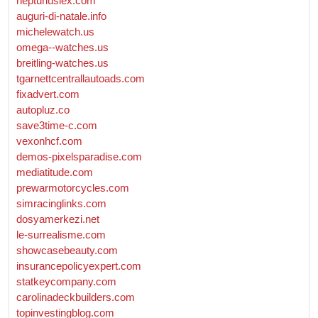
neptunuslex.com
auguri-di-natale.info
michelewatch.us
omega--watches.us
breitling-watches.us
tgarnettcentrallautoads.com
fixadvert.com
autopluz.co
save3time-c.com
vexonhcf.com
demos-pixelsparadise.com
mediatitude.com
prewarmotorcycles.com
simracinglinks.com
dosyamerkezi.net
le-surrealisme.com
showcasebeauty.com
insurancepolicyexpert.com
statkeycompany.com
carolinadeckbuilders.com
topinvestingblog.com