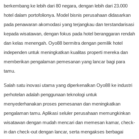
berkembang ke lebih dari 80 negara, dengan lebih dari 23.000
hotel dalam portofolionya. Model bisnis perusahaan didasarkan
pada penawaran akomodasi yang terjangkau dan terstandarisasi
kepada wisatawan, dengan fokus pada hotel beranggaran rendah
dan kelas menengah. Oyo88 bermitra dengan pemilik hotel
independen untuk meningkatkan kualitas properti mereka dan
memberikan pengalaman pemesanan yang lancar bagi para
tamu.
Salah satu inovasi utama yang diperkenalkan Oyo88 ke industri
perhotelan adalah penggunaan teknologi untuk
menyederhanakan proses pemesanan dan meningkatkan
pengalaman tamu. Aplikasi seluler perusahaan memungkinkan
wisatawan dengan mudah mencari dan memesan kamar, check-
in dan check-out dengan lancar, serta mengakses berbagai