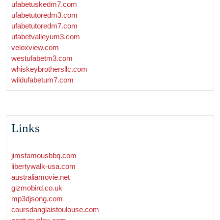
ufabetuskedm7.com
ufabetutoredm3.com
ufabetutoredm7.com
ufabetvalleyum3.com
veloxview.com
westufabetm3.com
whiskeybrothersllc.com
wildufabetum7.com
Links
jimsfamousbbq.com
libertywalk-usa.com
australiamovie.net
gizmobird.co.uk
mp3djsong.com
coursdanglaistoulouse.com