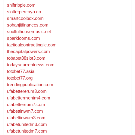
shiftripple.com
slotterpercaya.co
smartcoolbox.com
sohanjitfinances.com
soulfulhousemusic.net
sparklooms.com
tacticalcontractingllc.com
thecapitalpowers.com
tobabet88slot3.com
todayscurrentnews.com
totobet77.asia
totobet77.org
trendingpublication.com
ufabettererum3.com
ufabettermentm4.com
ufabettersum7.com
ufabettinwm7.com
ufabettinwum3.com
ufabetunitedm3.com
ufabetunitedm7.com