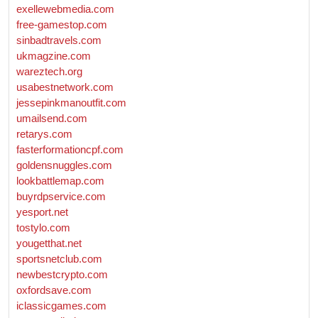
exellewebmedia.com
free-gamestop.com
sinbadtravels.com
ukmagzine.com
wareztech.org
usabestnetwork.com
jessepinkmanoutfit.com
umailsend.com
retarys.com
fasterformationcpf.com
goldensnuggles.com
lookbattlemap.com
buyrdpservice.com
yesport.net
tostylo.com
yougetthat.net
sportsnetclub.com
newbestcrypto.com
oxfordsave.com
iclassicgames.com