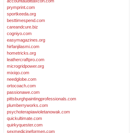
accountaudittaxcon.com
prymprint.com
sportkeeda.org
besttimespend.com
careandcure.biz
cogniyo.com
easymagazines.org
hirfanjilasmi.com
hometricks.org
leathercraftpro.com
microgridpower.org
mixiqo.com
needglobe.com
ortocoach.com
passionawe.com
pittsburghpaintingprofessionals.com
plumberryworks.com
psychoterapiawioletanowak.com
quickultimate.com
quirkyquester.com
sexmedicineformen.com