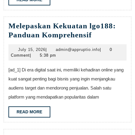
MORE
Melepaskan Kekuatan lgo188:
Melepaskan
Panduan Komprehensif
Kekuatan
July
admin@appruptio.
July 15, 2026
|
admin@appruptio.info
|
0
lgo188:
15,
Comment
|
5:38 pm
Panduan
2026
Komprehens
[ad_1] Di era digital saat ini, memiliki kehadiran online yang
kuat sangat penting bagi bisnis yang ingin menjangkau
audiens target dan mendorong penjualan. Salah satu
platform yang mendapatkan popularitas dalam
READ
READ MORE
MORE