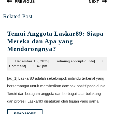
PREVIOUS
NEXT
navigation
Previous
Next
Related Post
post:
post:
Temui Anggota Laskar89: Siapa
Mereka dan Apa yang
Temui
Mendorongnya?
Anggota
December
admin@appr
December 15, 2025
|
admin@appruptio.info
|
0
Laskar89:
15,
Comment
|
5:47 pm
Siapa
2025
Mereka
[ad_1] Laskar89 adalah sekelompok individu terkenal yang
dan
bersemangat untuk memberikan dampak positif pada dunia.
Apa
Terdiri dari beragam anggota dari berbagai latar belakang
yang
dan profesi, Laskar89 disatukan oleh tujuan yang sama:
Mendorongnya?
READ
READ MORE