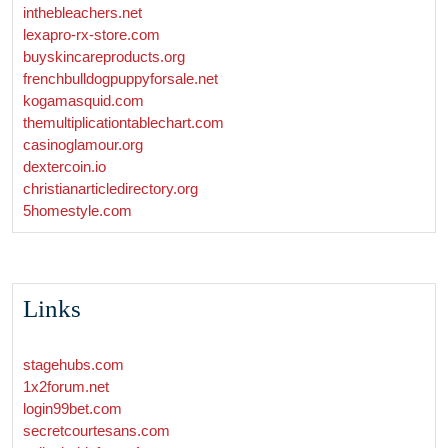
inthebleachers.net
lexapro-rx-store.com
buyskincareproducts.org
frenchbulldogpuppyforsale.net
kogamasquid.com
themultiplicationtablechart.com
casinoglamour.org
dextercoin.io
christianarticledirectory.org
5homestyle.com
Links
stagehubs.com
1x2forum.net
login99bet.com
secretcourtesans.com