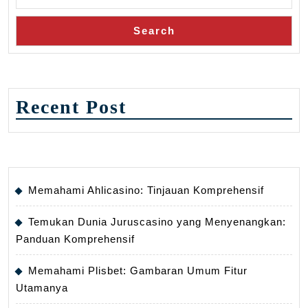
Search
Recent Post
Memahami Ahlicasino: Tinjauan Komprehensif
Temukan Dunia Juruscasino yang Menyenangkan:
Panduan Komprehensif
Memahami Plisbet: Gambaran Umum Fitur
Utamanya