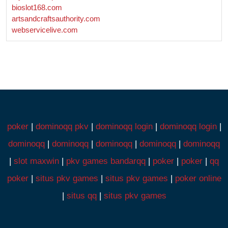
bioslot168.com
artsandcraftsauthority.com
webservicelive.com
poker
|
dominoqq pkv
|
dominoqq login
|
dominoqq login
|
dominoqq
|
dominoqq
|
dominoqq
|
dominoqq
|
dominoqq
|
slot maxwin
|
pkv games bandarqq
|
poker
|
poker
|
qq
poker
|
situs pkv games
|
situs pkv games
|
poker online
|
situs qq
|
situs pkv games