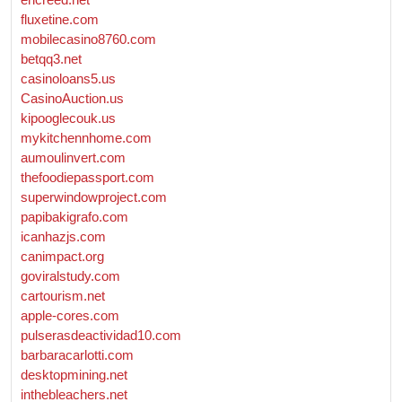
fluxetine.com
mobilecasino8760.com
betqq3.net
casinoloans5.us
CasinoAuction.us
kipooglecouk.us
mykitchennhome.com
aumoulinvert.com
thefoodiepassport.com
superwindowproject.com
papibakigrafo.com
icanhazjs.com
canimpact.org
goviralstudy.com
cartourism.net
apple-cores.com
pulserasdeactividad10.com
barbaracarlotti.com
desktopmining.net
inthebleachers.net