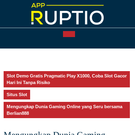
Skip
to
content
Open
Button
Slot Demo Gratis Pragmatic Play X1000, Coba Slot Gacor
Hari Ini Tanpa Risiko
Situs Slot
Mengungkap Dunia Gaming Online yang Seru bersama
Berlian888
Mengungkap Dunia Gaming