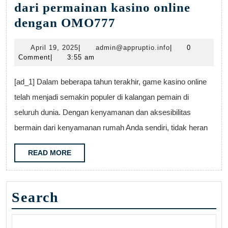
dari permainan kasino online
Menjelajahi
dengan OMO777
dunia
April
admin@appruptio
April 19, 2025
|
admin@appruptio.info
|
0
yang
19,
Comment
|
3:55 am
menarik
2025
dari
[ad_1] Dalam beberapa tahun terakhir, game kasino online
permainan
telah menjadi semakin populer di kalangan pemain di
kasino
seluruh dunia. Dengan kenyamanan dan aksesibilitas
online
bermain dari kenyamanan rumah Anda sendiri, tidak heran
dengan
READ
READ MORE
OMO777
MORE
Search