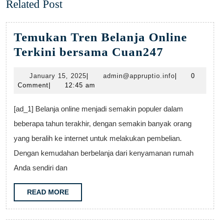
Related Post
post:
post:
Temukan Tren Belanja Online
Temukan
Terkini bersama Cuan247
Tren
January
admin@apprup
January 15, 2025
|
admin@appruptio.info
|
0
Belanja
15,
Comment
|
12:45 am
Online
2025
Terkini
[ad_1] Belanja online menjadi semakin populer dalam
bersama
beberapa tahun terakhir, dengan semakin banyak orang
Cuan247
yang beralih ke internet untuk melakukan pembelian.
Dengan kemudahan berbelanja dari kenyamanan rumah
Anda sendiri dan
READ
READ MORE
MORE