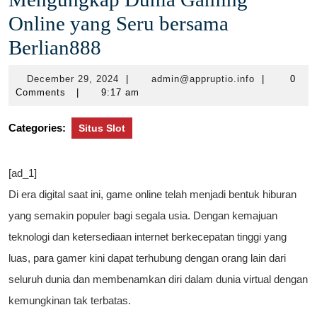
Online yang Seru bersama
Berlian888
December
admin@apprup
December 29, 2024
|
admin@appruptio.info
|
0
29,
Comments
|
9:17 am
2024
Categories:
Situs Slot
[ad_1]
Di era digital saat ini, game online telah menjadi bentuk hiburan
yang semakin populer bagi segala usia. Dengan kemajuan
teknologi dan ketersediaan internet berkecepatan tinggi yang
luas, para gamer kini dapat terhubung dengan orang lain dari
seluruh dunia dan membenamkan diri dalam dunia virtual dengan
kemungkinan tak terbatas.