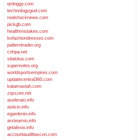
qrdoggy.com
technologygud.com
realshocknews.com
pickgb.com
healthmistakes.com
ksfashiondresses.com
patterntrader.org
cnhpa.net
sitalotus.com
supernotes.org
worldsportsempires.com
updatecentral360.com
katamastah.com
zqscore.net
aseleraio.info
asticio.info
egardenio.info
arxteamio.info
getalexio.info
accountaudittaxcon.com