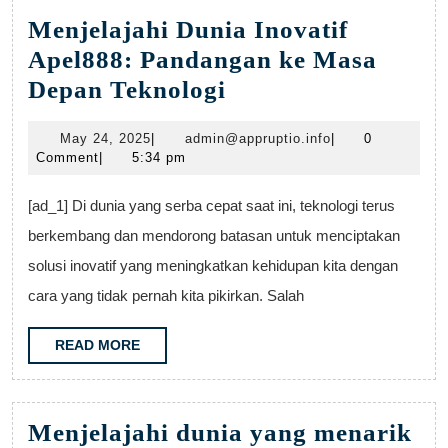
Menjelajahi Dunia Inovatif
Apel888: Pandangan ke Masa
Menjelajahi
Depan Teknologi
Dunia
May
admin@appruptio.
May 24, 2025
|
admin@appruptio.info
|
0
Inovatif
24,
Comment
|
5:34 pm
Apel888:
2025
Pandangan
[ad_1] Di dunia yang serba cepat saat ini, teknologi terus
ke
berkembang dan mendorong batasan untuk menciptakan
Masa
solusi inovatif yang meningkatkan kehidupan kita dengan
Depan
cara yang tidak pernah kita pikirkan. Salah
Teknologi
READ
READ MORE
MORE
Menjelajahi dunia yang menarik