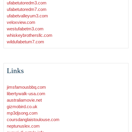
ufabetutoredm3.com
ufabetutoredm7.com
ufabetvalleyum3.com
veloxview.com
westufabetm3.com
whiskeybrothersllc.com
wildufabetum7.com
Links
jimsfamousbbq.com
libertywalk-usa.com
australiamovie.net
gizmobird.co.uk
mp3djsong.com
coursdanglaistoulouse.com
neptunuslex.com