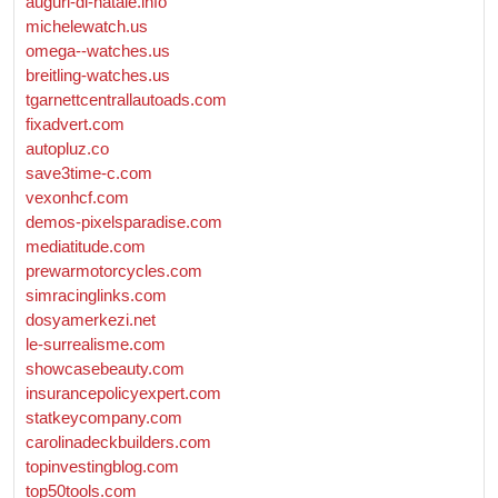
auguri-di-natale.info
michelewatch.us
omega--watches.us
breitling-watches.us
tgarnettcentrallautoads.com
fixadvert.com
autopluz.co
save3time-c.com
vexonhcf.com
demos-pixelsparadise.com
mediatitude.com
prewarmotorcycles.com
simracinglinks.com
dosyamerkezi.net
le-surrealisme.com
showcasebeauty.com
insurancepolicyexpert.com
statkeycompany.com
carolinadeckbuilders.com
topinvestingblog.com
top50tools.com