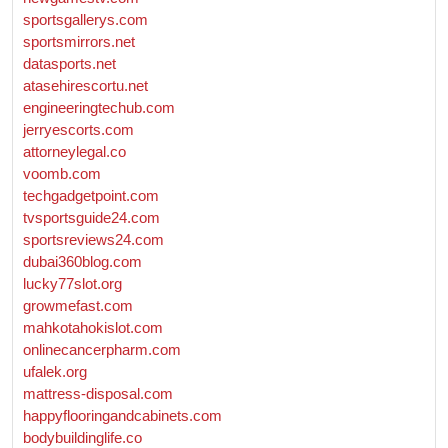
sportsgallerys.com
sportsmirrors.net
datasports.net
atasehirescortu.net
engineeringtechub.com
jerryescorts.com
attorneylegal.co
voomb.com
techgadgetpoint.com
tvsportsguide24.com
sportsreviews24.com
dubai360blog.com
lucky77slot.org
growmefast.com
mahkotahokislot.com
onlinecancerpharm.com
ufalek.org
mattress-disposal.com
happyflooringandcabinets.com
bodybuildinglife.co