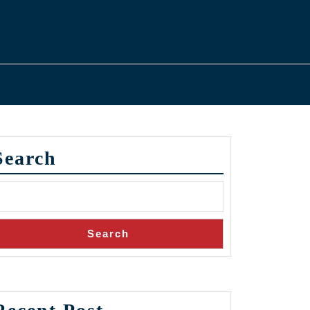
Search
Search