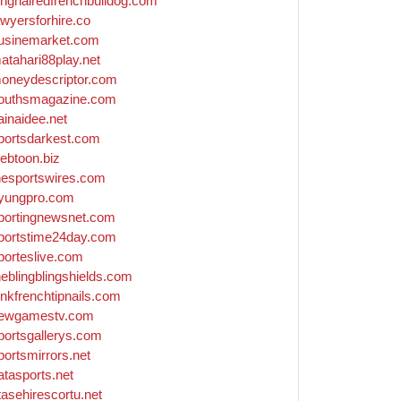
onghairedfrenchbulldog.com
awyersforhire.co
usinemarket.com
atahari88play.net
oneydescriptor.com
outhsmagazine.com
ainaidee.net
portsdarkest.com
ebtoon.biz
hesportswires.com
yungpro.com
portingnewsnet.com
portstime24day.com
porteslive.com
heblingblingshields.com
inkfrenchtipnails.com
ewgamestv.com
portsgallerys.com
portsmirrors.net
atasports.net
tasehirescortu.net