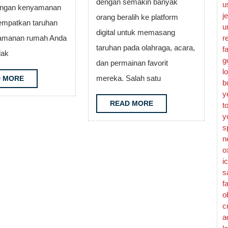
dengan semakin banyak
u
engan kenyamanan
j
orang beralih ke platform
empatkan taruhan
u
digital untuk memasang
r
yamanan rumah Anda
taruhan pada olahraga, acara,
f
dak
g
dan permainan favorit
l
READ
mereka. Salah satu
D MORE
b
MORE
y
READ
READ MORE
t
MORE
y
s
n
o
i
s
f
o
c
a