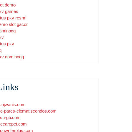
lot demo
kv games
itus pkv resmi
emo slot gacor
ominoqq
kv
itus pkv
q
kv dominoqq
Links
unjwanis.com
he-parcs-clematiscondos.com
usu-gb.com
hecarepet.com
logwriterplus.com