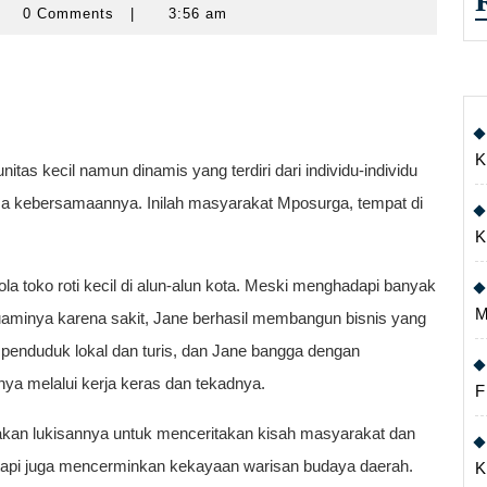
n@appruptio.info
0 Comments
|
3:56 am
K
itas kecil namun dinamis yang terdiri dari individu-individu
rasa kebersamaannya. Inilah masyarakat Mposurga, tempat di
K
ola toko roti kecil di alun-alun kota. Meski menghadapi banyak
M
uaminya karena sakit, Jane berhasil membangun bisnis yang
t penduduk lokal dan turis, dan Jane bangga dengan
a melalui kerja keras dan tekadnya.
F
kan lukisannya untuk menceritakan kisah masyarakat dan
etapi juga mencerminkan kekayaan warisan budaya daerah.
K