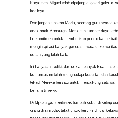
Karya seni Miguel telah dipajang di galeri-galeri 
kecilnya.
Dan jangan lupakan Maria, seorang guru berdedika
anak-anak Mposurga. Meskipun sumber daya terbat
berkomitmen untuk memberikan pendidikan terbai
menginspirasi banyak generasi muda di komunitas
depan yang lebih baik.
Ini hanyalah sedikit dari sekian banyak kisah inspi
komunitas ini telah menghadapi kesulitan dan kesu
tekad. Mereka bersatu untuk mendukung satu sama
benar istimewa.
Di Mposurga, kreativitas tumbuh subur di setiap su
orang di sini tidak takut untuk berpikir di luar k