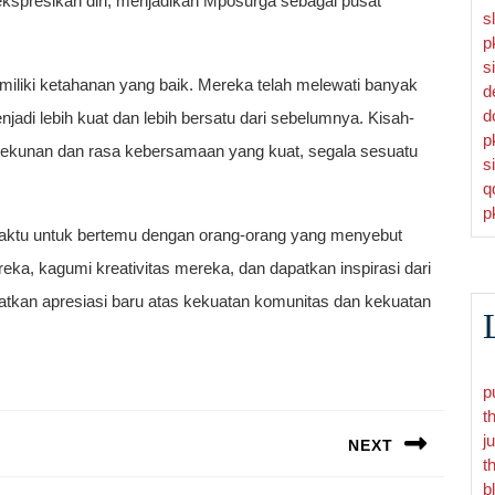
spresikan diri, menjadikan Mposurga sebagai pusat
s
p
s
liki ketahanan yang baik. Mereka telah melewati banyak
d
d
njadi lebih kuat dan lebih bersatu dari sebelumnya. Kisah-
p
tekunan dan rasa kebersamaan yang kuat, segala sesuatu
s
q
p
 waktu untuk bertemu dengan orang-orang yang menyebut
ka, kagumi kreativitas mereka, dan dapatkan inspirasi dari
kan apresiasi baru atas kekuatan komunitas dan kekuatan
p
t
j
NEXT
t
b
Next