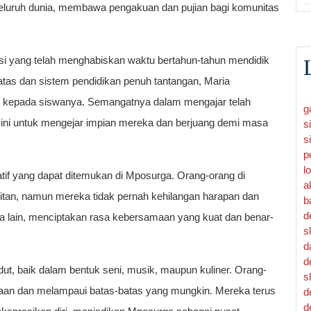
di seluruh dunia, membawa pengakuan dan pujian bagi komunitas
si yang telah menghabiskan waktu bertahun-tahun mendidik
as dan sistem pendidikan penuh tantangan, Maria
k kepada siswanya. Semangatnya dalam mengajar telah
g
 ini untuk mengejar impian mereka dan berjuang demi masa
s
s
p
l
ratif yang dapat ditemukan di Mposurga. Orang-orang di
a
litan, namun mereka tidak pernah kehilangan harapan dan
b
d
 lain, menciptakan rasa kebersamaan yang kuat dan benar-
s
d
d
dut, baik dalam bentuk seni, musik, maupun kuliner. Orang-
s
ebiasaan dan melampaui batas-batas yang mungkin. Mereka terus
d
d