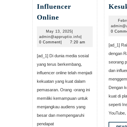
Influencer
Kesu
Temui
Online
Febr
Fiona77:
admin@a
Bintang
May
May 13, 2025
|
0 Comm
13,
admin@appruptio.info
admin@appruptio.info
|
yang
2025
0 Comment
|
7:20 am
[ad_1] Rahayu88 atau dikenal
Meningkat
dengan Ra
[ad_1] Di dunia media sosial
dalam
seorang 
yang terus berkembang,
Pemasaran
dan influ
influencer online telah menjadi
Influencer
menggempa
kekuatan yang kuat dalam
Online
Dengan k
pemasaran. Orang -orang ini
kuat di pl
memiliki kemampuan untuk
seperti I
menjangkau audiens yang
YouTube,
besar dan mempengaruhi
pendapat