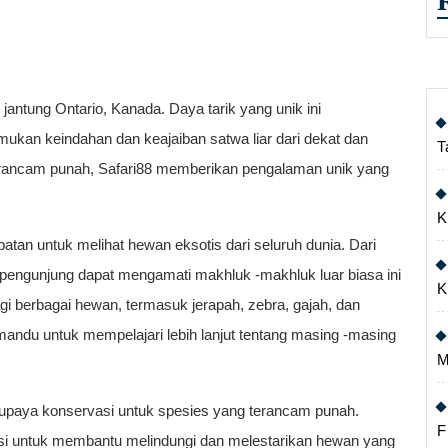
jantung Ontario, Kanada. Daya tarik yang unik ini
an keindahan dan keajaiban satwa liar dari dekat dan
T
terancam punah, Safari88 memberikan pengalaman unik yang
K
atan untuk melihat hewan eksotis dari seluruh dunia. Dari
engunjung dapat mengamati makhluk -makhluk luar biasa ini
K
gi berbagai hewan, termasuk jerapah, zebra, gajah, dan
mandu untuk mempelajari lebih lanjut tentang masing -masing
M
a upaya konservasi untuk spesies yang terancam punah.
F
asi untuk membantu melindungi dan melestarikan hewan yang