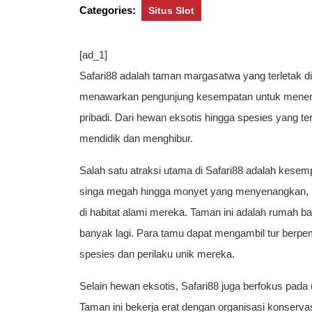
2025
Categories:
Situs Slot
[ad_1]
Safari88 adalah taman margasatwa yang terletak di 
menawarkan pengunjung kesempatan untuk menemuk
pribadi. Dari hewan eksotis hingga spesies yang 
mendidik dan menghibur.
Salah satu atraksi utama di Safari88 adalah kesemp
singa megah hingga monyet yang menyenangkan, p
di habitat alami mereka. Taman ini adalah rumah ba
banyak lagi. Para tamu dapat mengambil tur berpe
spesies dan perilaku unik mereka.
Selain hewan eksotis, Safari88 juga berfokus pad
Taman ini bekerja erat dengan organisasi konserv