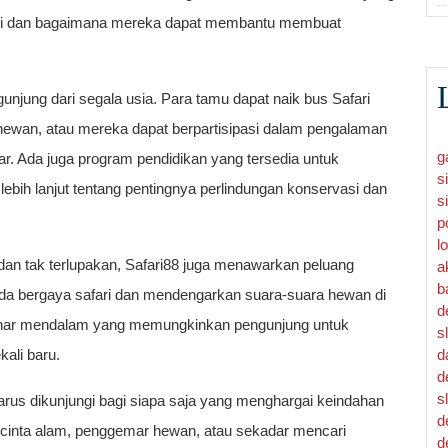
a ini dan bagaimana mereka dapat membantu membuat
njung dari segala usia. Para tamu dapat naik bus Safari
hewan, atau mereka dapat berpartisipasi dalam pengalaman
g
r. Ada juga program pendidikan yang tersedia untuk
s
ebih lanjut tentang pentingnya perlindungan konservasi dan
s
p
l
an tak terlupakan, Safari88 juga menawarkan peluang
a
b
nda bergaya safari dan mendengarkan suara-suara hewan di
d
benar mendalam yang memungkinkan pengunjung untuk
s
ali baru.
d
d
s
arus dikunjungi bagi siapa saja yang menghargai keindahan
d
ncinta alam, penggemar hewan, atau sekadar mencari
d