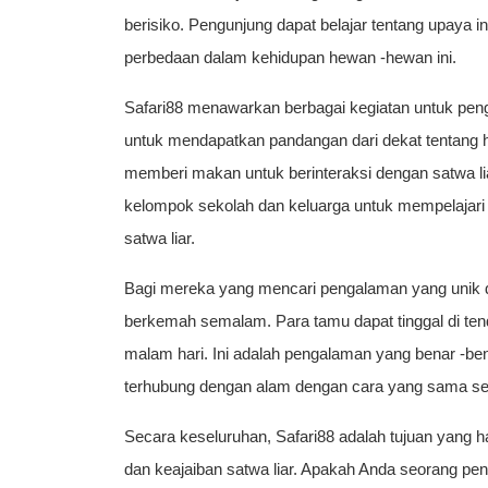
berisiko. Pengunjung dapat belajar tentang upay
perbedaan dalam kehidupan hewan -hewan ini.
Safari88 menawarkan berbagai kegiatan untuk pengu
untuk mendapatkan pandangan dari dekat tentang 
memberi makan untuk berinteraksi dengan satwa lia
kelompok sekolah dan keluarga untuk mempelajari l
satwa liar.
Bagi mereka yang mencari pengalaman yang unik d
berkemah semalam. Para tamu dapat tinggal di te
malam hari. Ini adalah pengalaman yang benar -
terhubung dengan alam dengan cara yang sama sek
Secara keseluruhan, Safari88 adalah tujuan yang h
dan keajaiban satwa liar. Apakah Anda seorang pe