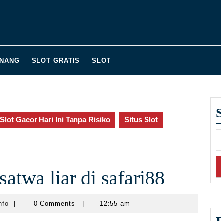
ENANG
SLOT GRATIS
SLOT
lot Gacor Hari Ini Tanpa Risiko
Situs Slot
twa liar di safari88
admin@appruptio.info
nfo
|
0 Comments
|
12:55 am