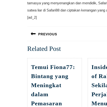
tamasya yang menyenangkan dan mendidik, Safari
satwa liar di Safari88 dan ciptakan kenangan yang
[ad_2]
Post
PREVIOUS
navigation
Previous
Related Post
post:
Temui Fiona77:
Insid
Bintang yang
of R
Meningkat
Sekil
dalam
Perj
Pemasaran
Menu