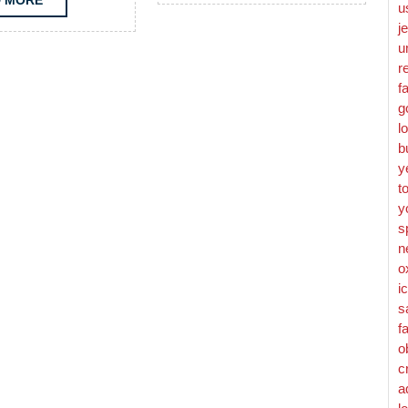
D MORE
u
MORE
j
u
r
f
g
l
b
y
t
y
s
n
o
i
s
f
o
c
a